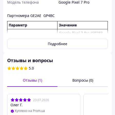
Модель телефона
Google Pixel 7 Pro
Партномера GE2AE GP4BC
Параметр
Значение
Google Pixel 7 Pro (GP2B3,
Совместимость
GE2AE)
Подробнее
White / Snow (белый с
Цвет
зеркальным отливом)
1 х Кнопка питания
Отзывы и вопросы
Комплектация
(Power), 1 х Качели
5.0
громкости (Volume)
Анодированный
Материал
Отзывы (1)
Вопросы (0)
алюминий (Metal)
Внешние накладки кнопок
Тип запчасти
(Outer Buttons)
23.07.2026
Стан
Новый
Олег Г.
Куплено на Prom.ua