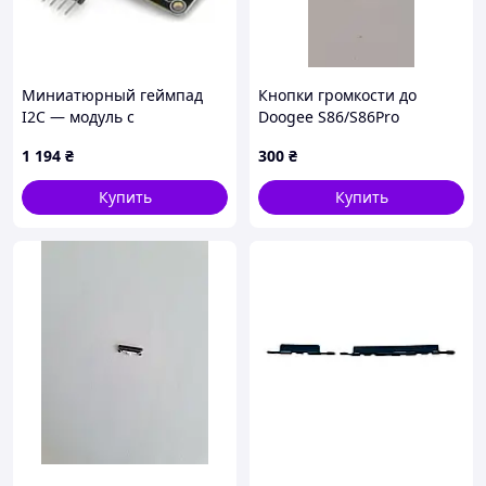
Миниатюрный геймпад
Кнопки громкости до
I2C — модуль с
Doogee S86/S86Pro
джойстиком и кнопками —
Сервисный оригинал
1 194
₴
300
₴
STEMMA QT/Qwiic —
Adafruit 5743
Купить
Купить