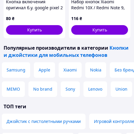
Кнопка включения
Набор кнопок Xiaomi
оригинал б.у. google pixel 2
Redmi 10X / Redmi Note 9,
xl
Синий
80
₴
116
₴
Купить
Купить
Популярные производители
в категории
Кнопки
и джойстики для мобильных телефонов
Samsung
Apple
Xiaomi
Nokia
Без брен
MEMO
No brand
Sony
Lenovo
Union
ТОП теги
Джойстик с пистолетными ручками
Игровой контролле