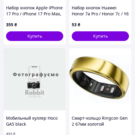
Набор кнопок Apple iPhone
Набор кнопок Huawei
17 Pro / iPhone 17 Pro Max,
Honor 7a Pro / Honor 7c / Y6
Оранжевый
2018 / Y6 Prime 2018,
355
₴
53
₴
Черный
Купить
Купить
Мобильный куллер Hoco
Смарт-кольцо Ringcon Gen
GA5 black
2 67мм золотой
431
₴