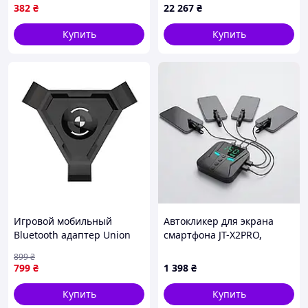
382
₴
22 267
₴
Купить
Купить
Игровой мобильный
Автокликер для экрана
Bluetooth адаптер Union
смартфона JT-X2PRO,
Sundy Pubg Mobile G6
адаптер на 4 кликера для
899
₴
/Svart/ -stunning-products-
тапалок Telegram и
799
₴
1 398
₴
for-life-
стримов TikTok, для iOS
Купить
Купить