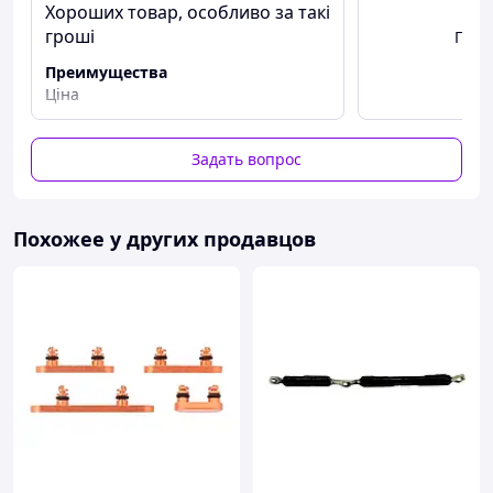
Хороших товар, особливо за такі
гроші
Посм
Преимущества
Ціна
Задать вопрос
Похожее у других продавцов