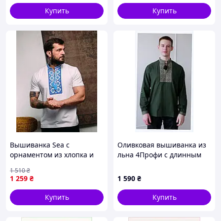
Купить
Купить
Вышиванка Sea с
Оливковая вышиванка из
орнаментом из хлопка и
льна 4Профи с длинным
эластана куллир L (1545-
рукавом 86H139X16M
1 510
₴
vart)
1 259
₴
1 590
₴
Купить
Купить