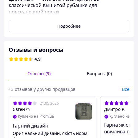
классической вышитой рубашке для
повседневной носки
Подробнее
Отзывы и вопросы
4.9
Отзывы (9)
Вопросы (0)
+3 отзывов у других продавцов
Все
21.05.2026
11.
Євген Ф.
Дмитро Р.
Куплено на Prom.ua
Куплено на Pro
Гарна якість,
Гарний дизайн
ввічлива про
Оригінальний дизайн, якість норм