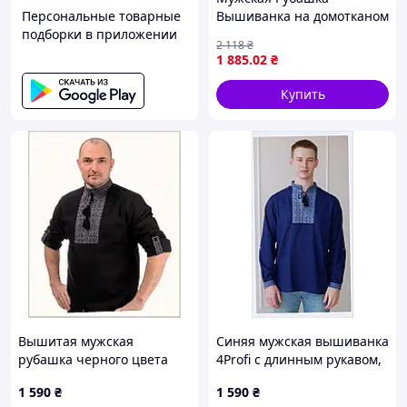
Персональные товарные
Вышиванка на домотканом
подборки в приложении
хлопке Для пары Family
2 118
₴
Look 44 46 48 50 52 54 56 58
1 885
.02
₴
60 Белый, 44
Купить
Вышитая мужская
Синяя мужская вышиванка
рубашка черного цвета
4Profi с длинным рукавом,
4Profi 52 р, C861392E4
8PM613910
1 590
₴
1 590
₴