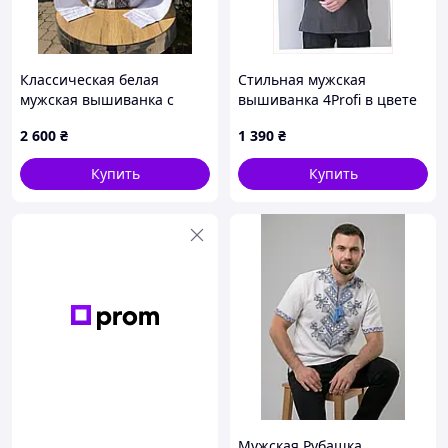
Классическая белая
Стильная мужская
мужская вышиванка с
вышиванка 4Profi в цвете
вертикальным черным
графит размер 50
2 600
₴
1 390
₴
геометрическим
T8613EM899
орнаментом вдоль планки
Купить
Купить
пуговиц и на воротнике-
стойке
Мужская Рубашка