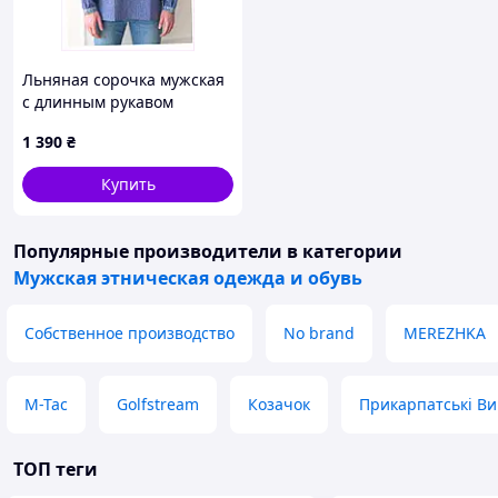
Льняная сорочка мужская
с длинным рукавом
вышитая, A86H13893
1 390
₴
Купить
Популярные производители
в категории
Мужская этническая одежда и обувь
Собственное производство
No brand
MEREZHKA
M-Tac
Golfstream
Козачок
Прикарпатські В
ТОП теги