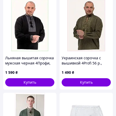
Льняная вышитая сорочка
Украинская сорочка с
мужская черная 4Профи,
вышивкой 4Profi 56 р.,
86139T2A6
8613890HH
1 590
₴
1 490
₴
Купить
Купить