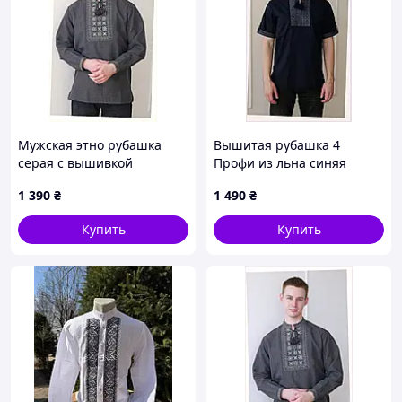
Мужская этно рубашка
Вышитая рубашка 4
серая с вышивкой
Профи из льна синяя
Источник 46 р.
мужская 56р 8613B88X4
1 390
₴
1 490
₴
8H61M3897H
Купить
Купить