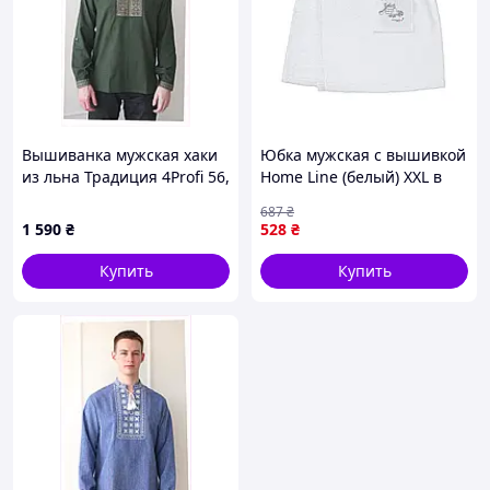
Вышиванка мужская хаки
Юбка мужская с вышивкой
из льна Традиция 4Profi 56,
Home Line (белый) XXL в
B8P61392B0
сумке 178940
687
₴
1 590
₴
528
₴
Купить
Купить