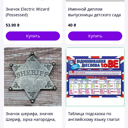
Значок Electric Wizard
Именной диплом
(Possessed)
выпускницы детского сада
группа Зайчик
53
.90
₴
40
₴
Купить
Купить
Значок шерифа, значек
Таблица подсказка по
Шериф, зірка нагородна,
английскому языку глагол
подарунковий значок
To Be двусторонняя