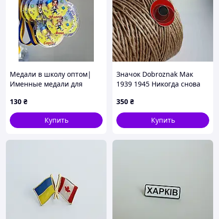
Медали в школу оптом|
Значок Dobroznak Мак
Именные медали для
1939 1945 Никогда снова
учащихся по заказу
27х24 мм (3902)
130
₴
350
₴
Купить
Купить