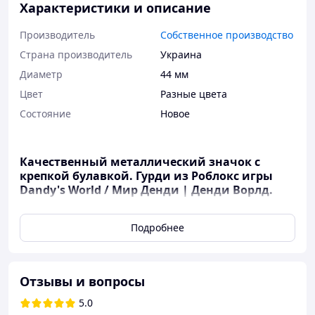
Характеристики и описание
Производитель
Собственное производство
Страна производитель
Украина
Диаметр
44 мм
Цвет
Разные цвета
Состояние
Новое
Качественный металлический значок с
крепкой булавкой.
Гурди из Роблокс игры
Dandy's World / Мир Денди | Денди Ворлд.
№2.
Подробнее
Также мы делаем значки под заказ с любым вашим
изображением. Заказать значок со своим
изображением можно в нашем инстаграме
https://www.instagram.com/anikoneko или
Отзывы и вопросы
отправляйте свои изображения в телеграм/вайбер
+380664871017
5.0