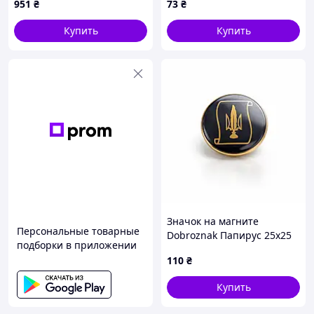
951
₴
73
₴
ламинированная А3 для
начальной школы
Купить
Купить
Значок на магните
Персональные товарные
Dobroznak Папирус 25х25
подборки в приложении
мм Разноцветный (3990)
110
₴
Купить