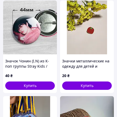
Значок Чонин (I.N) из К-
Значки металлические на
поп группы Stray Kids /
одежду для детей и
Стрей Кидс. №52. 44мм
взрослых
40
₴
20
₴
Купить
Купить