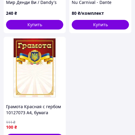
Мир Денди Ви / Dandy's
Nu Carnival - Dante
World Vee
240
₴
80
₴/комплект
Купить
Купить
Грамота Красная с гербом
10127073 А4, бумага
мелованная 150 г/м2
111
₴
матовая
100
₴