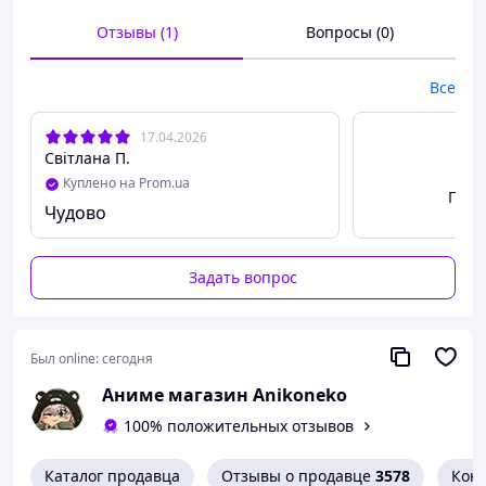
Если возникли вопросы или нужна помощь в
Отзывы (1)
Вопросы (0)
оформлении заказа, свяжитесь с нами. Обратите
внимание! Цвета на фото могут отличаться от цветов
на реальном значке, в зависимости от настроек вашего
Все
монитора/экрана.
17.04.2026
Спасибо, что выбрали нас! Будем рады вашим
Світлана П.
отзывам у нас на сайте!
Куплено на Prom.ua
Посм
Чудово
Задать вопрос
Был online:
сегодня
Аниме магазин Anikoneko
100% положительных отзывов
Каталог продавца
Отзывы о продавце
3578
Кон