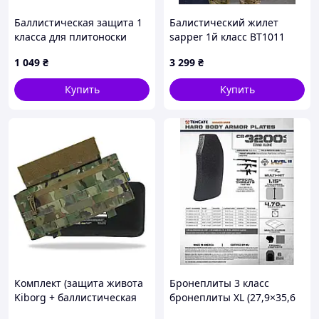
Баллистическая защита 1
Балистический жилет
класса для плитоноски
sapper 1й класс ВТ1011
Militex Pro Series (M-L)
1 049
₴
3 299
₴
29,5*14,7 см камербанд, 1
шт.
Купить
Купить
Комплект (защита живота
Бронеплиты 3 класс
Kiborg + баллистическая
бронеплиты XL (27,9×35,6
защита 2 класса Militex)
см) США бронеплиты