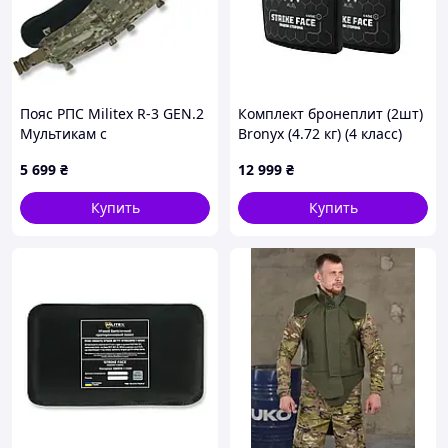
Пояс РПС Militex R-3 GEN.2
Комплект бронеплит (2шт)
Мультикам с
Bronyx (4.72 кг) (4 класс)
баллистической защитой 1
250*300
5 699
₴
12 999
₴
класса
Купить
Купить