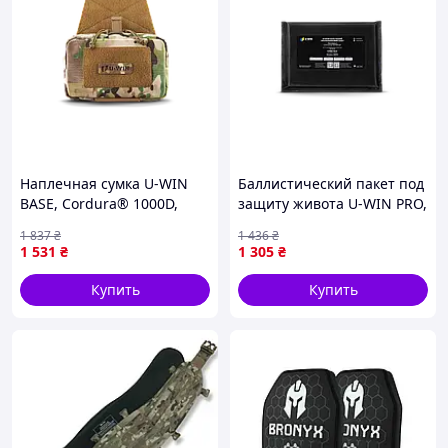
Наплечная сумка U-WIN
Баллистический пакет под
BASE, Cordura® 1000D,
защиту живота U-WIN PRO,
23×14×6 см, Velcro, 152 г,
Black [6741-liht]
1 837
₴
1 436
₴
Украина
1 531
₴
1 305
₴
Купить
Купить