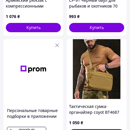
Армейский рюкзак с
CP-91 черный баул для
компрессионными
рыбаков и охотников 70
стяжками JQ81 M462166K1
литров, X7487C1M7
1 076
₴
993
₴
Купить
Купить
Тактическая сумка-
Персональные товарные
органайзер coyot ВТ4687
подборки в приложении
1 050
₴