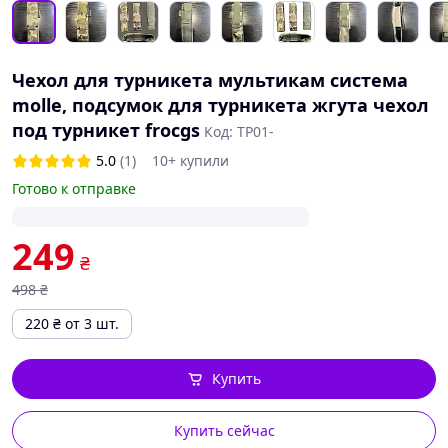
Чехол для турникета мультикам система
molle, подсумок для турникета жгута чехол
под турникет frocgs
Код: ТР01-
5.0
(1)
10+ купили
Готово к отправке
249
₴
498
₴
220
₴
от 3 шт.
Купить
Купить сейчас