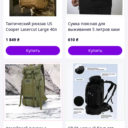
Тактический рюкзак US
Сумка поясная для
Cooper Lasercut Large 40л
выживания 5 литров хаки
кайот ВТ5380
4942T25PB6
1 849
₴
610
₴
Купить
Купить