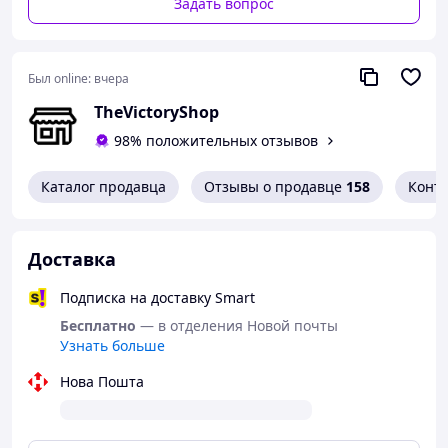
Задать вопрос
подсумок
, поскольку прошит специальными
армированными нитями и изготовлен из ткани
Cordura
1000D
.
Универсальный, подходит под любой турникет
,
Был online:
вчера
поскольку оснащен плотной
резинкой с липучкой
TheVictoryShop
Система креплений
molle надежно
98% положительных отзывов
фиксирует
подсумок на плитоноске, РПС и варбелте,
а
клапан на липучке
в верхней части позволяет
Каталог продавца
Отзывы о продавце
158
Конт
быстро и моментально извлечь турникет, что важно в
критических ситуациях.
Доставка
Подписка на доставку Smart
Бесплатно
— в отделения Новой почты
Узнать больше
Нова Пошта