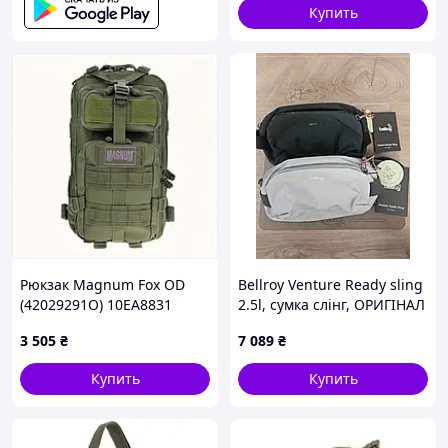
Купить
Рюкзак Magnum Fox OD
Bellroy Venture Ready sling
(42029291O) 10EA8831
2.5l, сумка слінг, ОРИГІНАЛ
3 505
₴
7 089
₴
Купить
Купить