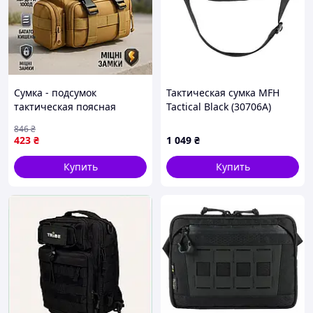
Сумка - подсумок
Тактическая сумка MFH
тактическая поясная
Tactical Black (30706A)
Tactical военная, сумка
846
₴
нагрудная с ремнем на
423
₴
1 049
₴
плечо 5 литров кордура JH-
14
Купить
Купить