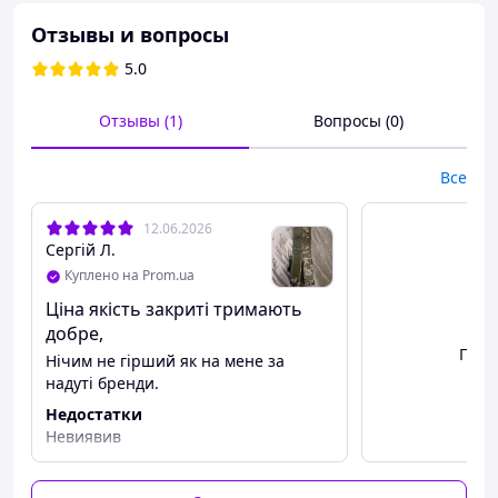
Отзывы и вопросы
5.0
Отзывы (1)
Вопросы (0)
Все
12.06.2026
Сергій Л.
Куплено на Prom.ua
Ціна якість закриті тримають
добре,
Посм
Нічим не гірший як на мене за
надуті бренди.
Недостатки
Производство
- Украина
Невиявив
Цвет:
мультикам, пиксель, олива
Прочный, износостойкий и водоотталкивающий