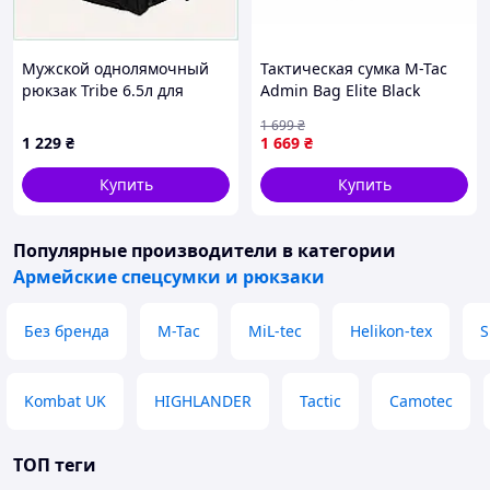
Мужской однолямочный
Тактическая сумка M-Tac
рюкзак Tribe 6.5л для
Admin Bag Elite Black
города, A88013P68H
1 699
₴
1 229
₴
1 669
₴
Купить
Купить
Популярные производители
в категории
Армейские спецсумки и рюкзаки
Без бренда
M-Tac
MiL-tec
Helikon-tex
S
Kombat UK
HIGHLANDER
Tactic
Camotec
ТОП теги