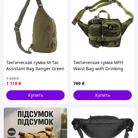
Тактическая сумка M-Tac
Тактическая сумка MFH
Assistant Bag Ranger Green
Waist Bag with Drinking
Bottle Woodland (30943T)
1 599
₴
1 119
₴
769
₴
Купить
Купить