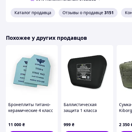
Каталог продавца
Отзывы о продавце
3151
Ко
Похожее у других продавцов
Бронеплиты титано-
Баллистическая
Сумка
керамические 4 класс
защита 1 класса
Kiborg
защиты 250×300 мм
Militex для сумки под
балли
(комплект 2 шт, 2,2 кг)
защиту паха M
защит
11 000
₴
999
₴
2 350
(26,2*15,8 см)
Milite