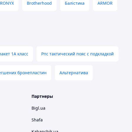
BRONYX
Brotherhood
Балістика
ARMOR
акет 1А класс
Рпс тактический пояс с подкладкой
егшених бронепластин
Альтернатива
Партнеры
Bigl.ua
Shafa
Kabanchik.ua