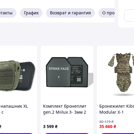
нтакты
График
Возврат и гарантия
О продавце
-напашник XL
Комплект бронеплит
Бронежилет Kib
 с
gen.2 Miilux 3- 3мм 2
Modular X-1
стической
клас (комплект 2 шт)
Мультикам (L) с
40 115
₴
ой 2 класс
баллистической
₴
3 599
₴
35 660
₴
x Хаки
защитой Militex 