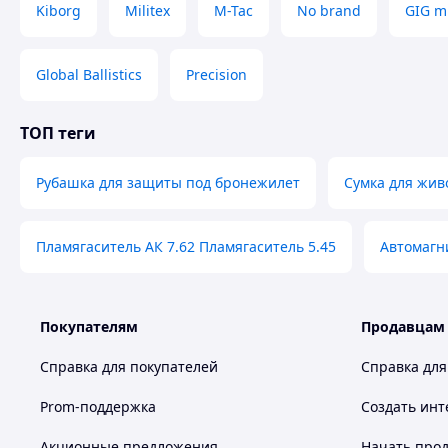
✅
Вес плиты 1.9 кг
Kiborg
Militex
M-Tac
No brand
GIG mi
✅
Размер - 300×250 мм
— совместимость с большинс
✅ Передняя сторона:
антиосколковый войлок
Global Ballistics
Precision
✅ Задняя сторона:
каучуковый демпфер
против за
ТОП теги
✅ Надежная европейская сталь
Milux Protection 50
✅ Изготовлено и собрано —
Украина
Рубашка для защиты под бронежилет
Сумка для жив
✅ Протокол испытаний —
предоставляем по запрос
✅ Подходит для военных, полиции, охраны, ТЦК, вол
Пламягаситель АК 7.62 Пламягаситель 5.45
Автомагни
Покупателям
Продавцам
Справка для покупателей
Справка для
Prom-поддержка
Создать инт
Акционные предложения
Начать прод