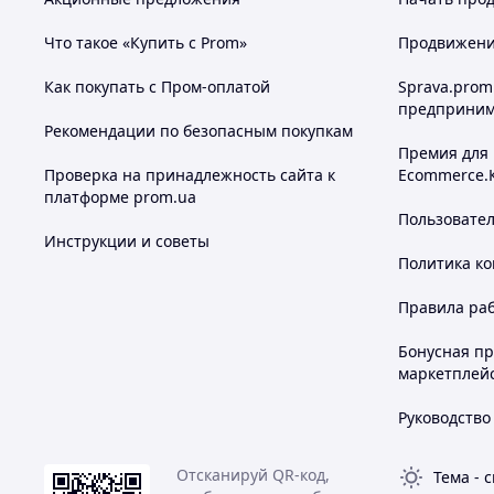
Что такое «Купить с Prom»
Продвижение
Как покупать с Пром-оплатой
Sprava.prom
предприним
Рекомендации по безопасным покупкам
Премия для
Проверка на принадлежность сайта к
Ecommerce.
платформе prom.ua
Пользовате
Инструкции и советы
Политика к
Правила ра
Бонусная п
маркетплей
Руководство
Отсканируй QR-код,
Тема
-
с