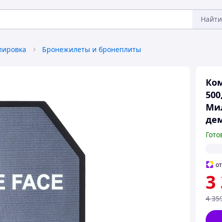
Найти
пировка
Бронежилеты и бронеплиты
Ком
500
Мил
де
Гото
о
3
4 35