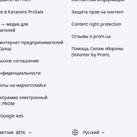
 в Каталоге ProSale
Защита прав на контент
 — медиа для
Content right protection
ателей
Отзывы о prom.ua
 интернет-предпринимателей
Кращі
Помощь Силам обороны
(Volonter by Prom)
льское соглашение
онфиденциальности
боты на маркетплейсе
рограмма электронный
с PROM
 Google Ads
ветлая
Русский
BETA