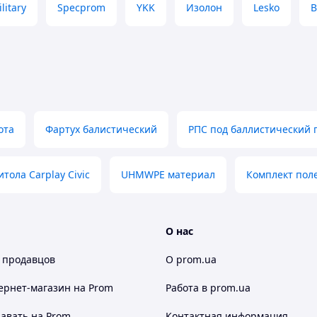
litary
Specprom
YKK
Изолон
Lesko
твом плитоносок
преградной травмы
0 (Финляндия)
ота
Фартух балистический
РПС под баллистический п
у
онтеров
тола Carplay Civic
UHMWPE материал
Комплект пол
О нас
 продавцов
О prom.ua
ернет-магазин
на Prom
Работа в prom.ua
авать на Prom
Контактная информация