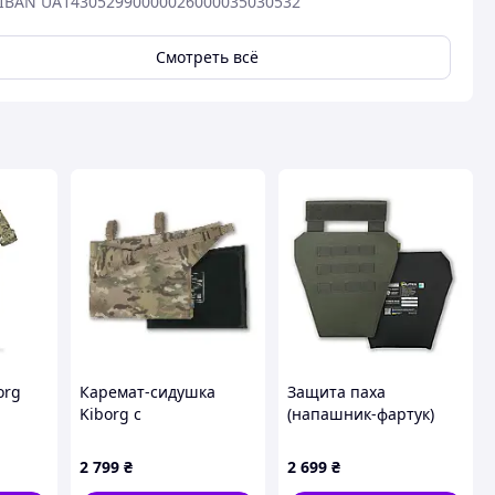
IBAN UA143052990000026000035030532
Смотреть всё
org
Каремат-сидушка
Защита паха
Kiborg с
(напашник-фартук)
баллистическим
Kiborg с
пакетом 1 класс
баллистической
2 799
₴
2 699
₴
(2
защиты Militex 20mm
защитой Militex 2