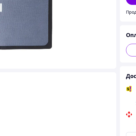
Прод
Оп
Дос