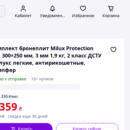
Кабинет
Уведомления
Избранное
Корзина
плект бронеплит Milux Protection
, 300×250 мм, 3 мм 1,9 кг, 2 класс ДСТУ
укс легкие, антирикошетные,
мпфер
во к отправке
10+ купили
336
т
₴
/мес
 359
₴
9
₴
скидка еще 36 дней
Купить
Купить сейчас