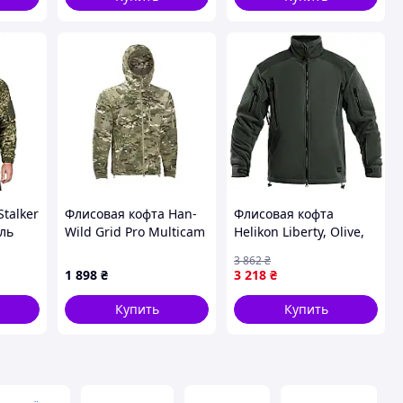
talker
Флисовая кофта Han-
Флисовая кофта
ель
Wild Grid Pro Multicam
Helikon Liberty, Olive,
(мультикам)
XL: тепло и комфорт
3 862
₴
для активного отдыха
1 898
₴
3 218
₴
Купить
Купить