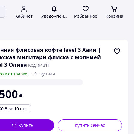
Кабинет
Уведомления
Избранное
Корзина
нная флисовая кофта level 3 Хаки |
жская милитари флиска с молнией
el 3 Олива
Код: 94211
во к отправке
10+ купили
 500
₴
00
₴
от 10 шт.
Купить
Купить сейчас