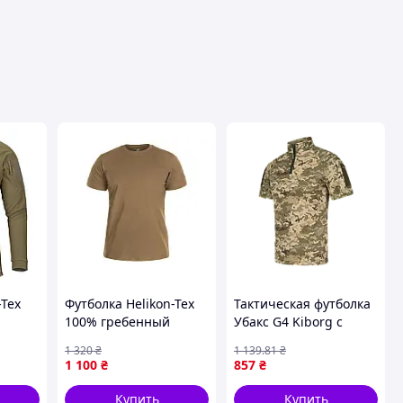
-Tex
Футболка Helikon-Tex
Тактическая футболка
100% гребенный
Убакс G4 Kiborg с
хлопок US Brown, 3XL -
коротким рукавом
1 320
₴
1 139
.81
₴
ология
легкая, дышащая,
пиксель
1 100
₴
857
₴
,
стойкая к стирке
риалы
Купить
Купить