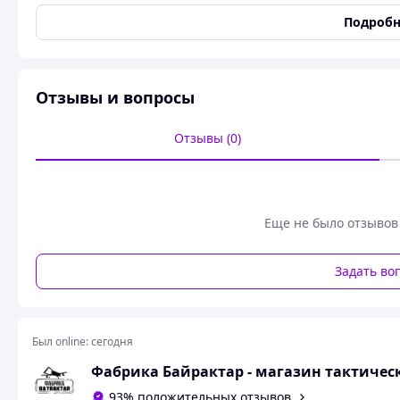
Тип ткани
Флис
Подробн
Цвет
Хаки
Состояние
Новое
Международный размер
S
Отзывы и вопросы
Тактическая флиска Level 3 — теплый 
Отзывы (0)
Еще не было отзывов
Задать во
Был online:
сегодня
Фабрика Байрактар - магазин тактичес
93% положительных отзывов