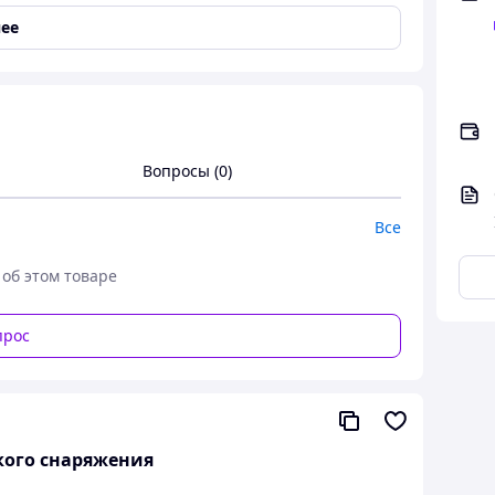
ее
и функциональный утепляющий слой
Вопросы (0)
Все
 об этом товаре
прос
кого снаряжения