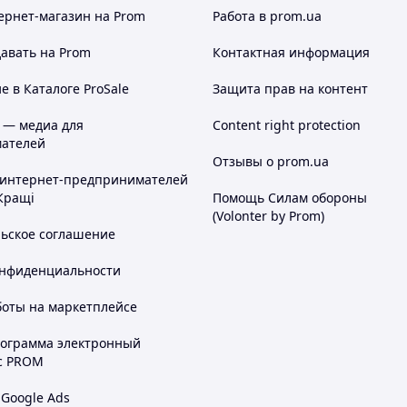
ернет-магазин
на Prom
Работа в prom.ua
авать на Prom
Контактная информация
 в Каталоге ProSale
Защита прав на контент
 — медиа для
Content right protection
ателей
Отзывы о prom.ua
 интернет-предпринимателей
Кращі
Помощь Силам обороны
(Volonter by Prom)
льское соглашение
онфиденциальности
боты на маркетплейсе
рограмма электронный
с PROM
 Google Ads