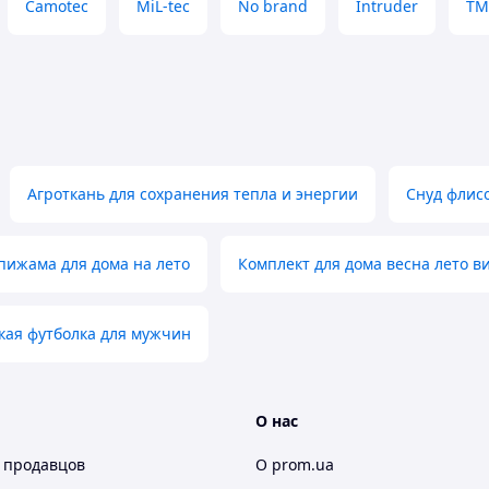
принадлежностей.
Camotec
MiL-tec
No brand
Intruder
ТМ
ортен под разгрузкой или рюкзаком.
у и повседневный гардероб.
Рукав от шеи (см)
Длина (см)
Агроткань для сохранения тепла и энергии
Снуд флис
73
74
ижама для дома на лето
Комплект для дома весна лето в
74
—
кая футболка для мужчин
75
—
О нас
 продавцов
О prom.ua