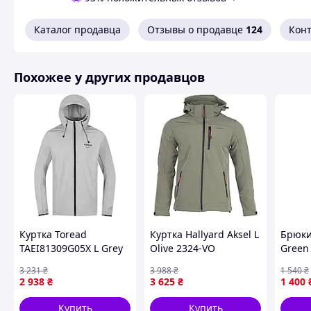
Каталог продавца
Отзывы о продавце
124
Кон
Похожее у других продавцов
Куртка Toread
Куртка Hallyard Aksel L
Брюки
TAEI81309G05X L Grey
Olive 2324-VO
Green 
2290-VO
3 231
₴
3 988
₴
1 540
₴
2 938
₴
3 625
₴
1 400
Купить
Купить