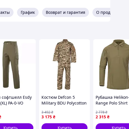
такты
График
Возврат и гарантия
О продавце
 софтшелл Esdy
Костюм Defcon 5
Рубашка Helikon
(XL) PA-0-VO
Military BDU Polycotton
Range Polo Shirt
Rip-Stop XL Пиксель
ADAPTIVE GREEN
3 492
₴
2 778
₴
1422-VO
Олива, XL, техн
₴
3 175
₴
2 315
₴
ADAPTIVE GREEN
дышащие мате
Купить
Купить
Купить