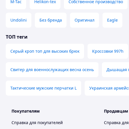
Удобные карманы на молниях для документов и 
M-Tac
Helikon-tex
Собственное производство
Анатомичный крой не сковывает движение и комф
Универсальный внешний вид
Undolini
Без бренда
Оригинал
Eagle
Цвет олива подходит под форму, туристическую одежд
Страна производитель:
Украина
ТОП теги
Размер
Грудь (см)
Серый кроп топ для высоких брюк
Кроссовки 997h
S
53
79
M
55
79
Свитер для военнослужащих весна осень
Дышащая п
L
59
81
XL
—
—
Тактические мужские перчатки L
Украинская армейс
XXL
62
84
XXXL
—
—
Похожие товары по характеристикам
Покупателям
Продавцам
Справка для покупателей
Справка для