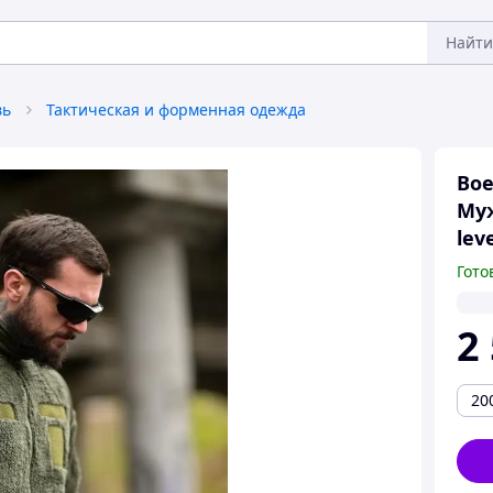
Найти
вь
Тактическая и форменная одежда
Вое
Му
lev
Гото
2
20