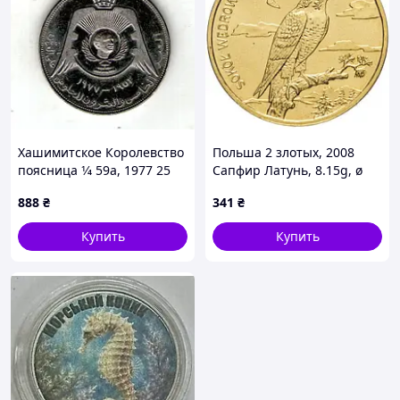
Хашимитское Королевство
Польша 2 злотых, 2008
поясница 1⁄4 59а, 1977 25
Сапфир Латунь, 8.15g, ø
лет от входа на престол
27mm No3964
888
₴
341
₴
короля Хуссейна Медно-
никелевый сплав редкосн
Купить
Купить
No4152