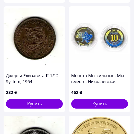
Джерси Елизавета II 1/12
Монета Мы сильные. Мы
System, 1954
вместе. Николаевская
Освобождение (королевая
область. 10 гривен 2026.
282
₴
462
₴
Елизавета II) Бронза, 9.4g,
Цветная
ø 30.8mm No3989
Купить
Купить