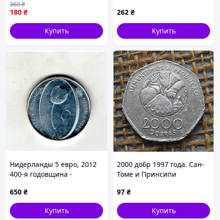
360
₴
криптовалюту
180
₴
262
₴
Купить
Купить
Нидерланды 5 евро, 2012
2000 добр 1997 года. Сан-
400-я годовщина -
Томе и Принсипи
Установка дипозносин
650
₴
97
₴
Нидерландов и Турции
Медь с серебряным
Купить
Купить
покрытием No3952