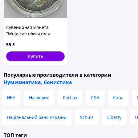
Сувенирная монета
"Морские обитатели
Украины" Морской конек
55
₴
(на основе 5 копеек
Украины)
Купить
Популярные производители
в категории
Нумизматика, бонистика
НБУ
Наследие
Purflux
C&A
Сана
Національний банк України
Schulz
Liberty
U
ТОП теги