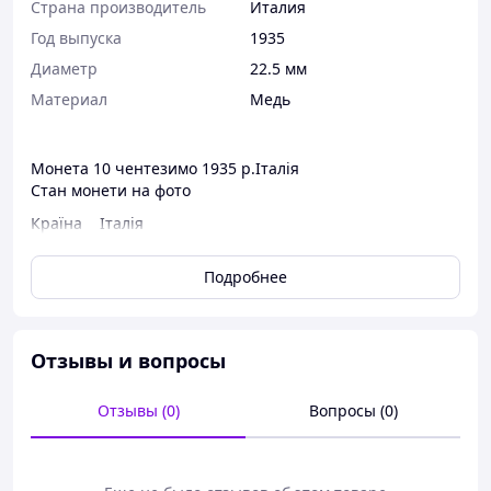
Страна производитель
Италия
Год выпуска
1935
Диаметр
22.5 мм
Материал
Медь
Монета 10 чентезимо 1935 р.Італія
Стан монети на фото
Країна Італія
Період Король Віктор Еммануїл III (1900 - 1946)
Тип монети Обігові монети
Подробнее
Номінал 10 чентезимо
Рік 1935
Матеріал Мідь
Гурт Гладкий
Отзывы и вопросы
Форма Коло
Діаметр (mm) 22.5
Отзывы (0)
Вопросы (0)