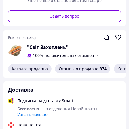
Еще не было отзывов об этом товаре
Задать вопрос
Был online:
сегодня
"Світ Захоплень"
100% положительных отзывов
Каталог продавца
Отзывы о продавце
874
Конт
Доставка
Подписка на доставку Smart
Бесплатно
— в отделения Новой почты
Узнать больше
Нова Пошта