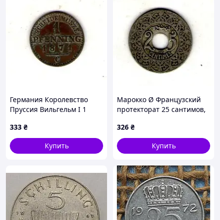
Германия Королевство
Марокко Ø Французский
Пруссия Вильгельм I 1
протекторат 25 сантимов,
пфениг, 1871 год Медь,
1921-1924 Медно-
333
₴
326
₴
1.5g, ø 17.8mm No3725
никелевый сплав, 5.2g, ø
24mm No3802
Купить
Купить