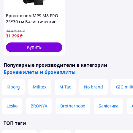
Бронкостюм MPS М8 PRO
25*30 см Балистические
пакеты,Паху, Шии,
34 425
.60
₴
Плечий, Ног внешний,
31 296
₴
Поясу, Поперек,1 классс
ДСТУ Черный
Купить
Популярные производители
в категории
Бронежилеты и бронеплиты
Kiborg
Militex
M-Tac
No brand
GIG mili
Lesko
BRONYX
Brotherhood
Балістика
ТОП теги