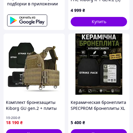
подборки в приложении
Койот (2 клас захисту
4 999
₴
Militex)
Купить
Комплект бронезащиты
Керамическая бронеплита
Kiborg GU gen.2 + плиты
SPECPROM бронеплиты XL
NIJ IV + пакеты Militex 2
26×33 см бронеплиты 6
19 200
₴
класса — Койот
класс ДСТУ NIJ Level IV 3,7
18 190
₴
5 400
₴
кг