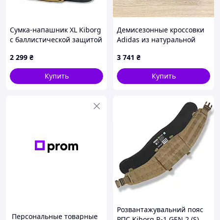
Сумка-напашник XL Kiborg
Демисезонные кроссовки
с баллистической защитой
Adidas из натуральной
2 класс Militex Койот
кожи
2 299
₴
3 741
₴
Купить
Купить
Розвантажувальний пояс
Персональные товарные
РПС Kiborg R-1 GEN.2 (S)