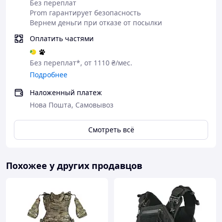
Без переплат
III. Технические характеристики:
Prom гарантирует безопасность
Комплектация:
Плитоноска + 2 плиты 6 класса
Вернем деньги при отказе от посылки
+ 3 подсумка под АК.
Оплатить частями
Общий вес:
6,2 кг.
Размер плиты:
250х300 мм.
Без переплат*, от 1110 ₴/мес.
Подробнее
Цвет:
Мультикам.
Размер жилета:
Регулируется от S до XL.
Наложенный платеж
Нова Пошта, Самовывоз
Почему вам выгодно покупать у нас?
Мы работаем ради Вашего Комфорта.
Смотреть всё
Обсуждаем все нюансы и возможные
предложения.
Быстрая отправка продукции в течение дня
заказа.
Похожее у других продавцов
Предоставляем все возможные виды оплаты и
оперативно отвечаем на ваши вопросы.