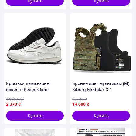
Купить
Купить
Кросівки демісезонні
Бронежилет мультикам (M)
шкіряні Reebok білі
Kiborg Modular X-1
(увеличенная площадь
3 091
.40
₴
16 515
₴
защиты) с баллистическим
2 378
₴
14 680
₴
пакетом Militex, 2 класс
Купить
Купить