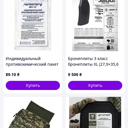
Индивидуальный
Бронеплиты 3 класс
противохимический пакет
бронеплиты XL (27,9×35,6
Чугайстер ИПП-11 (20мл)
см) США бронеплиты
89
.10
₴
9 500
₴
TenCate Level III XL
бронеплиты 2,81кг
Купить
Купить
керамические бронеплиты
США