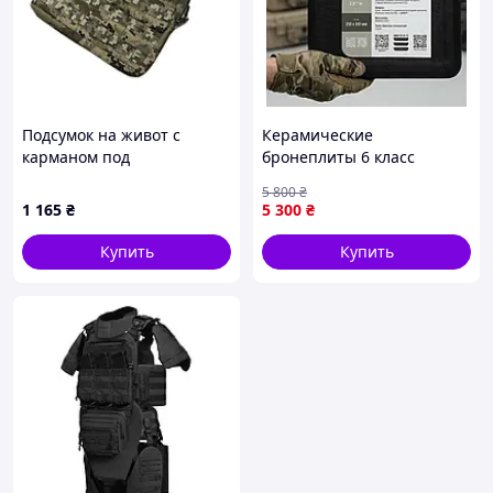
Подсумок на живот с
Керамические
карманом под
бронеплиты 6 класс
баллистический пакет
ДСТУ/NIJ Level IV, 25×30 см
5 800
₴
Бронеплиты 6 класс 2,8 кг
1 165
₴
5 300
₴
бронеплита керамічна
Купить
Купить