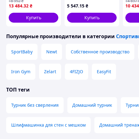
18 992
₴
14 697
NE-TR-5B, с мягкими
13 484
.32
₴
5 547
.15
₴
10 434
ручками, черный
Похожие товары по характеристикам
Купить
Купить
Популярные производители
в категории
Спортив
SportBaby
Newt
Собственное производство
Iron Gym
Zelart
4FIZJO
EasyFit
ТОП теги
Турник без сверления
Домашний турник
Турни
Шлифмашинка для стен с мешком
Домашний тренаж