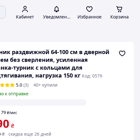
Кабинет
Уведомления
Избранное
Корзина
ник раздвижной 64-100 см в дверной
ем без сверления, усиленная
нка-турник с кольцами для
тягивания, нагрузка 150 кг
Код: 0579
5.0
(3)
40+ купили
во к отправке
79
т
₴
/мес
90
₴
0
₴
скидка еще 26 дней