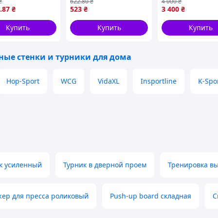
₴
622
.80
₴
4 000
₴
см Хром Nes22/Q
.87
₴
523
₴
3 400
₴
Купить
Купить
Купить
ные стенки и турники для дома
Hop-Sport
WCG
VidaXL
Insportline
K-Spo
к усиленный
Турник в дверной проем
Тренировка в
ер для пресса роликовый
Push-up board складная
С