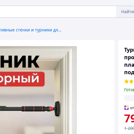
Найти
Спортивные стенки и турники для дома
Тур
про
пла
под
Гото
о
7
1 20