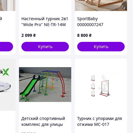
й
Настенный турник 2в1
SportBaby
"Wide Pro" NE-TR-14W
00000007247
для
белый, до 300 кг
2 099
₴
8 800
₴
Купить
Купить
Детский спортивный
Турник с упорами для
комплекс для улицы
отжима MC-017
Альпинист