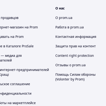
О нас
 продавцов
О prom.ua
ернет-магазин
на Prom
Работа в prom.ua
авать на Prom
Контактная информация
 в Каталоге ProSale
Защита прав на контент
 — медиа для
Content right protection
ателей
Отзывы о prom.ua
 интернет-предпринимателей
Кращі
Помощь Силам обороны
(Volonter by Prom)
льское соглашение
онфиденциальности
боты на маркетплейсе