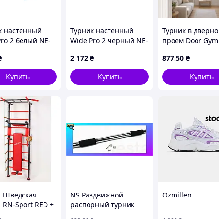
к настенный
Турник настенный
Турник в дверно
Pro 2 белый NE-
Wide Pro 2 черный NE-
проем Door Gym
W
TR-17B
Xtreme / Турник 
₴
2 172
₴
877
.50
₴
подтягиваний и
упражнений
Купить
Купить
Купить
! Шведская
NS Раздвижной
Ozmillen
 RN-Sport RED +
распорный турник
ной набор
Mega Fit EasyFit 63-100