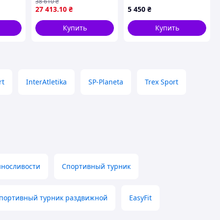
38 610
₴
27 413
.10
₴
5 450
₴
Купить
Купить
rt
InterAtletika
SP-Planeta
Trex Sport
ыносливости
Спортивный турник
портивный турник раздвижной
EasyFit