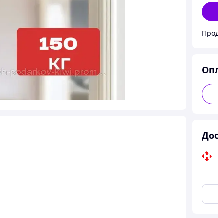
Прод
Оп
Дос