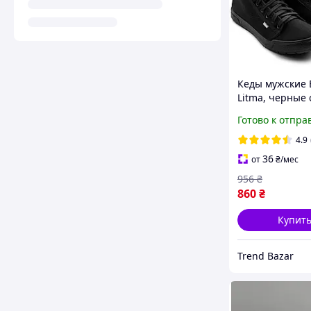
Кеды мужские 
Litma, черные 
черной подош
Готово к отпра
4.9
36
от
₴
/мес
956
₴
860
₴
Купит
Trend Bazar