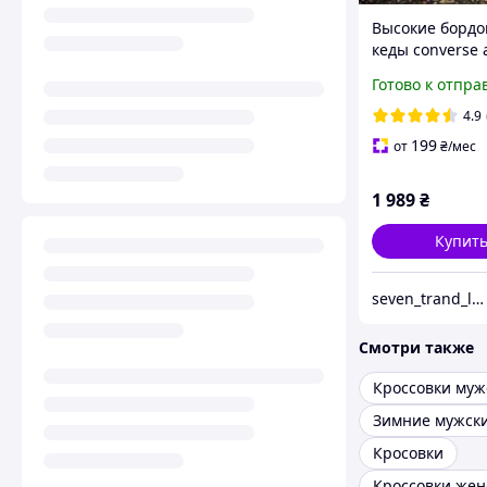
Высокие борд
кеды converse a
36-40 размера 
Готово к отпра
4.9
199
от
₴
/мес
1 989
₴
Купит
seven_trand_look
Смотри также
Кроссовки муж
Кросовки
Кроссовки жен