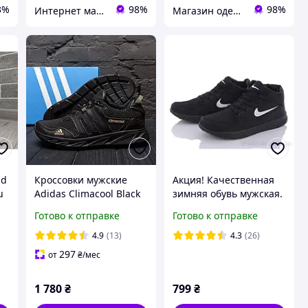
3%
98%
98%
Интернет магазин Семицвет
Магазин одежды обуви и топовых товаров
ld
Кроссовки мужские
Акция! Качественная
u
Adidas Climaсool Black
зимняя обувь мужская.
\
кожа-сетка
Мужские зимние
Готово к отправке
Готово к отправке
ботинки, кроссовки,
4.9
(13)
4.3
(26)
297
от
₴
/мес
1 780
₴
799
₴