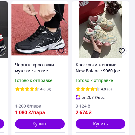
Черные кроссовки
Кроссовки женские
е
мужские легкие
New Balance 9060 Joe
кроссовки мужские
Freshgoods Inside
Готово к отправке
Готово к отправке
мужские кроссовки
Voices Baby Shower
осень
Blue Нью Баланс 9060
4.8
(4)
4.9
(8)
Джо Войс женские
267
от
₴
/мес
замша
1 200
₴/пара
3 124
₴
1 080
₴/пара
2 674
₴
Купить
Купить