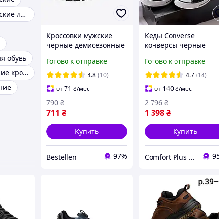
Кроссовки мужские летние
Кроссовки мужские
Кеды Converse
e
черные демисезонные
конверсы черные
высокие all star кеды
я обувь
Готово к отправке
Готово к отправке
Converse мужские и
Мужские осенние кроссовки
женские черно белы
4.8
(10)
4.7
(14)
36-41 размер
ние
71
140
от
₴
/мес
от
₴
/мес
790
₴
2 796
₴
711
₴
1 398
₴
Купить
Купить
97%
9
Bestellen
Comfort Plus - Интенет-магазин Термобелья