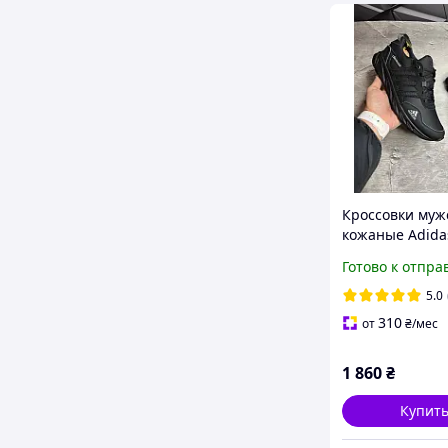
Кроссовки муж
кожаные Adida
Climacool Black
Готово к отпра
5.0
310
от
₴
/мес
1 860
₴
Купит