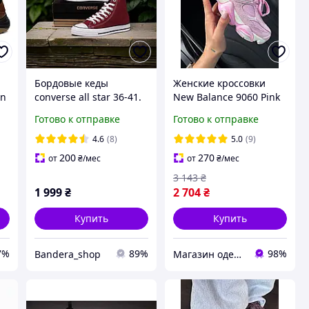
Бордовые кеды
Женские кроссовки
an
converse all star 36-41.
New Balance 9060 Pink
На 2-ю пару Скидка
Vintage Нью Беланс
Готово к отправке
Готово к отправке
-100 грн
9060 розовые замша с
потертостями для
4.6
(8)
5.0
(9)
девушек
200
270
от
₴
/мес
от
₴
/мес
3 143
₴
1 999
₴
2 704
₴
Купить
Купить
7%
89%
98%
Bandera_shop
Магазин одежды обуви и топовых товаров