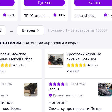
ь
Купить
Купить
97%
98%
9
ПП "Crossmaster"
_nata_shoes_
3
...
Вперед
Показано 1 - 29 товаров из 10000+
упателей
в категории «Кроссовки и кеды»
ссовки мужские
Кроссовки кожаные
аные Merrell Urban
зимние, ботинки
uck Brown
спортивные Salomon
4.9
(18)
4.5
(2)
Dragon Skin Winter Black
0
₴
2 930
₴
.03.2026
07.01.2026
Ігор В.
+
4
+
1
rom.ua
Куплено на Prom.ua
личное.
Непогані
чное. Форма
Спочатку про переваги. Те що