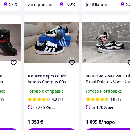
97%
100%
9
Интернет-магазин "На складе"
JustUkraine - интернет магазин мужской и женской обуви
е
Женские кроссовки
Женские кеды Vans O
мо
Adidas Campus 00s
Skool Potato \ Vans Kn
wift
Skool \ Ванс Олд Скул 
вке
Готово к отправке
Готово к отправке
40
(8)
4.9
(14)
4.9
(13)
225
170
от
₴
/мес
от
₴
/мес
1 350
₴
1 699
₴/пара