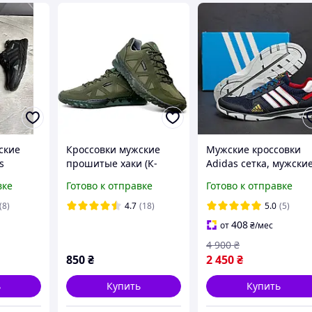
ские
Кроссовки мужские
Мужские кроссовки
s
прошитые хаки (К-
Adidas сетка, мужски
Юа-806)
кожаные летние
вке
Готово к отправке
Готово к отправке
кроссовки, мужские
повседневные
(8)
4.7
(18)
5.0
(5)
кроссовки Адидас
408
от
₴
/мес
4 900
₴
850
₴
2 450
₴
ь
Купить
Купить