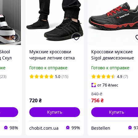
Skool
Мужские кроссовки
Кроссовки мужские
 Скул
черные летние сетка
Sigol демиcезонные
секс
черные
вке
Готово к отправке
Готово к отправке
замша
ые
(23)
5.0
(15)
4.9
(7)
76
от
₴
/мес
840
₴
720
₴
756
₴
ь
Купить
Купить
98%
99%
9
chobit.com.ua
Bestellen