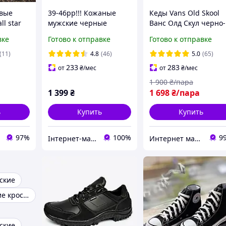
овые
39-46рр!!! Кожаные
Кеды Vans Old Skool
ll star
мужские черные
Ванс Олд Скул черно-
унисекс
прошитые харьковские
белые мужские
вке
Готово к отправке
Готово к отправке
кроссовки!!!
женские подростков
(11)
4.8
(46)
5.0
(65)
233
283
от
₴
/мес
от
₴
/мес
1 900
₴/пара
1 399
₴
1 698
₴/пара
ь
Купить
Купить
97%
100%
9
Інтернет-магазин взуття "Мінімалочка"
Интернет магазин одежды и обуви " Rare "
ские
Зимние мужские кроссовки
ские