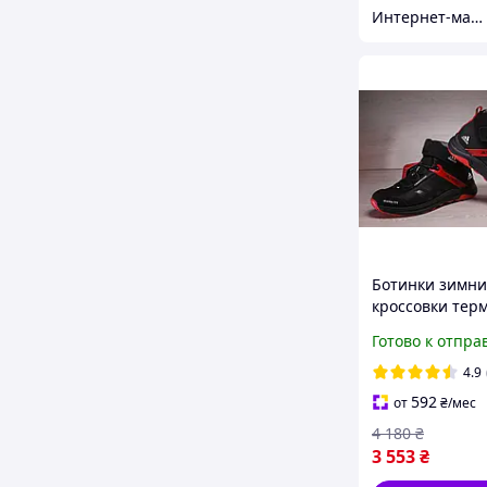
Интернет-магазин «Step Master»
Ботинки зимни
кроссовки тер
Adidas Terrex S
Готово к отпра
Gore-Tex
4.9
592
от
₴
/мес
4 180
₴
3 553
₴