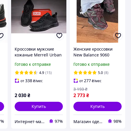
Кроссовки мужские
Женские кроссовки
кожаные Merrell Urban
New Balance 9060
Nubuck Black
Truffle Rich earth Нью
Готово к отправке
Готово к отправке
Беланс 9060 трюфель
замша сетка унисекс
4.9
(15)
5.0
(8)
338
277
от
₴
/мес
от
₴
/мес
3 193
₴
2 030
₴
2 773
₴
Купить
Купить
7%
97%
98%
Интернет-магазин «Step Master»
Магазин одежды обуви и топовых товаров