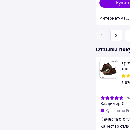
Купит
Интернет-магазин «Step Master»
1
2
Отзывы пок
Кро
кож
Nub
2 03
26
Владимир С.
Куплено на P
Качество от
Качество отли