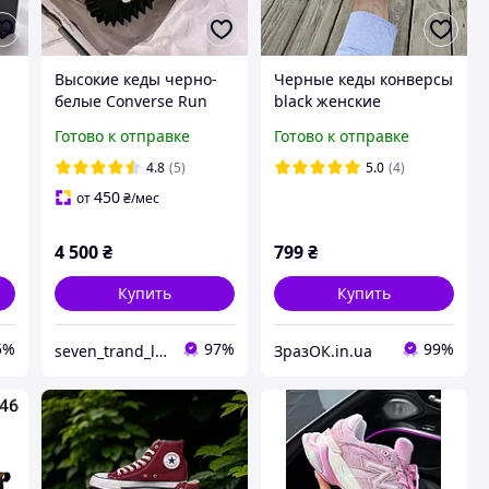
Высокие кеды черно-
Черные кеды конверсы
белые Converse Run
black женские
Star Motion Platform
подростковые унисекс
Готово к отправке
Готово к отправке
унисекс 36-41
тканевые летние
е
текстиль
4.8
(5)
5.0
(4)
450
от
₴
/мес
4 500
₴
799
₴
Купить
Купить
5%
97%
99%
seven_trand_look
ЗразОК.in.ua