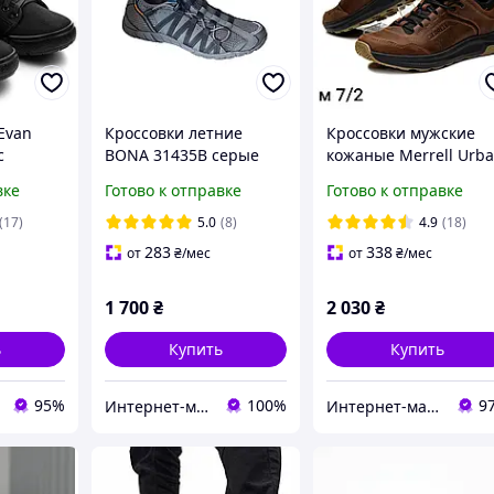
Evan
Кроссовки летние
Кроссовки мужские
с
BONA 31435B серые
кожаные Merrell Urb
вой
сетка
Nubuck Brown
вке
Готово к отправке
Готово к отправке
(17)
5.0
(8)
4.9
(18)
283
338
от
₴
/мес
от
₴
/мес
1 700
₴
2 030
₴
ь
Купить
Купить
95%
100%
9
Интернет-магазин "Престиж"
Интернет-магазин «Step Master»