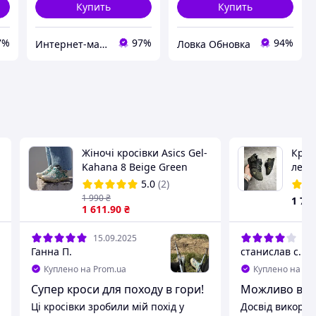
Купить
Купить
7%
97%
94%
Интернет-магазин «Step Master»
Ловка Обновка
Жіночі кросівки Asics Gel-
Крос
Kahana 8 Beige Green
летн
асикс гель кахана
Oliv
5.0
(2)
1 990
₴
1 78
1 611
.90
₴
15.09.2025
31.
Ганна П.
станислав с.
Куплено на Prom.ua
Куплено на Pr
Супер кроси для походу в гори!
Можливо варт
Ці кросівки зробили мій похід у
Досвід викори