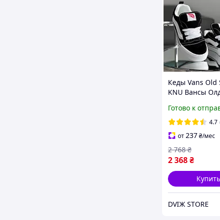
Кеды Vans Old 
KNU Вансы Олд
Кну низкие уни
Готово к отпра
черно-белые 
демисезон дут
4.7
237
от
₴
/мес
2 768
₴
2 368
₴
Купит
DVIЖ STORE