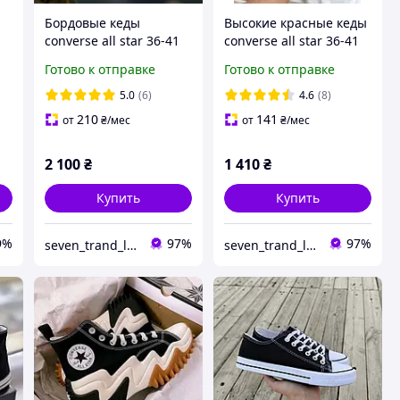
Бордовые кеды
Высокие красные кеды
converse all star 36-41
converse all star 36-41
размера Женские
размера
Готово к отправке
Готово к отправке
ые
Высокие кеды
бордовые
5.0
(6)
4.6
(8)
210
141
от
₴
/мес
от
₴
/мес
2 100
₴
1 410
₴
Купить
Купить
9%
97%
97%
seven_trand_look
seven_trand_look