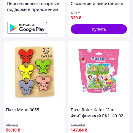
Персональные товарные
Сложение и вычитание в
подборки в приложении
пределах 10 на укр языке
479
₴
Seli Дитячі
329
₴
пазлиполовинки
Додавання і віднімання в
Купить
межах
Пазл Миші 0055
Пазл Roter Kafer "2 in 1.
Феи" фомовый RK1140-02
70
.12
₴
184
.80
₴
56
.10
₴
147
.84
₴