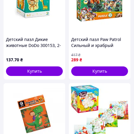
Детский пазл Дикие
Детский пазл Paw Patrol
животные DoDo 300153, 2-
Сильный и храбрый
3-4 элемента
200801 60 элементов Seli
417
₴
Дитячий пазл Paw Patrol
137
.70
₴
289
₴
Сильний та хоробрий
200801 60 елементів
Купить
Купить