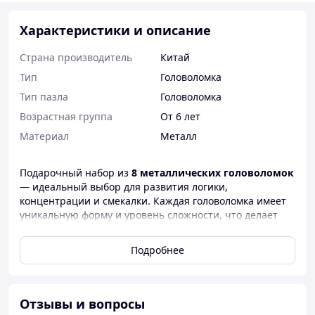
Характеристики и описание
Страна производитель
Китай
Тип
Головоломка
Тип пазла
Головоломка
Возрастная группа
От 6 лет
Материал
Металл
Подарочный набор из
8 металлических головоломок
— идеальный выбор для развития логики,
концентрации и смекалки. Каждая головоломка имеет
уникальную форму и уровень сложности, что делает
игру интересной как для детей, так и для взрослых.
Подробнее
Изготовлены из
прочного металла,
пазлы не
ломаются, не гнутся и служат годами. Это отличный
способ снять стресс, занять руки и активизировать
мозг. Подходит для офиса, путешествий, подарка
Отзывы и вопросы
друзьям или детям.