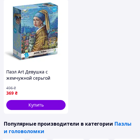
Пазл Art Девушка с
жемчужной серьгой
300680 500 элементов
496
₴
Shopingo Пазл Art Дівчина
369
₴
з перловою сережкою
300680 500 елементів
Купить
Популярные производители
в категории
Пазлы
и головоломки