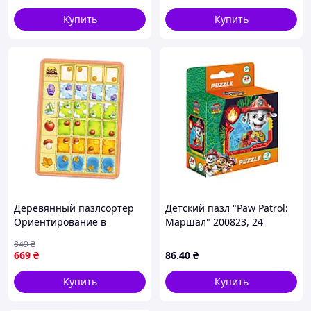
Купить
Купить
Деревянный пазлсортер
Детский пазл "Paw Patrol:
Ориентирование в
Маршал" 200823, 24
пространстве
элемента
849
₴
Ubumblebees ПСФ104 29
669
₴
86
.40
₴
плашек Shopingo
Деревяний пазлсортер
Купить
Купить
Орієнтування