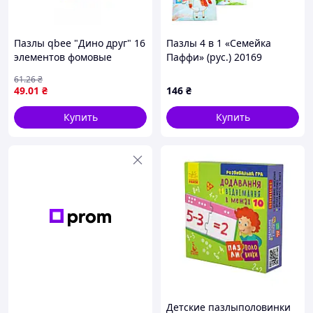
Пазлы qbee "Дино друг" 16
Пазлы 4 в 1 «Семейка
элементов фомовые
Паффи» (рус.) 20169
магнитные QB200-001
61
.26
₴
49
.01
₴
146
₴
Купить
Купить
Детские пазлыполовинки