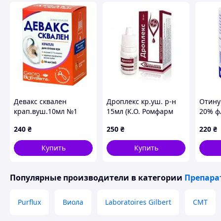
Девакс сквален
Дроплекс кр.уш. р-н
Отину
крап.вуш.10мл №1
15мл (К.О. Ромфарм
20% фл
Компан_)
Польф
240
₴
250
₴
220
₴
Купить
Купить
Популярные производители
в категории
Препара
Purflux
Виола
Laboratoires Gilbert
СМТ