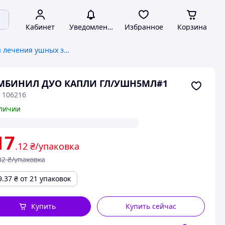
Кабинет
Уведомления
Избранное
Корзина
Препараты для лечения ушных заболеваний
МБИНИЛ ДУО КАПЛИ ГЛ/УШН5МЛ#1
 106216
личии
17
.12
₴/упаковка
32
₴/упаковка
9.37
₴
от 21 упаковок
Купить
Купить сейчас