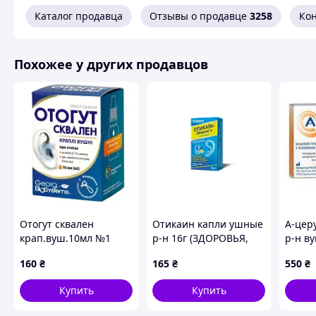
Каталог продавца
Отзывы о продавце
3258
Ко
Похожее у других продавцов
Отогут сквален
Отикаин капли ушные
А-цер
крап.вуш.10мл №1
р-н 16г (ЗДОРОВЬЯ,
р-н ву
ФК, ООО, Харк_в)
крапе
160
₴
165
₴
550
₴
(Labor
Купить
Купить