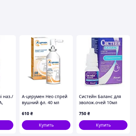
 наз./
А-церумен Нео спрей
Систейн Баланс для
А,
вушний фл. 40 мл
зволож.очей 10мл
(Алкон Парентералс)
610
₴
750
₴
Купить
Купить