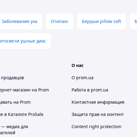
Заболевания уха
Отипакс
Беруши pillow soft
Б
итосвечи ушные диас
О нас
 продавцов
О prom.ua
ернет-магазин
на Prom
Работа в prom.ua
авать на Prom
Контактная информация
 в Каталоге ProSale
Защита прав на контент
 — медиа для
Content right protection
ателей