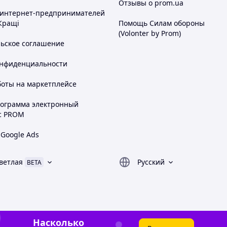
Отзывы о prom.ua
 интернет-предпринимателей
Кращі
Помощь Силам обороны
(Volonter by Prom)
льское соглашение
онфиденциальности
боты на маркетплейсе
рограмма электронный
с PROM
 Google Ads
ветлая
Русский
BETA
Насколько