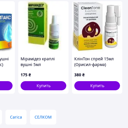
вушні
Мірамідез краплі
КлінТон спрей 15мл
с)
вушні 5мл
(Орисил-фарма)
(Тернофарм)
175
₴
380
₴
Купить
Купить
Carica
СЕЛКОМ