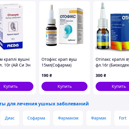
м краплі вушні
Отофікс крап вуш
Отіпакс краплі 
. 10г (Ай Си Эн
15мл(Софарма)
фл.16г (Биокодек
а)
190
₴
300
₴
Купить
Купить
Купить
ты для лечения ушных заболеваний
Диас
Софарма
Фармаком
Фармак
Fort