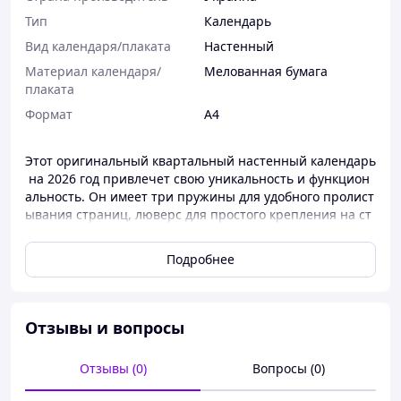
Тип
Календарь
Вид календаря/плаката
Настенный
Материал календаря/
Мелованная бумага
плаката
Формат
A4
Этот оригинальный квартальный настенный календарь
на 2026 год привлечет свою уникальность и функцион
альность. Он имеет три пружины для удобного пролист
ывания страниц, люверс для простого крепления на ст
ену и специальное окошко-
указатель для легкого отслеживания дат. Этот стильный
Подробнее
календарь не только поможет оставаться организован
ными в течение всего года, но и станет ярким акценто
м в вашем пространстве.
Отзывы и вопросы
Отзывы (0)
Вопросы (0)