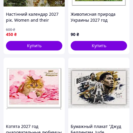
Настінний календар 2027
Живописная природа
рік. Women and their
Украины 2027 год
Gardens
(перекидной календарь
600
₴
малый квадрат)
450
₴
90
₴
Купить
Купить
Котята 2027 год
Бумажный плакат "Джуд
очаровательные любимцы
Беллингем. Jude