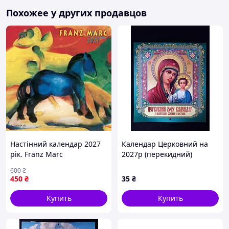
Похожее у других продавцов
Настінний календар 2027
Календар Церковний на
рік. Franz Marc
2027р (перекидний)
600
₴
450
₴
35
₴
Купить
Купить