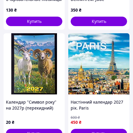
(календарь
Bellingham. Номер 5",
130
₴
350
₴
горизонтальный
120х75 см
перекидной)
Купить
Купить
Календар "Символ року"
Настінний календар 2027
на 2027р (перекидний)
рік. Paris
600
₴
20
₴
450
₴