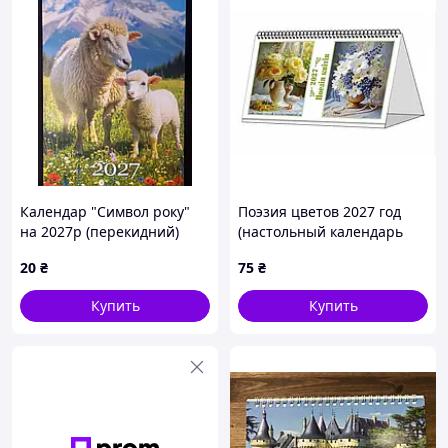
Календар "Символ року"
Поэзия цветов 2027 год
на 2027р (перекидний)
(настольный календарь
перекидной)
20
₴
75
₴
Купить
Купить