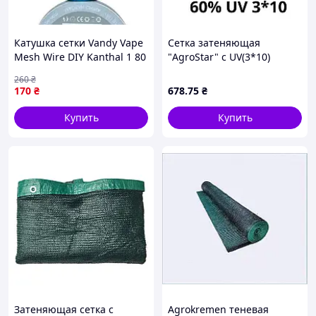
Катушка сетки Vandy Vape
Сетка затеняющая
Mesh Wire DIY Kanthal 1 80
"AgroStar" с UV(3*10)
mesh (bs035-hbr)
60%затенения,
260
₴
170
₴
678
.75
₴
Купить
Купить
Затеняющая сетка с
Agrokremen теневая