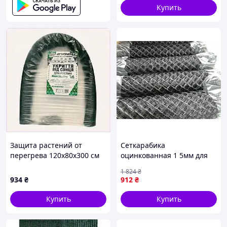
Купить
Защита растений от
Сеткарабика
перегрева 120х80х300 см
оцинкованная 1 5мм для
Shadow X84X977P52
ограждения и
1 824
₴
изготовления клеток и
934
₴
912
₴
вольеров 50х50мм 10м
Купить
Купить