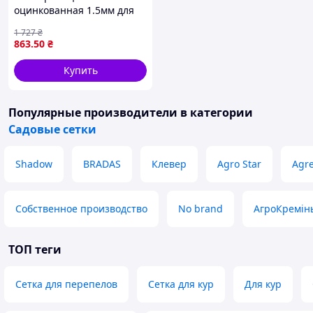
оцинкованная 1.5мм для
ограждения животных и
1 727
₴
птиц с ячейкой 50х50мм
863
.50
₴
длина 10м
Купить
Популярные производители
в категории
Садовые сетки
Shadow
BRADAS
Клевер
Agro Star
Agr
Собственное производство
No brand
АгроКремін
ТОП теги
Сетка для перепелов
Сетка для кур
Для кур