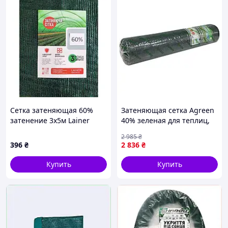
Сетка затеняющая 60%
Затеняющая сетка Agreen
затенение 3х5м Lainer
40% зеленая для теплиц,
рулон 5x50 м, садовая
2 985
₴
сетка 77-56019
396
₴
2 836
₴
Купить
Купить