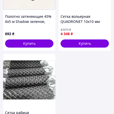
Полотно затеняющее 45%
Сетка вольерная
6х5 м Shadow зеленое,
QUADRONET 10x10 мм
8PE604280
зеленая, 1x50 м для сада и
4 577
₴
ограждений, артикул 77-
692
₴
4 348
₴
93143
Купить
Купить
Сетка рабиця