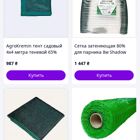
AgroKremin тент садовый
Сетка затеняющая 80%
4х4 метра теневой 65%
для парника 8м Shadow
X88P5151P6
зеленая, 84H97T754
987
₴
1 447
₴
Купить
Купить