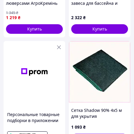
люверсами АгроКремінь
завеса для бассейна и
4х5 м затенение 80%
зоны отдыха 2*50
1 345
₴
K88515H04
1 219
₴
2 322
₴
Купить
Купить
Сетка Shadow 90% 4х5 м
Персональные товарные
для укрытия
подборки в приложении
стройматериалов,
1 093
₴
8604M27E6