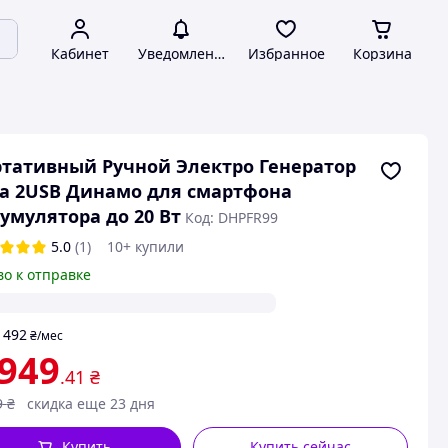
Кабинет
Уведомления
Избранное
Корзина
тативный Ручной Электро Генератор
а 2USB Динамо для смартфона
умулятора до 20 Вт
Код: DHPFR99
5.0
(1)
10+ купили
во к отправке
492
т
₴
/мес
 949
.41
₴
9
₴
скидка еще 23 дня
Купить
Купить сейчас