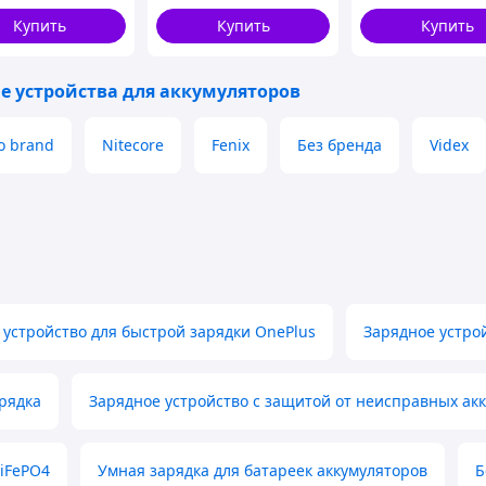
EL, EFB, AGM,
Купить
Купить
Купить
4) 6V: 14AH–
,
е устройства для аккумуляторов
o brand
Nitecore
Fenix
Без бренда
Videx
 устройство для быстрой зарядки OnePlus
Зарядное устро
арядка
Зарядное устройство с защитой от неисправных ак
LiFePO4
Умная зарядка для батареек аккумуляторов
Б