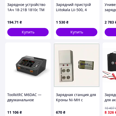
Зарядное устройство
Зарядний пристрій
Униве
1Ач 18-21В 1810c ТМ
Liitokala Lii-500, 4
заряд
VITALS
канала, Ni-Mh/Li-ion,
LiitoK
220V/12V, Powerbank,
аккум
194
.71
₴
1 530
₴
2 783
Test, LCD, Box,
A4K74A7853
Купить
Купить
ToolkitRC M6DAC —
Зарядная станция для
Заряд
двухканальное
Кроны Ni-MH с
для а
зарядное устройство-
индикатором
ЗАРЯ
10 407
балансир для
состояния
УСТР
11 106
₴
670
₴
8 326
литиевых
170MAX1319
C80-L