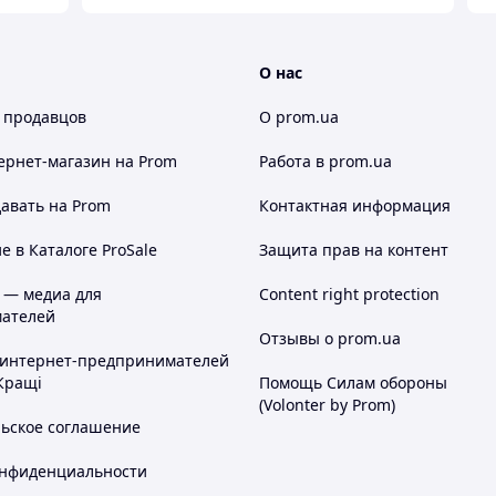
О нас
 продавцов
О prom.ua
ернет-магазин
на Prom
Работа в prom.ua
авать на Prom
Контактная информация
 в Каталоге ProSale
Защита прав на контент
 — медиа для
Content right protection
ателей
Отзывы о prom.ua
 интернет-предпринимателей
Кращі
Помощь Силам обороны
(Volonter by Prom)
льское соглашение
онфиденциальности