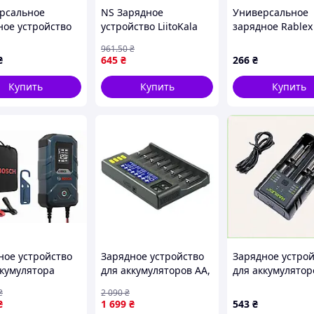
рсальное
NS Зарядное
Универсальное
ное устройство
устройство LiitoKala
зарядное Rablex
ala Lii-600 EU для
Mega Fit Lii-S4 для 4x
для литиевых ба
961
.50
₴
уляторов
аккумуляторов 18650,
X5980C974E
₴
645
₴
266
₴
26650, 21700, АА, ААА
Li- Nes22/Q
Купить
Купить
Купить
ное устройство
Зарядное устройство
Зарядное устро
ккумулятора
для аккумуляторов AA,
для аккумулятор
ДНОЕ
AAA LiitoKala Lii-S8 EU
(аккумуляторны
₴
2 090
₴
ОЙСТВО BOSCH
Black
батареек) Rable
₴
1 699
₴
543
₴
I ДЛЯ АКБ(VRLA,
402, 467437CP3E