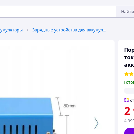
Найти
кумуляторы
Зарядные устройства для аккумуляторов
Пор
ток
акк
Гото
о
2
4 99