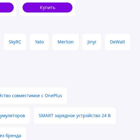
преобразователем 3,3
Купить
В
SkyRC
Yato
Merlion
Jinyi
DeWalt
йство совместимое с OnePlus
кумуляторов
SMART зарядное устройство 24 В
ез бренда