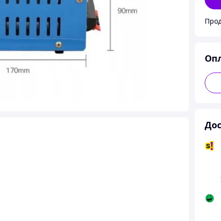
Прод
Оп
Дос