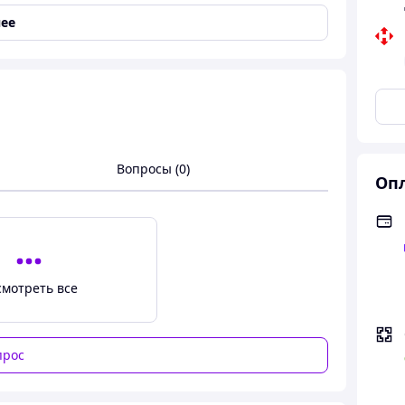
ее
ого генератора USB на 20 Вт, портативний ручний
рі
Вопросы (0)
Опл
смотреть все
прос