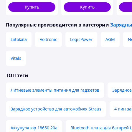
аккумуляторов
WET, G
Купить
Купить
LIFEPO
120AH
Популярные производители
в категории
Зарядны
Liitokala
Voltronic
LogicPower
AGM
N
Vitals
ТОП теги
Литиевые элементы питания для гаджетов
Зарядное
Зарядное устройство для автомобиля Straus
4 пин з
Аккумулятор 18650 20а
Bluetooth плата для батарей 