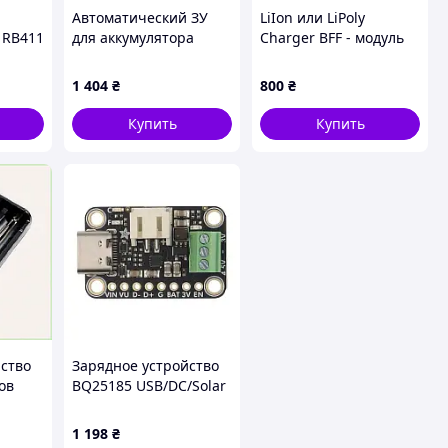
Автоматический ЗУ
LiIon или LiPoly
 RB411
для аккумулятора
Charger BFF - модуль
нок
Foxsur FBC1236 6V/12V,
зарядного устройства
100-240V, 0,2-10A,
Li-Ion и LiPo для QT Py
1 404
₴
800
₴
клемм (AGM/GEL/Lead)
Купить
Купить
йство
Зарядное устройство
ов
BQ25185 USB/DC/Solar
х
- модуль с зарядным
x RB
устройством Li-Ion/Li-
1 198
₴
Po и