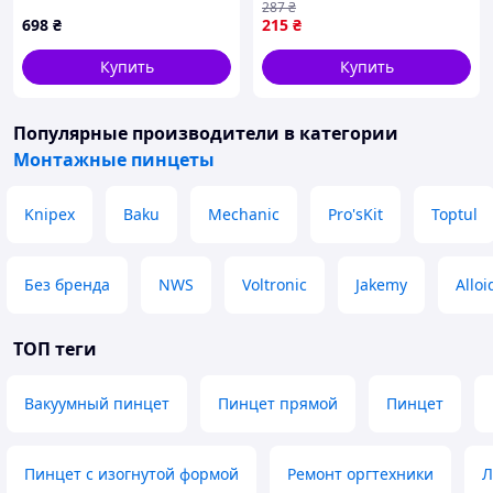
287
₴
(NT-6002)
698
₴
215
₴
Купить
Купить
Популярные производители
в категории
Монтажные пинцеты
Knipex
Baku
Mechanic
Pro'sKit
Toptul
Без бренда
NWS
Voltronic
Jakemy
Alloi
ТОП теги
Вакуумный пинцет
Пинцет прямой
Пинцет
Пинцет с изогнутой формой
Ремонт оргтехники
Л