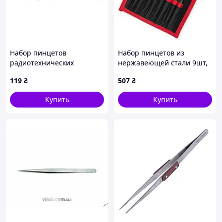
Набор пинцетов
Набор пинцетов из
радиотехнических
нержавеющей стали 9шт,
Intertool 120-123мм (4шт)
антистатичные, тефлон.
119
₴
507
₴
(NT-6001)
покрытие,
радиотехнические (чехол)
Купить
Купить
INTERTOOL