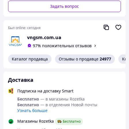
заказ.
Немає.
привлекательным ценам
в нашем магазине.
Задать вопрос
Недостатки
Нет.
Был online:
сегодня
Рекомендуем использовать в работе
vngsm.com.ua
инструменты, представленные в нашем
97% положительных отзывов
магазине VNGSM
Каталог продавца
Отзывы о продавце
24977
Ко
Доставка
Подписка на доставку Smart
Бесплатно
— в магазины Rozetka
Бесплатно
— в отделения Новой почты
Узнать больше
Магазины Rozetka
Бесплатно