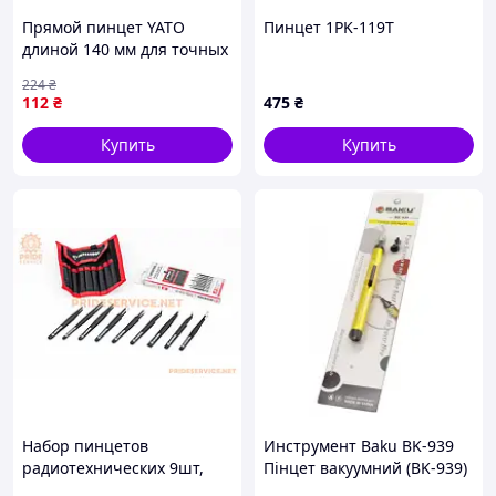
Прямой пинцет YATO
Пинцет 1PK-119T
длиной 140 мм для точных
работ и удобного захвата
224
₴
инструмент для мастеров
112
₴
475
₴
Купить
Купить
Набор пинцетов
Инструмент Baku BK-939
радиотехнических 9шт,
Пінцет вакуумний (BK-939)
антистатические, в чехле