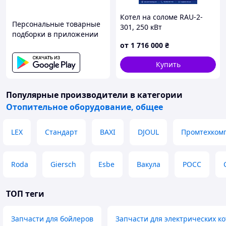
Котел на соломе RAU-2-
Персональные товарные
301, 250 кВт
подборки в приложении
от
1 716 000
₴
Купить
Популярные производители
в категории
Отопительное оборудование, общее
LEX
Стандарт
BAXI
DJOUL
Промтехком
Roda
Giersch
Esbe
Вакула
РОСС
ТОП теги
Запчасти для бойлеров
Запчасти для электрических ко