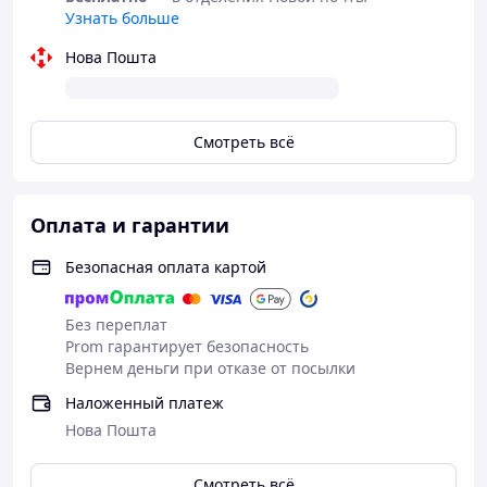
Узнать больше
Нова Пошта
Смотреть всё
Оплата и гарантии
Безопасная оплата картой
Без переплат
Параметры
Prom гарантирует безопасность
Вернем деньги при отказе от посылки
Открывается автоматически – по нажатию
кнопки.
Наложенный платеж
Ветрозащитные спицы из стекловолокна
Нова Пошта
Прочный полиэстеровый чехол, быстро
высыхающий
Смотреть всё
Имеет мягкую ручку