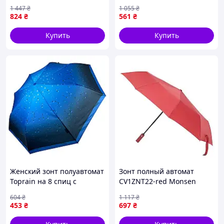
105 см Желтый
1 447
₴
1 055
₴
824
₴
561
₴
Купить
Купить
Женский зонт полуавтомат
Зонт полный автомат
Toprain на 8 спиц с
CV1ZNT22-red Monsen
принтом капель синяя
604
₴
1 117
₴
ручка 02056-2
453
₴
697
₴