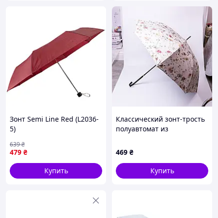
Зонт Semi Line Red (L2036-
Классический зонт-трость
5)
полуавтомат из
полиэстера 7 спиц
639
₴
диаметр 99 см Бежевый
479
₴
469
₴
HP-23-7BE
Купить
Купить