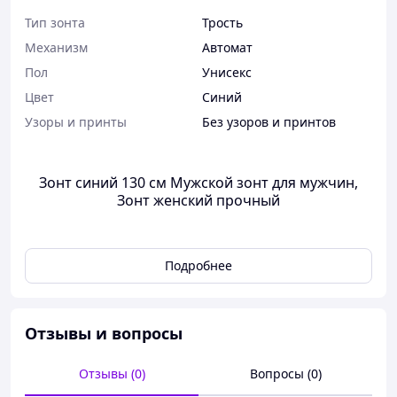
Тип зонта
Трость
Механизм
Автомат
Пол
Унисекс
Цвет
Синий
Узоры и принты
Без узоров и принтов
Зонт синий 130 см Мужской зонт для мужчин,
Зонт женский прочный
Ветрозащитные спицы из стекловолокна гарантируют
Подробнее
стойкость даже под сильными порывами ветра, а
крепкий полиэстеровый купол быстро высыхает после
дождя. Удобная мягкая ручка обеспечивает надежное и
приятное удержание, что особенно важно во время
Отзывы и вопросы
длительных прогулок.
Отзывы (0)
Вопросы (0)