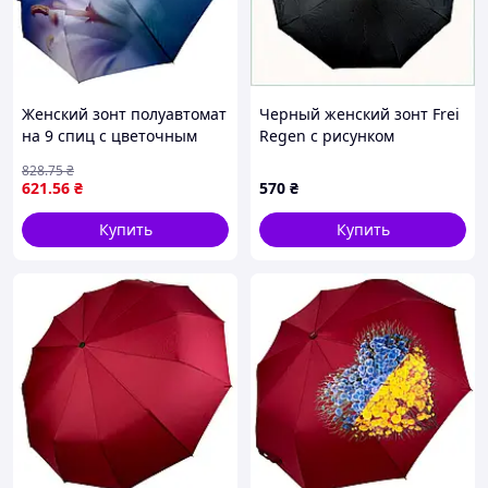
Женский зонт полуавтомат
Черный женский зонт Frei
на 9 спиц с цветочным
Regen с рисунком
принтом от Frei Regen
Эйфелевой башни
828
.75
₴
синяя ручка 09085-2
80K6EC0051
621
.56
₴
570
₴
Купить
Купить