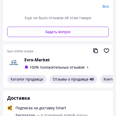
Все
Еще не было отзывов об этом товаре
Задать вопрос
Был online:
вчера
Evro-Market
100% положительных отзывов
Каталог продавца
Отзывы о продавце
40
Конта
В комплект входит защитный чехол, облегчающий
хранение и транспортировку. Благодаря большому
Доставка
диаметру 130 см зонтик надежно укроет вас от дождя, а
длина в сложенном виде 101 см делает его практичным
Подписка на доставку Smart
для ежедневного использования.
Бесплатно
— в отделения Новой почты