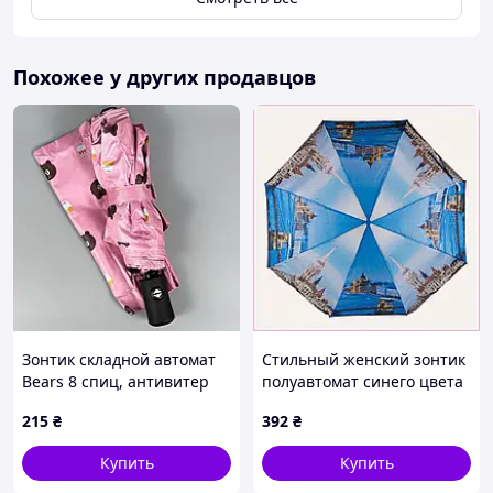
Чехол в комплекте
Диаметр в разложенном виде – 130 см
Длина после сборки – 101 см
Похожее у других продавцов
Зонтик складной автомат
Стильный женский зонтик
Bears 8 спиц, антивитер
полуавтомат синего цвета
диаметр 96см. Цвет
22238B32M
215
₴
392
₴
розовый.
Купить
Купить