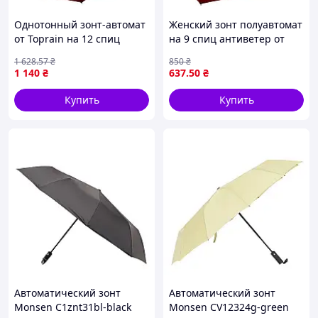
Однотонный зонт-автомат
Женский зонт полуавтомат
от Toprain на 12 спиц
на 9 спиц антиветер от
бордовый 0512-5
Toprain с патриотической
1 628
.57
₴
850
₴
символикой бордовый
1 140
₴
637
.50
₴
05370-4
Купить
Купить
Автоматический зонт
Автоматический зонт
Monsen C1znt31bl-black
Monsen CV12324g-green