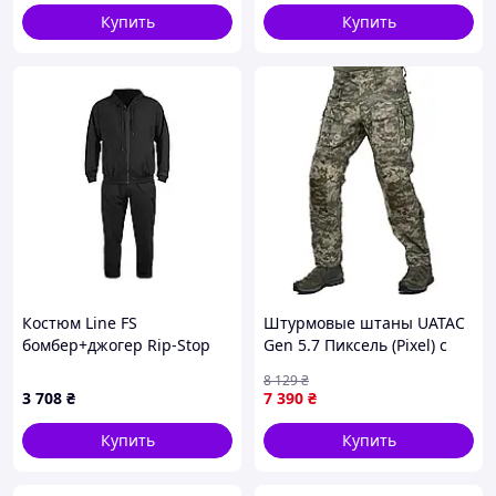
Купить
Купить
Костюм Line FS
Штурмовые штаны UATAC
бомбер+джогер Rip-Stop
Gen 5.7 Пиксель (Pixel) с
черный-XS
наколенниками 1723-VO
8 129
₴
3 708
₴
7 390
₴
Купить
Купить