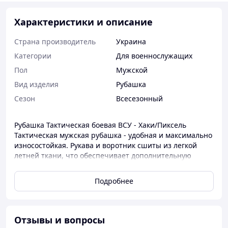
Характеристики и описание
Страна производитель
Украина
Категории
Для военнослужащих
Пол
Мужской
Вид изделия
Рубашка
Сезон
Всесезонный
Рубашка Тактическая боевая ВСУ - Хаки/Пиксель
Тактическая мужская рубашка - удобная и максимально
износостойкая. Рукава и воротник сшиты из легкой
летней ткани, что обеспечивает дополнительную
прочность, защиту от повреждений и долговечность.
Фасон рубашки простой, практичный и
Подробнее
функциональный.
Верхняя часть: 95% хлопок, 5% спандекс
Рукава: 65% хлопок, 35% полиэстер
Отзывы и вопросы
Спереди и сзади майка рубашки выполнена из