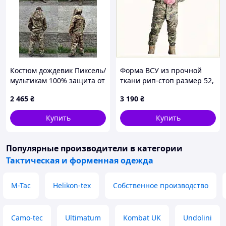
Костюм дождевик Пиксель/
Форма ВСУ из прочной
мультикам 100% защита от
ткани рип-стоп размер 52,
дождя
C8684T204
2 465
₴
3 190
₴
Купить
Купить
Популярные производители
в категории
Тактическая и форменная одежда
M-Tac
Helikon-tex
Собственное производство
Camo-tec
Ultimatum
Kombat UK
Undolini