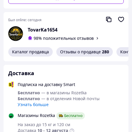
На карманах шиты липучки длиной 14 см и шириной 7
см для нарукавных знаков.
Был online:
сегодня
На локтевой части есть карман для налокотника, на
липучке.
TovarKa1654
Манжеты прямые, позволяющие закатывать рукава
98% положительных отзывов
разными способами. Также на манжете предусмотрена
липучка для регулировки ширины манжета.
Каталог продавца
Отзывы о продавце
280
Конт
Доставка
Подписка на доставку Smart
Бесплатно
— в магазины Rozetka
Бесплатно
— в отделения Новой почты
Узнать больше
Магазины Rozetka
Бесплатно
На заказ до 15 кг и 120 см
Доставка
10 - 12 августа