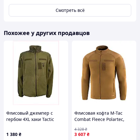
Смотреть всё
Похожее у других продавцов
Флисовый джемпер с
Флисовая кофта M-Tac
гербом 4XL хаки Tactic
Combat Fleece Polartec,
4Profi 868K1923A
Coyote, 3XL/R - тепло,
4 328
₴
комфорт, тактический
1 380
₴
3 607
₴
стиль