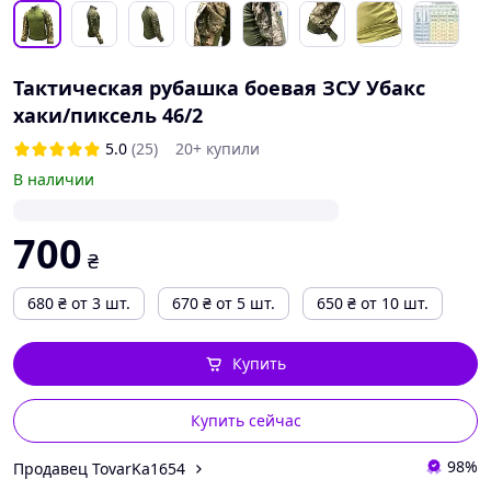
Тактическая рубашка боевая ЗСУ Убакс
хаки/пиксель 46/2
5.0
(25)
20+ купили
В наличии
700
₴
680
₴
от 3 шт.
670
₴
от 5 шт.
650
₴
от 10 шт.
Купить
Купить сейчас
98%
Продавец TovarKa1654