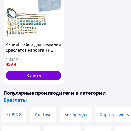
Акция! Набор для создания
браслетов Pandora THE
BEST GOLD(Blue) с
1 007
₴
подвесками - По лучшей
453
₴
цене!
Купить
Популярные производители
в категории
Браслеты
XUPING
You Love
Без бренда
Xuping Jewelry