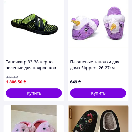
Тапочки р.33-38 черно-
Плюшевые тапочки для
зеленые для подростков
дома Slippers 26-27см,
удобная обувь для дома и
14808B83XC
3 613
₴
отдыха
1 806
.50
₴
649
₴
Купить
Купить