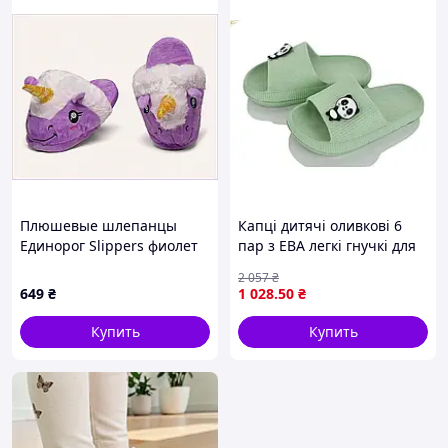
Плюшевые шлепанцы
Капці дитячі оливкові 6
Единорог Slippers фиолет
пар з ЕВА легкі гнучкі для
148088A3P
літа на прогулянки та
2 057
₴
відпочинок
649
₴
1 028
.50
₴
Купить
Купить