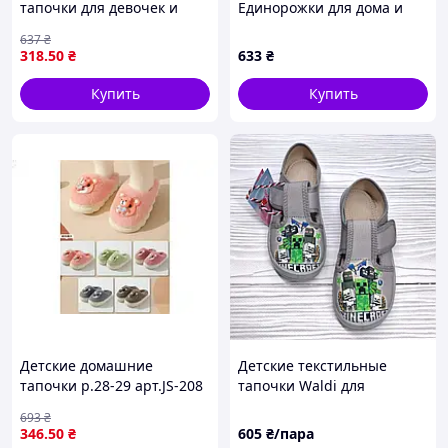
тапочки для девочек и
Единорожки для дома и
мальчиков арт.829 удобная
фото, 1480P88P2
637
₴
обувь для дома
318
.50
₴
633
₴
Купить
Купить
Детские домашние
Детские текстильные
тапочки р.28-29 арт.JS-208
тапочки Waldi для
для комфортного ношения
мальчика р.24 15 см серые
693
₴
и отдыха дома
346
.50
₴
605
₴/пара