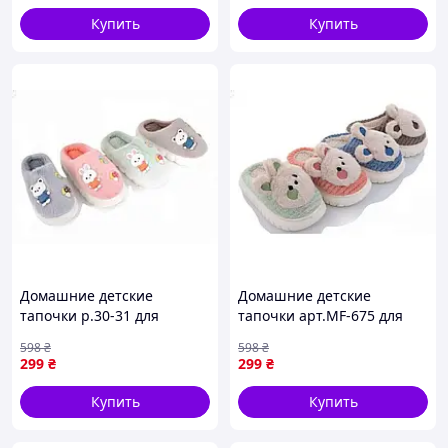
Купить
Купить
Домашние детские
Домашние детские
тапочки р.30-31 для
тапочки арт.MF-675 для
комфортного ношения в
комфортного ношения в
598
₴
598
₴
помещении арт.829
помещении размер 30-31
299
₴
299
₴
Купить
Купить