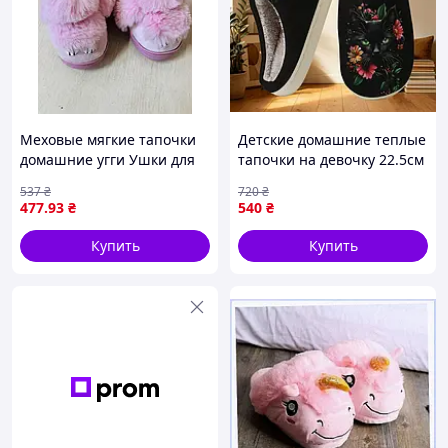
Меховые мягкие тапочки
Детские домашние теплые
домашние угги Ушки для
тапочки на девочку 22.5см
девочки разные цвета
черный кот
537
₴
720
₴
размер 32 33 34 35
477
.93
₴
540
₴
Купить
Купить