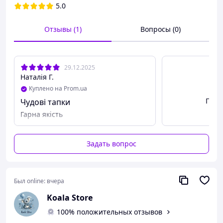
34 - 35
22.5 см
5.0
36 - 37
23.5 см
Отзывы (1)
Вопросы (0)
29.12.2025
Наталія Г.
Куплено на Prom.ua
Посм
Чудові тапки
Гарна якість
Задать вопрос
Был online:
вчера
Koala Store
100% положительных отзывов