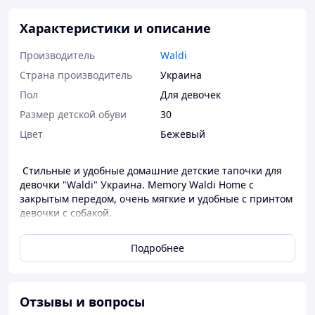
Характеристики и описание
Производитель
Waldi
Страна производитель
Украина
Пол
Для девочек
Размер детской обуви
30
Цвет
Бежевый
Стильные и удобные домашние детские тапочки для
девочки "Waldi" Украина. Memory Waldi Home с
закрытым передом, очень мягкие и удобные с принтом
девочки с собакой.
Размерная сетка
Подробнее
Размер
Длина стельки
30 - 31
19.5 см
32 - 33
21 см
Отзывы и вопросы