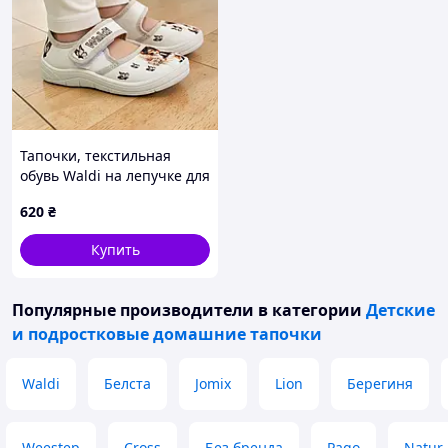
Тапочки, текстильная
обувь Waldi на лепучке для
девочки гибкие стелька
620
₴
кожаная с супинатором
Размеры: 24-30
Купить
Популярные производители
в категории
Детские
и подростковые домашние тапочки
Waldi
Белста
Jomix
Lion
Берегиня
Weestep
Cross
Без бренда
Pago
Natur