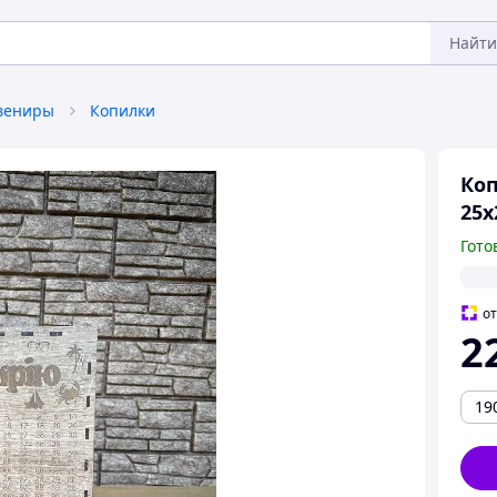
Найти
увениры
Копилки
Коп
25х
Гото
о
2
19