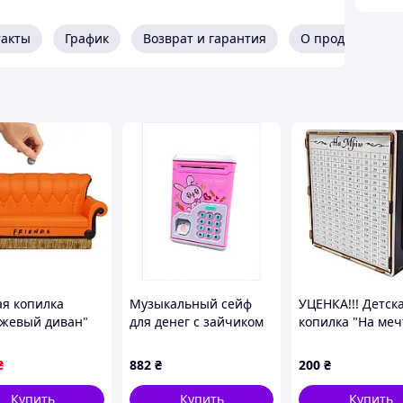
такты
График
Возврат и гарантия
О продавце
ая копилка
Музыкальный сейф
УЦЕНКА!!! Детск
жевый диван"
для денег с зайчиком
копилка "На меч
ram 47241
и отпечатком
Сувенир-декор 3
 "Друзья"
7HC1E43288
б-UC 365 дней, 
₴
882
₴
200
₴
белая с окошком
Купить
Купить
Купить