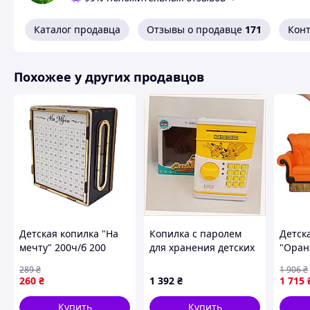
Каталог продавца
Отзывы о продавце
171
Кон
Похожее у других продавцов
Детская копилка "На
Копилка с паролем
Детск
мечту" 200ч/б 200
для хранения детских
"Оран
дней, черно-белая с
сокровищ, 71P7631M8
Monog
289
₴
1 906
₴
окошком
серии
260
₴
1 392
₴
1 715
Купить
Купить