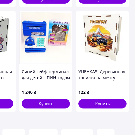
вянная
Синий сейф-терминал
УЦЕНКА!!! Деревянная
а с
для детей с ПИН-кодом
копилка на мечту
co
и звуком, 6P0C110C74
"Джип" Vladico 3240-
на
21-004-UC 17х15х9 см,
1 246
₴
122
₴
200 дней КликМаркет
ng-
Купить
Купить
-