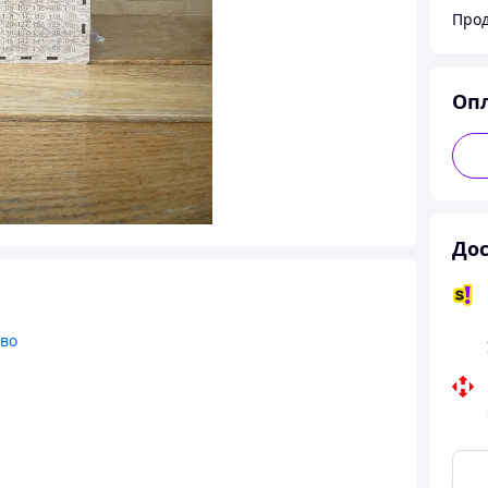
Прод
Оп
Дос
тво