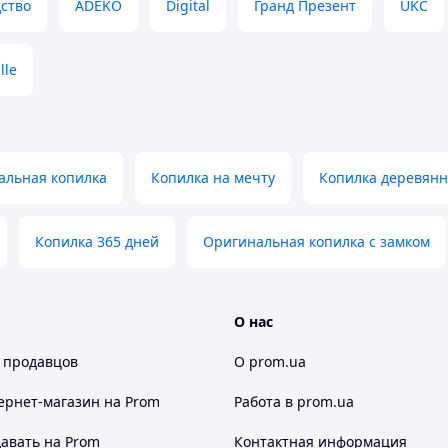
ство
ADEKO
Digital
Гранд Презент
UKC
lle
альная копилка
Копилка на мечту
Копилка деревянн
Копилка 365 дней
Оригинальная копилка с замком
О нас
 продавцов
О prom.ua
ернет-магазин
на Prom
Работа в prom.ua
авать на Prom
Контактная информация