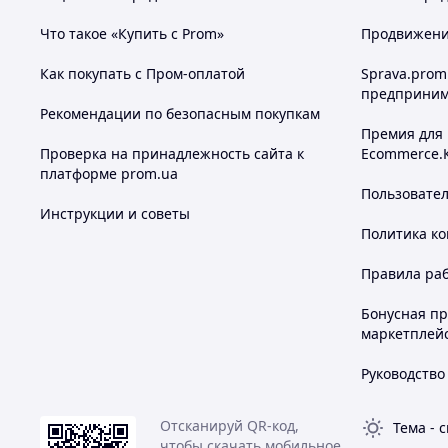
Что такое «Купить с Prom»
Продвижение
Как покупать с Пром-оплатой
Sprava.prom
предприним
Рекомендации по безопасным покупкам
Премия для
Проверка на принадлежность сайта к
Ecommerce.
платформе prom.ua
Пользовате
Инструкции и советы
Политика к
Правила ра
Бонусная п
маркетплей
Руководство
Отсканируй QR-код,
Тема
-
с
чтобы скачать мобильное