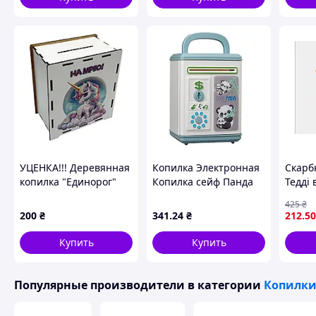
УЦЕНКА!!! Деревянная
Копилка Электронная
Скарб
копилка "Единорог"
Копилка сейф Панда
Тедді 
Vladico 3240-21-007-UC
6887A2 (60)
дітей 
425
₴
на мечту 200 дней
накоп
200
₴
341
.24
₴
212
.50
13 см
Купить
Купить
Популярные производители
в категории
Копилк