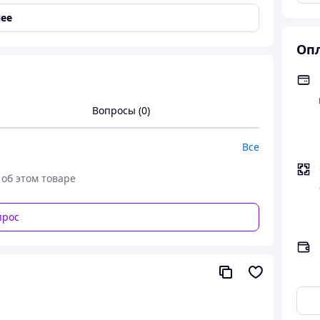
ее
Опл
ни немного каждый день! 💫
средства в течение года, чтобы воплотить
гую мечту.
Вопросы (0)
пюр и монет
Все
тивирует каждый день
 об этом товаре
ой экономии
себе
прос
ечна и эстетична
 приближает тебя к цели!