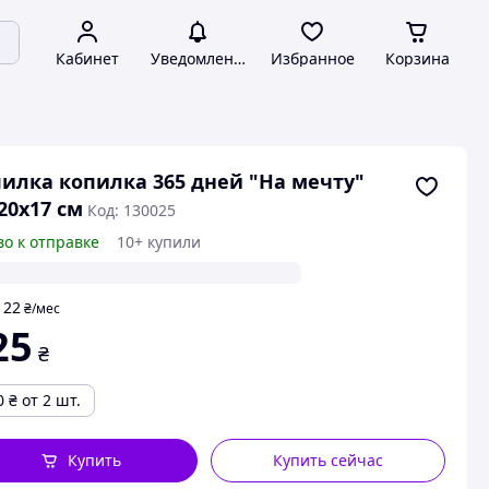
Кабинет
Уведомления
Избранное
Корзина
илка копилка 365 дней "На мечту"
20х17 см
Код: 130025
во к отправке
10+ купили
22
т
₴
/мес
25
₴
0
₴
от 2 шт.
Купить
Купить сейчас