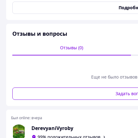
:
Подробн
🌟 Копилка-сокровища
«На мечту» 365 дней
🌟
Хочешь осуществить свою мечту? Начни с малого - сохра
Отзывы и вопросы
Эта стильная и вместительная копилка поможет накопить 
задуманное - путешествие, покупку, учебу или любую дру
Отзывы (0)
🪙
Особенности:
📏 Размер:
25 × 20 × 17 см
— достаточно места для ку
💭 Вдохновленный дизайн с надписью
«На мечту»
мо
Еще не было отзывов
📅 Рассчитана на
365 дней
- идеальна для ежедневн
🎁 Хорошая идея для подарка друзьям, близким или 
Задать во
🌿 Изготовлена из качественных материалов, долгов
💖 Начни путь к своей мечте уже сегодня – каждая гривня
Был online:
вчера
Похожие товары по характеристикам
DerevyaniVyroby
99% положительных отзывов