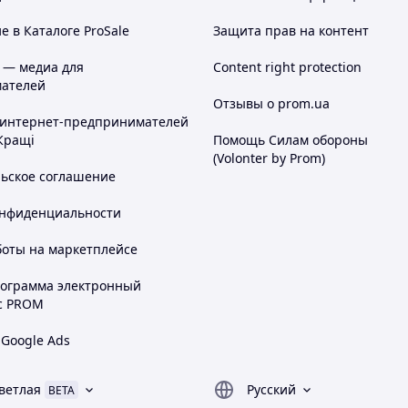
 в Каталоге ProSale
Защита прав на контент
 — медиа для
Content right protection
ателей
Отзывы о prom.ua
 интернет-предпринимателей
Кращі
Помощь Силам обороны
(Volonter by Prom)
льское соглашение
онфиденциальности
боты на маркетплейсе
рограмма электронный
с PROM
 Google Ads
ветлая
Русский
BETA