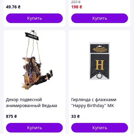
297
₴
49
.76
₴
198
₴
Купить
Купить
Декор подвесной
Гирлянда с флажками
анимированный Ведьма
"Happy Birthday" MK
на качелях в коричневом
5955(Black) черный
875
₴
33
₴
40*25*15см
Купить
Купить