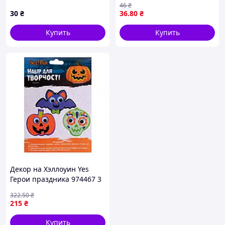
46
₴
30
₴
36
.80
₴
Купить
Купить
Декор на Хэллоуин Yes
Герои праздника 974467 3
шт высокое качество
322
.50
₴
215
₴
Купить