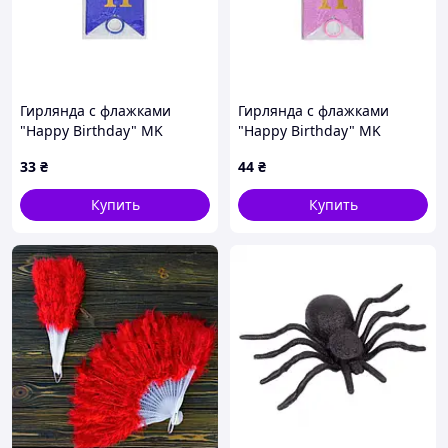
Гирлянда с флажками
Гирлянда с флажками
"Happy Birthday" MK
"Happy Birthday" MK
5955(Blue) синий
5955(Pink) розовый
33
₴
44
₴
Купить
Купить