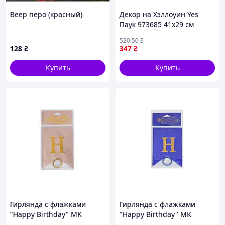
Веер перо (красный)
Декор на Хэллоуин Yes
Паук 973685 41х29 см
черный хорошее качество
520
.50
₴
128
₴
347
₴
Купить
Купить
Гирлянда с флажками
Гирлянда с флажками
"Happy Birthday" MK
"Happy Birthday" MK
5955(Biege) бежевый
5955(Blue) синяя