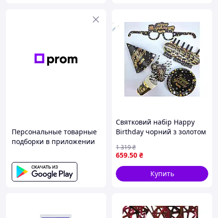
Святковий набір Happy
Персональные товарные
Birthday чорний з золотом
подборки в приложении
36 предметів для
1 319
₴
святкування дня
659
.50
₴
народження
Купить