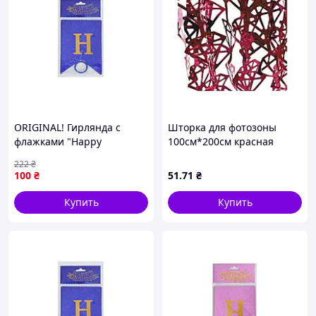
ORIGINAL! Гирлянда с
Шторка для фотозоны
флажками "Happy
100см*200см красная
Birthday" MK 5955(Blue)
M48276 ТМ STENSON
222
₴
синий - Качество!
100
₴
51
.71
₴
Гарантия!
MegaTorg.com.ua
Купить
Купить