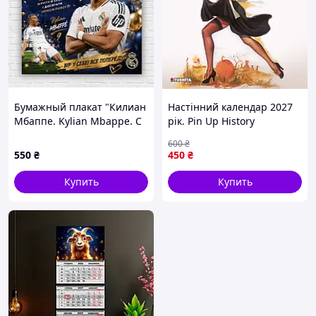
Бумажный плакат "Килиан
Настінний календар 2027
Мбаппе. Kylian Mbappe. С
рік. Pin Up History
днем ​​рождения", 100х100
600
₴
см
550
₴
450
₴
Купить
Купить