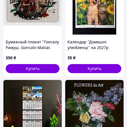
Бумажный плакат "Гонсалу
Календар "Домашні
Рамуш. Gonсalo Matias
улюбленці" на 2027р
Ramos", 120х75 см
(перекидний)
350
₴
35
₴
Купить
Купить