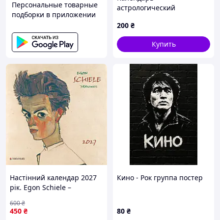
Персональные товарные
астрологический
подборки в приложении
Осипенко на 2027 год
200
₴
Купить
Настінний календар 2027
Кино - Рок группа постер
рік. Egon Schiele –
Drawings
600
₴
450
₴
80
₴