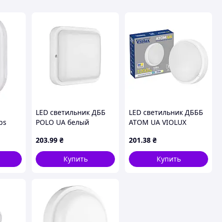
LED светильник ДББ
LED светильник ДБББ
ps
POLO UA белый
ATOM UA VIOLUX
тчиком
VIOLUX 12W 5000K IP54
белый 12W 5000K IP54
203
.99
₴
201
.38
₴
m IP65
й
Купить
Купить