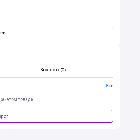
ее
Вопросы (0)
Все
 движения
 об этом товаре
прос
о и эффективного Світильника IP65 під лампу E27
т Videx сочетает в себе современный дизайн и