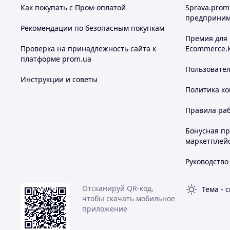
Как покупать с Пром-оплатой
Sprava.prom
предприним
Рекомендации по безопасным покупкам
Премия для
Проверка на принадлежность сайта к
Ecommerce.
платформе prom.ua
Пользовате
Инструкции и советы
Политика к
Правила ра
Бонусная п
маркетплей
Руководство
Отсканируй QR-код,
Тема
-
с
чтобы скачать мобильное
приложение