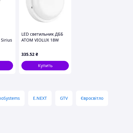
LED светильник ДББ
irius
ATOM VIOLUX 18W
3 * 77
5000K IP54
335
.52
₴
Купить
noSystems
E.NEXT
GTV
Євросвітло