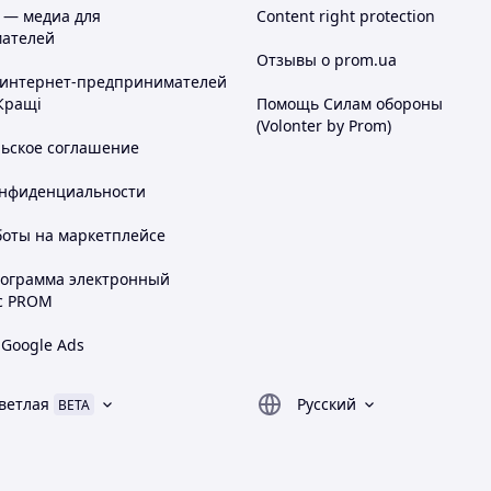
 — медиа для
Content right protection
ателей
Отзывы о prom.ua
 интернет-предпринимателей
Кращі
Помощь Силам обороны
(Volonter by Prom)
льское соглашение
онфиденциальности
боты на маркетплейсе
рограмма электронный
с PROM
 Google Ads
ветлая
Русский
BETA