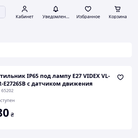
Кабинет
Уведомления
Избранное
Корзина
тильник IP65 под лампу E27 VIDEX VL-
-E2726SB с датчиком движения
 65202
ступен
80
₴