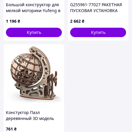
Большой конструктор для
G255961-77027 РАКЕТНАЯ
мелкой моторики Yufeng в
ПУСКОВАЯ УСТАНОВКА
чемодане, 8679H51C9
АТ-4 КОНСТРУКТОР (1748
1 196
₴
2 662
₴
ШТ. ДЕТАЛЕЙ)
Купить
Купить
Констуктор Пазл
деревянный 3D модель
Объемный Глобус 10203
761
₴