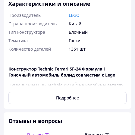
Характеристики и описание
Производитель
LEGO
Страна производитель
Китай
Тип конструктора
Блочный
Тематика
Гонки
Количество деталей
1361 шт
Конструктор Technic Ferrari SF-24 Формула 1
Гоночный автомобиль болид совместим с Lego
ПРОИЗВОДИТЕЛЬ Technic КИТАЙ на коробке и деталях
нет надписи LEGO
Подробнее
Конструктор "Гоночный болид Ferrari SF-24" из
серии Technic
— идеальный выбор для настоящих
фанатов Формулы-1, скорости и инженерного искусства
Ferrari. Этот набор позволяет собрать точную копию
Отзывы и вопросы
современного болида Ferrari SF-24 в легендарном алый
цвете со всеми характерными деталями – от
Отзывы (0)
Вопросы (0)