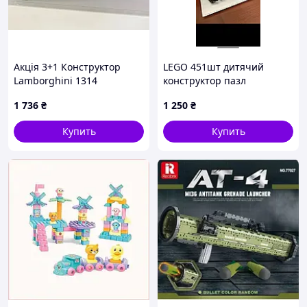
Акція 3+1 Конструктор
LEGO 451шт дитячий
Lamborghini 1314
конструктор пазл
запчастин Lego Топ в
головоломка
1 736
₴
1 250
₴
коробці
Купить
Купить