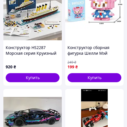
Конструктор HS2287
Конструктор сборная
Морская серия Круизный
фигурка Шелли Мэй
лайнер (2060 деталей)
Очаровательная модель
249
₴
из блоков в стиле лего 191
920
₴
199
₴
деталь JGGW_199
Купить
Купить