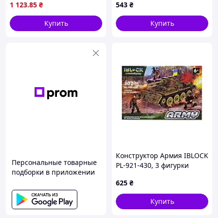
10622
1 123
.85
₴
543
₴
Купить
Купить
Конструктор Армия IBLOCK
Персональные товарные
PL-921-430, 3 фигурки
подборки в приложении
военных Вид 3
625
₴
Купить