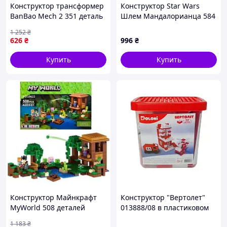
Конструктор трансформер
Конструктор Star Wars
BanBao Mech 2 351 деталь
Шлем Мандалорианца 584
для детей от 5 лет с
детали
1 252
₴
возможностью сборки
626
₴
996
₴
робота машины самолета
Купить
Купить
Конструктор Майнкрафт
Конструктор "Вертолет"
MyWorld 508 деталей
013888/08 в пластиковом
Хижина ведьмы Minecraft
боксе, 117 деталей
1 183
₴