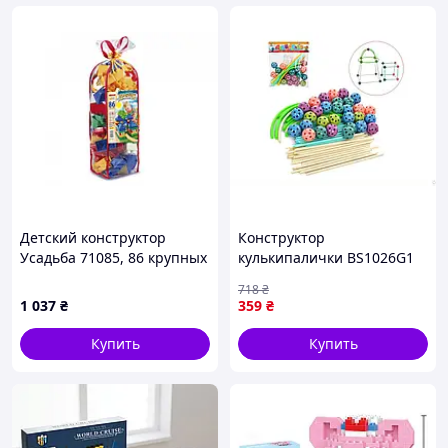
Детский конструктор
Конструктор
Усадьба 71085, 86 крупных
кулькипалички BS1026G1
деталей
ТМ METR для творчества и
718
₴
развития мелкой моторики
1 037
₴
359
₴
детей
Купить
Купить