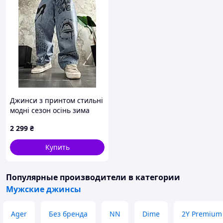
Джинси з принтом стильні
модні сезон осінь зима
2026 drapp
2 299
₴
Купить
Популярные производители
в категории
Мужские джинсы
Ager
Без бренда
NN
Dime
2Y Premium