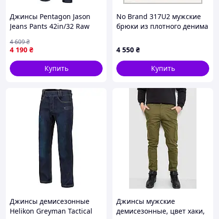
Джинсы Pentagon Jason
No Brand 317U2 мужские
Jeans Pants 42in/32 Raw
брюки из плотного денима
1939-VO
синие, 8X475993E
4 609
₴
4 190
₴
4 550
₴
Купить
Купить
Джинсы демисезонные
Джинсы мужские
Helikon Greyman Tactical
демисезонные, цвет хаки,