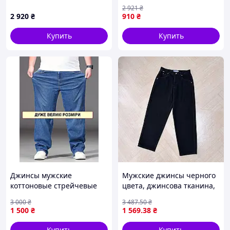
Jeans Slim Denim Mid, Navy
243R8083
2 921
₴
Blue, W32/L32
2 920
₴
910
₴
Купить
Купить
Джинсы мужские
Мужские джинсы черного
коттоновые стрейчевые
цвета, джинсова тканина,
очень большого размера
джинсовые брюки для
3 000
₴
3 487
.50
₴
на высокий рост NN
повседневной носки, в
1 500
₴
1 569
.38
₴
размере XS, Турция
Купить
Купить