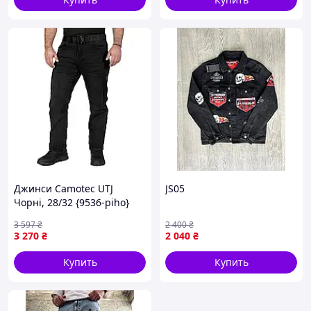
Джинси Camotec UTJ
JS05
Чорні, 28/32 {9536-piho}
3 597
₴
2 400
₴
3 270
₴
2 040
₴
Купить
Купить