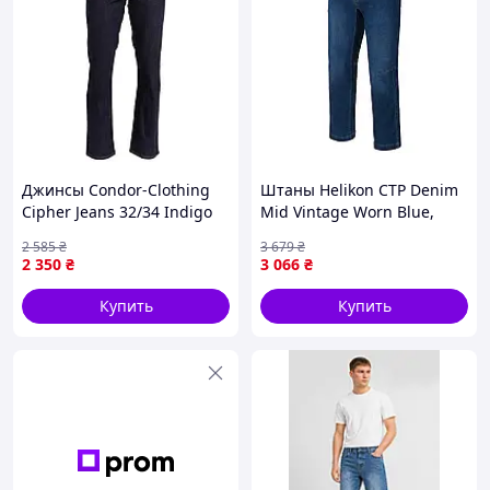
Джинсы Condor-Clothing
Штаны Helikon CTP Denim
Cipher Jeans 32/34 Indigo
Mid Vintage Worn Blue,
|neper-1432|
Navy Blue, W34/L32.
2 585
₴
3 679
₴
Тактические брюки. 69%
2 350
₴
3 066
₴
хлопок, 27% полиэстер, 3%
синтетический
Купить
Купить