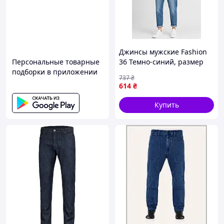
Джинсы мужские Fashion
Персональные товарные
36 Темно-синий, размер
подборки в приложении
36, талия 40см, бедра
737
₴
47см, посадка 29см
614
₴
Купить