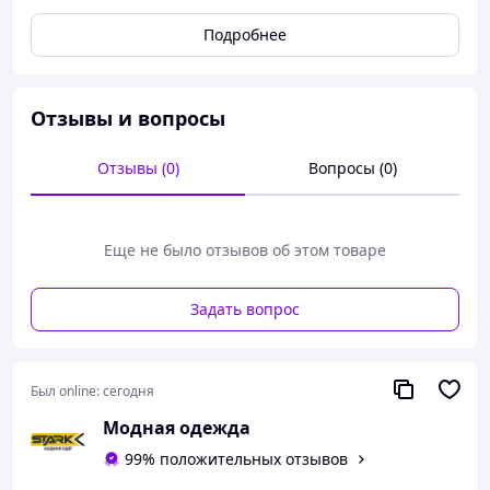
эластана
, который сохраняет форму и насыщенный
оттенок.
Подробнее
Фирменные логотипы
Stussy
на поясе и кармане
подчеркивают оригинальность бренда. Отлично
сочетаются с футболками, худи и куртками
повседневного стиля.
Отзывы и вопросы
✔ Страна-производитель: Турция
✔ Бренд: Stussy
Отзывы (0)
Вопросы (0)
✔ Модель: Мом (Mom Fit)
✔ Материал: 100% хлопок (плотный джинс без
эластана)
Еще не было отзывов об этом товаре
✔ Цвет: тёмно-серый фуме
✔ Посадка: средняя, свободная
✔ Стиль: базовый, повседневный, streetwear
Задать вопрос
✔ Дизайн: фирменные нашивки Stussy, без
потертостей
✔ Сезон: весна / лето / осень
Был online:
сегодня
Модная одежда
99% положительных отзывов