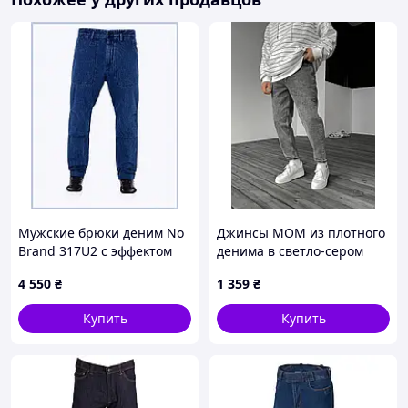
Мужские брюки деним No
Джинсы MOM из плотного
Brand 317U2 с эффектом
денима в светло-сером
Stone Wash, C847B5M994
цвете🔝Мужские базовые
4 550
₴
1 359
₴
джинсы деним
Купить
Купить