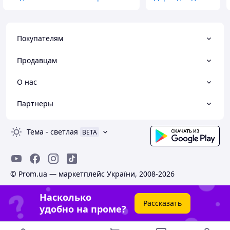
Покупателям
Продавцам
О нас
Партнеры
Тема
-
светлая
BETA
© Prom.ua — маркетплейс України, 2008-2026
Насколько
Рассказать
удобно на проме?