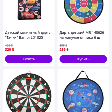
Детский магнитный дартс
Дартс детский MR 148626
"Тачки" Bambi LD1025
на липучке мячики 6 шт
двусторонний - оригинал
Денвер Дитячий дартс MR
492
₴
393
₴
148626 на липучці кульки 6
320
₴
289
₴
шт
Купить
Купить