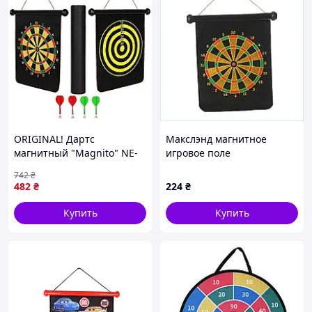
ORIGINAL! Дартс
Макслэнд магнитное
магнитный "Magnito" NE-
игровое поле
D-01 - Качество! Гарантия!
двухстороннее 28 см,
742
₴
MegaTorg.com.ua
648T924A3
482
₴
224
₴
Купить
Купить