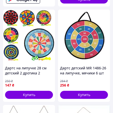
Дартс на липучке 28 см
Дартс детский MR 1486-26
детский 2 дротика 2
на липучке, мячики 6 шт
мячика Китай FK-14404
250
₴
284
₴
147
₴
256
₴
Купить
Купить