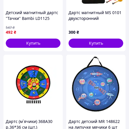
Детский магнитный дартс
Дартс магнитный MS 0101
"Тачки" Bambi LD1125
двухсторонний
двусторонний
547
₴
492
₴
300
₴
Купить
Купить
Дартс (м`ячики) 368А30
Дартс детский MR 148622
р.36*36 см (шт.)
на липучке мячики 6 шт