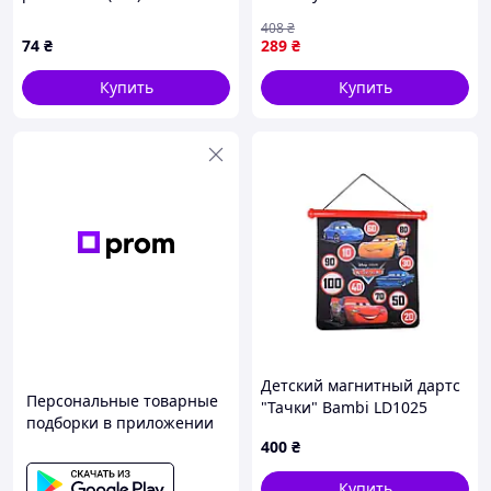
Shopy Дитячий дартс MR
408
₴
148622 на липучці кульки 6
74
₴
289
₴
шт
Купить
Купить
Детский магнитный дартс
Персональные товарные
"Тачки" Bambi LD1025
подборки в приложении
двусторонний
400
₴
Купить