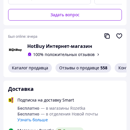
Автоматический подсчёт очков:
есть
Звуковые эффекты и автоотключение:
да
Задать вопрос
Размер:
43 × 51,5 см
Вес:
1,59 кг (2,5 кг с упаковкой)
Материал:
ABS-пластик
Был online:
вчера
Цвет:
чёрный
HotBuy Интернет-магазин
EAN (GTIN):
5900779958524
100% положительных отзывов
Код производителя:
00026307
Каталог продавца
Отзывы о продавце
558
Конт
Бренд:
TRIZAND
Комплект поставки:
Доставка
электронная мишень
6 дротиков (алюминиевые стержни)
Подписка на доставку Smart
24 запасных наконечника
Бесплатно
— в магазины Rozetka
Бесплатно
— в отделения Новой почты
адаптер питания
Узнать больше
руководство пользователя