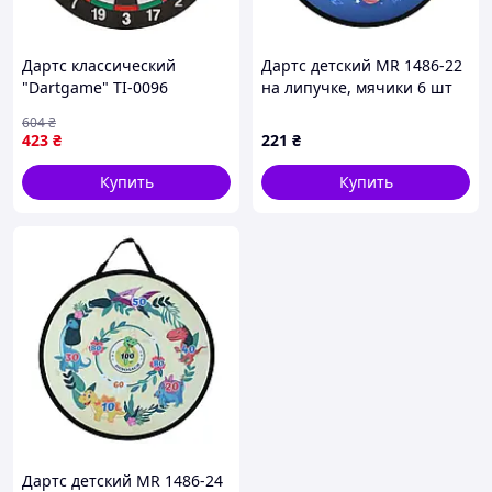
Дартс классический
Дартс детский MR 1486-22
"Dartgame" TI-0096
на липучке, мячики 6 шт
диаметр 36 см
Vmarket
604
₴
423
₴
221
₴
Купить
Купить
Дартс детский MR 1486-24