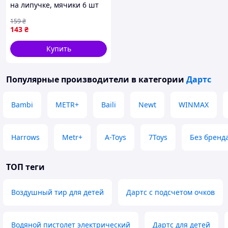
на липучке, мячики 6 шт
159
₴
143
₴
Купить
Популярные производители
в категории
Дартс
Bambi
METR+
Baili
Newt
WINMAX
Harrows
Metr+
A-Toys
7Toys
Без бренд
ТОП теги
Воздушный тир для детей
Дартс с подсчетом очков
Водяной пистолет электрический
Дартс для детей