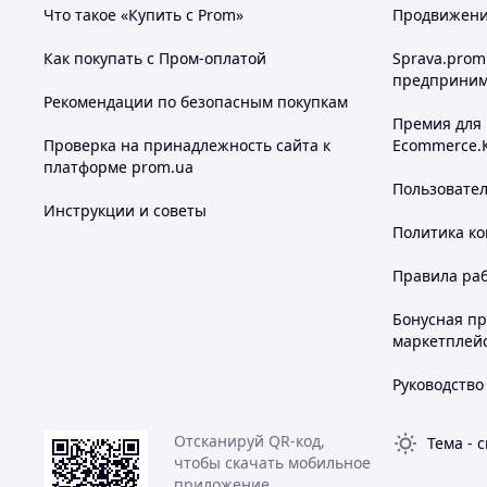
Что такое «Купить с Prom»
Продвижение
Как покупать с Пром-оплатой
Sprava.prom
предприним
Рекомендации по безопасным покупкам
Премия для
Проверка на принадлежность сайта к
Ecommerce.
платформе prom.ua
Пользовате
Инструкции и советы
Политика к
Правила ра
Бонусная п
маркетплей
Руководство
Отсканируй QR-код,
Тема
-
с
чтобы скачать мобильное
приложение