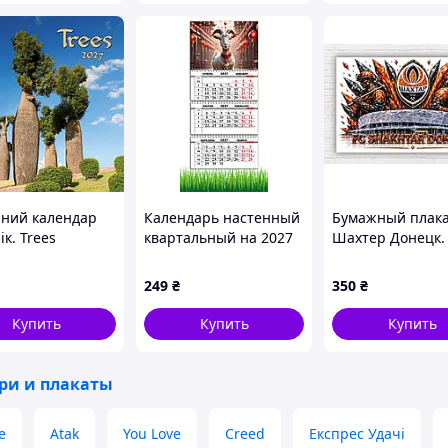
нний календар
Календарь настенный
Бумажный плака
ік. Trees
квартальный на 2027
Шахтер Донецк.
год на три пружины,
Shakhtar Donets
Apriori, год Козы,
120х75см
249
₴
350
₴
символ года Коза,
29,7х61см , 91 вид
Купить
Купить
Купить
ри и плакаты
e
Atak
You Love
Creed
Експрес Удачі