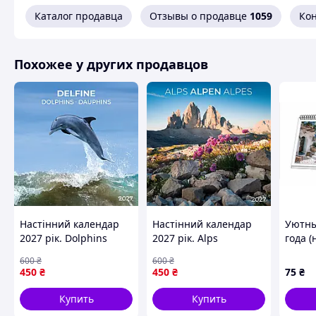
Каталог продавца
Отзывы о продавце
1059
Ко
Похожее у других продавцов
Настінний календар
Настінний календар
Уютны
2027 рік. Dolphins
2027 рік. Alps
года 
кален
600
₴
600
₴
450
₴
450
₴
75
₴
Купить
Купить