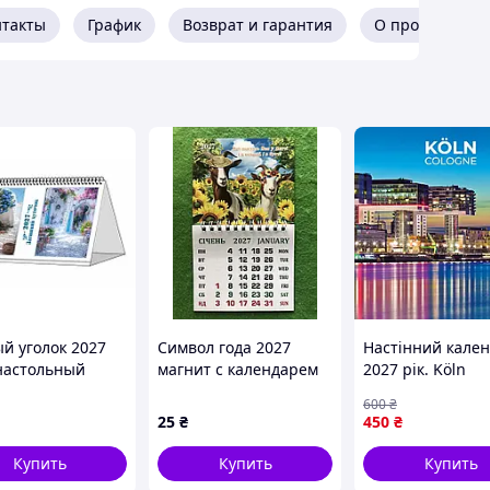
нтакты
График
Возврат и гарантия
О продавце
й уголок 2027
Символ года 2027
Настінний кале
(настольный
магнит с календарем
2027 рік. Köln
дарь)
600
₴
25
₴
450
₴
Купить
Купить
Купить