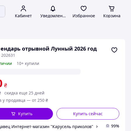
Кабинет
Уведомления
Избранное
Корзина
ендарь отрывной Лунный 2026 год
 202631
личии
10+ купили
0
₴
₴
скидка еще 25 дней
з у продавца — от 250 ₴
Купить
Купить сейчас
99%
авец Интернет-магазин "Карусель приколов"