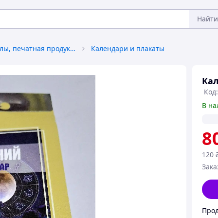
Найти
Книги, журналы, печатная продукция
Календари и плакаты
Кал
Код:
В на
8
120
Зака
Прод