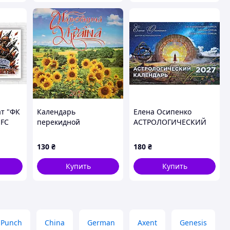
т "ФК
Календарь
Елена Осипенко
 FC
перекидной
АСТРОЛОГИЧЕСКИЙ
k"
Живописная Украина
КАЛЕНДАРЬ 2027 для
на 2027 год
Украины
130
₴
180
₴
подарочный
Купить
Купить
Punch
China
German
Axent
Genesis