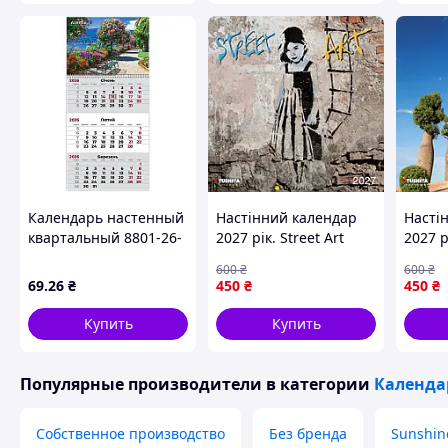
Календарь настенный
Настінний календар
Насті
квартальный 8801-26-
2027 рік. Street Art
2027 р
5-A, 2026 г.,1 пр.
600
₴
600
₴
Gardens 2
69
.26
₴
450
₴
450
₴
Купить
Купить
Популярные производители
в категории
Календа
Собственное производство
Без бренда
Sunshin