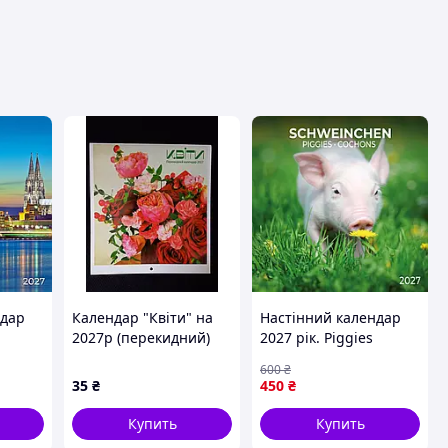
ндар
Календар "Квіти" на
Настінний календар
2027р (перекидний)
2027 рік. Piggies
600
₴
35
₴
450
₴
Купить
Купить