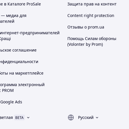
 в Каталоге ProSale
Защита прав на контент
 — медиа для
Content right protection
ателей
Отзывы о prom.ua
 интернет-предпринимателей
Кращі
Помощь Силам обороны
(Volonter by Prom)
льское соглашение
онфиденциальности
боты на маркетплейсе
рограмма электронный
с PROM
 Google Ads
ветлая
Русский
BETA