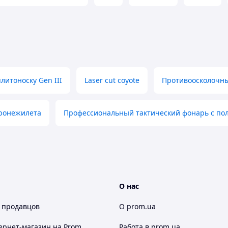
литоноску Gen III
Laser cut coyote
Противоосколочны
бронежилета
Профессиональный тактический фонарь с по
О нас
 продавцов
О prom.ua
ернет-магазин
на Prom
Работа в prom.ua