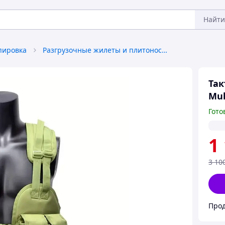
Найти
пировка
Разгрузочные жилеты и плитоноски без плит
Так
Mul
Гото
1
3 10
Прод