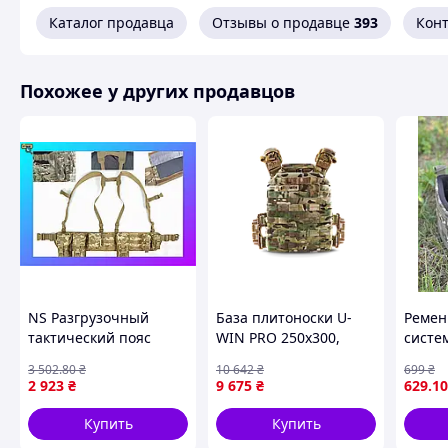
Тип:
спортивный / туристический жилет
Каталог продавца
Отзывы о продавце
393
Кон
Похожее у других продавцов
NS Разгрузочный
База плитоноски U-
Ремен
тактический пояс
WIN PRO 250х300,
систем
Mega Fit (РПС) с
MultiCam {6741-piho}
(пиксе
3 502
.80
₴
10 642
₴
699
₴
комплектом итогов (5
2 923
₴
9 675
₴
629
.10
шт) Palianytsia
Advanced пиксел
Купить
Купить
Nes22/Q