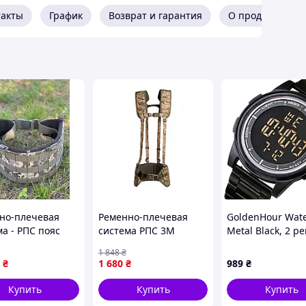
такты
График
Возврат и гарантия
О продавце
но-плечевая
Ременно-плечевая
GoldenHour Wat
а - РПС пояс
система РПС 3М
Metal Black, 2 ре
ль)
(пиксель ВСУ),
1 848
₴
Пиксель, L/XL 4293-DS
₴
1 680
₴
989
₴
Купить
Купить
Купить