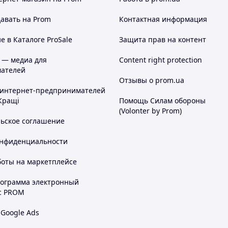
авать на Prom
Контактная информация
 в Каталоге ProSale
Защита прав на контент
 — медиа для
Content right protection
ателей
Отзывы о prom.ua
 интернет-предпринимателей
Кращі
Помощь Силам обороны
(Volonter by Prom)
льское соглашение
онфиденциальности
боты на маркетплейсе
рограмма электронный
с PROM
 Google Ads