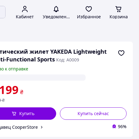
Кабинет
Уведомления
Избранное
Корзина
тический жилет YAKEDA Lightweight
ti-Functional Sports
Код: A0009
во к отправке
 199
₴
0
₴
Купить
Купить сейчас
96%
авец CooperStore