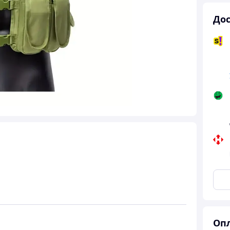
Дос
Опл