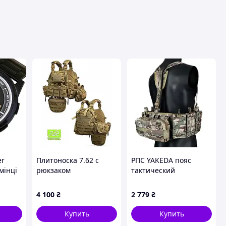
er
Плитоноска 7.62 с
РПС YAKEDA пояс
мінці
рюкзаком
тактический
пиксельТР6022
мультикам, хаки с
подсумками под
4 100
₴
2 779
₴
магазин
Купить
Купить