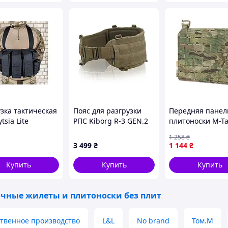
узка тактическая
Пояс для разгрузки
Передняя панел
tsia Lite
РПС Kiborg R-3 GEN.2
плитоноски M-T
рузочный жилет)
Койот - S
Cuirass QRS Mul
1 258
₴
я
MOLLE Cordura 
3 499
₴
1 144
₴
тактическая |ne
1019|
Купить
Купить
Купить
очные жилеты и плитоноски без плит
твенное производство
L&L
No brand
Том.М