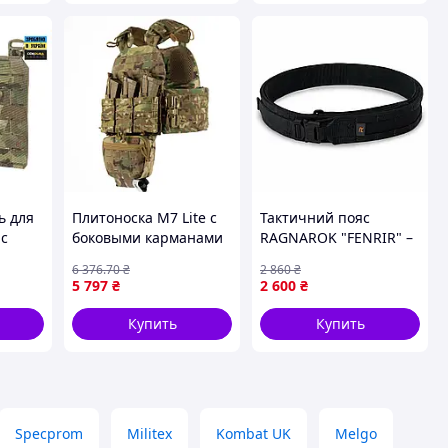
ь для
Плитоноска М7 Lite с
Тактичний пояс
ac
боковыми карманами
RAGNAROK "FENRIR" –
ticam
15х30 +4 подсумка
IRR CORDURA®
6 376
.70
₴
2 860
₴
500D
Чорний L FENR-TD
5 797
₴
2 600
₴
per-
Купить
Купить
Specprom
Militex
Kombat UK
Melgo