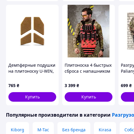
Демпферные подушки
Плитоноска 4 быстрых
Разгр
на плитоноску U-WIN,
сброса с напашником
Paliany
Coyote
NETFLIX RUN ПП4637
(разг
черна
765
₴
3 399
₴
699
₴
Купить
Купить
Популярные производители
в категории
Разгруз
Kiborg
M-Tac
Без бренда
Kirasa
Собс