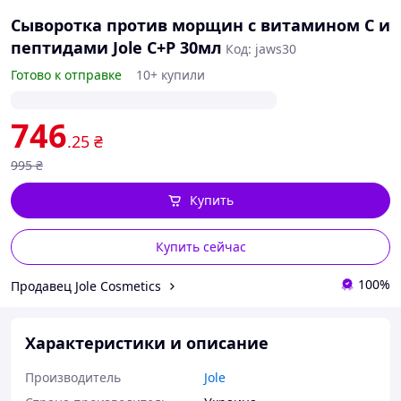
Сыворотка против морщин с витамином C и
Область
пептидами Jole C+P 30мл
Код: jaws30
применени
Готово к отправке
10+ купили
746
.25
₴
995
₴
Купить
Купить сейчас
100%
Продавец Jole Cosmetics
Характеристики и описание
Производитель
Jole