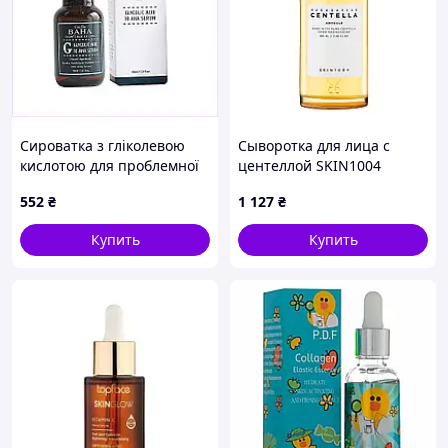
Сироватка з гліколевою
Сыворотка для лица с
кислотою для проблемної
центеллой SKIN1004
шкіри Glycolic Acid 10 AHA
Madagascar Centella
552
₴
1 127
₴
Serum Cos De Baha 30 мл
Ampoule 100 мл D12-2026
8153T44AM1
Купить
Купить