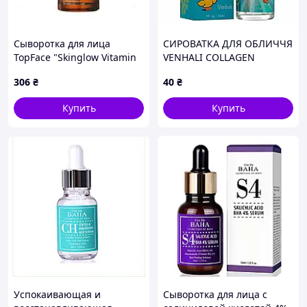
Сыворотка для лица
СИРОВАТКА ДЛЯ ОБЛИЧЧЯ
TopFace "Skinglow Vitamin
VENHALI COLLAGEN
C", 30 мл
ELASTIC ESSENCE 30мл
306
₴
40
₴
Купить
Купить
Успокаивающая и
Сыворотка для лица с