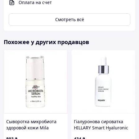
Оплата на счет
Смотреть всё
Похожее у других продавцов
Сыворотка микробиота
Гіалуронова сироватка
здоровой кожи Mila
HILLARY Smart Hyaluronic
Microbiota Serum perfect
30 мл, A8153P130C
803
₴
434
₴