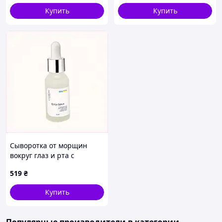
Купить
Купить
Сыворотка от морщин
вокруг глаз и рта с
эффектом уплотнения
519
₴
8B1BM54467
Купить