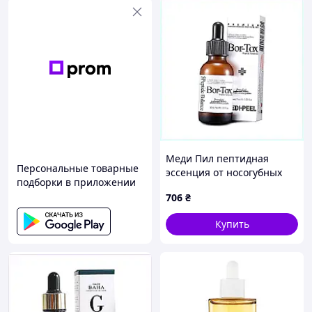
Меди Пил пептидная
Персональные товарные
эссенция от носогубных
подборки в приложении
складок C821369P3
706
₴
Купить