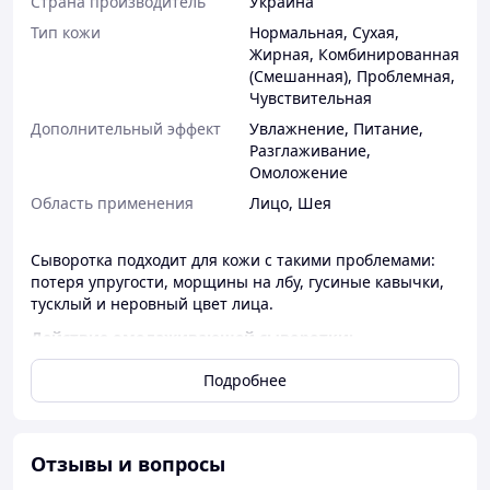
Страна производитель
Украина
Тип кожи
Нормальная
,
Сухая
,
Жирная
,
Комбинированная
(Смешанная)
,
Проблемная
,
Чувствительная
Дополнительный эффект
Увлажнение
,
Питание
,
Разглаживание
,
Омоложение
Область применения
Лицо
,
Шея
Сыворотка подходит для кожи с такими проблемами:
потеря упругости, морщины на лбу, гусиные кавычки,
тусклый и неровный цвет лица.
Действие омолаживающей сыворотки:
оказывает омолаживающее действие на кожу;
Подробнее
стимулирует естественную выработку
коллагена;
восстанавливает элементы межклеточного
матрикса;
Отзывы и вопросы
увеличивает упругость и эластичность;