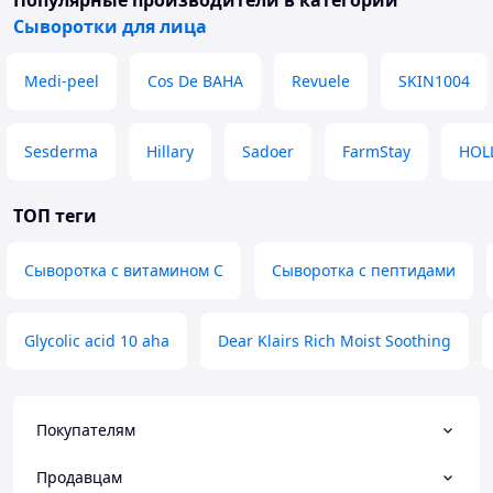
Популярные производители
в категории
Сыворотки для лица
Medi-peel
Cos De BAHA
Revuele
SKIN1004
Sesderma
Hillary
Sadoer
FarmStay
HOL
ТОП теги
Сыворотка с витамином С
Сыворотка с пептидами
Glycolic acid 10 aha
Dear Klairs Rich Moist Soothing
Покупателям
Продавцам