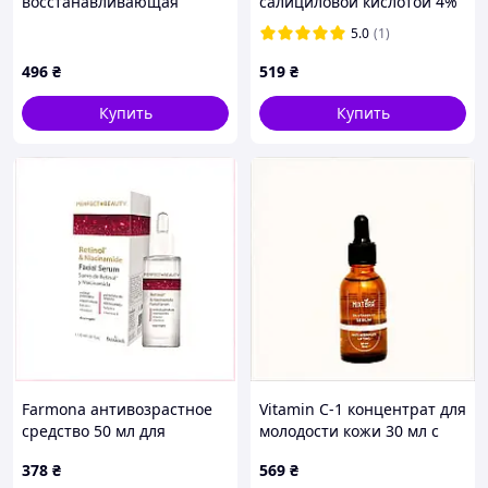
восстанавливающая
салициловой кислотой 4%
сыворотка на основе
Cos De BAHA S4 Salicylic
5.0
(1)
гиалуроновой кислоты
Acid BHA Serum 4% 30мл
Centella Asiatica Recove,
496
₴
519
₴
P8154539B
Купить
Купить
Farmona антивозрастное
Vitamin C-1 концентрат для
средство 50 мл для
молодости кожи 30 мл с
сияющей кожи,
пипеткой, B8C776252P
378
₴
569
₴
HE815333H5