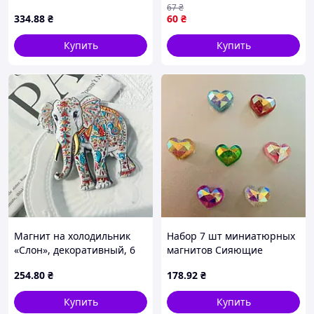
67
₴
334
.88
₴
60
₴
Купить
Купить
Магнит на холодильник
Набор 7 шт миниатюрных
«Слон», декоративный, 6
магнитов Сияющие
см
сердечки (22995)
254
.80
₴
178
.92
₴
Купить
Купить