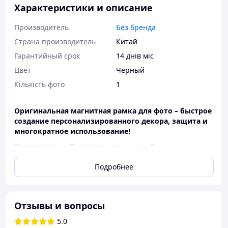
Характеристики и описание
Производитель
Без бренда
Страна производитель
Китай
Гарантийный срок
14 днів міс
Цвет
Черный
Кількість фото
1
Оригинальная магнитная рамка для фото – быстрое
создание персонализированного декора, защита и
многократное использование!
Превратите свой холодильник или любую
металлическую поверхность в галерею воспоминаний
Подробнее
с помощью этой магнитной фоторамки! Это идеальное
решение для демонстрации ваших любимых цифровых
фотографий формата 10x15 см. Это не просто рамка для
фотографии, а интересный и функциональный
Отзывы и вопросы
магнитный карман, создающий персонализированный
декор.
5.0