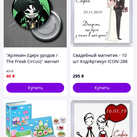
"Арлекин (Цирк уродов /
Свадебный магнитик - 10
The Freak Circus)" магнит
шт Код/Артикул ICON-288
круглый Ø44 мм
45
₴
40
₴
295
₴
Купить
Купить