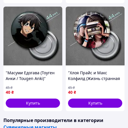
"Масуми Едогава (Тоуген
"Хлоя Прайс и Макс
Анки / Tougen Anki)"
Колфилд (Жизнь странная
магнит круглый Ø44 мм
/ Life is Strange)" магнит
45
₴
45
₴
круглый Ø44 мм
40
₴
40
₴
Купить
Купить
Популярные производители
в категории
Сувенирные магниты