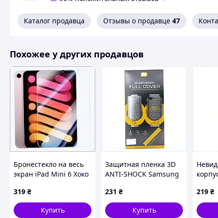
Каталог продавца
Отзывы о продавце
47
Конт
Похожее у других продавцов
Бронестекло на весь
Защитная пленка 3D
Невид
экран iPad Mini 6 Хоко
ANTI-SHOCK Samsung
корпус
Г17, C605057C7X
S9 5219K41T4
от пот
319
₴
231
₴
219
₴
A71X6
Купить
Купить