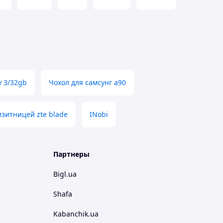
y 3/32gb
Чохол для самсунг а90
визитницей zte blade
INobi
Партнеры
Bigl.ua
Shafa
Kabanchik.ua