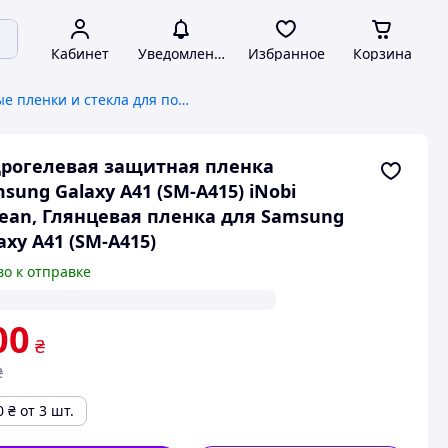
Кабинет
Уведомления
Избранное
Корзина
Защитные пленки и стекла для портативных устройств
рогелевая защитная пленка
sung Galaxy A41 (SM-A415) iNobi
ean, Глянцевая пленка для Samsung
axy A41 (SM-A415)
во к отправке
00
₴
₴
0
₴
от 3 шт.