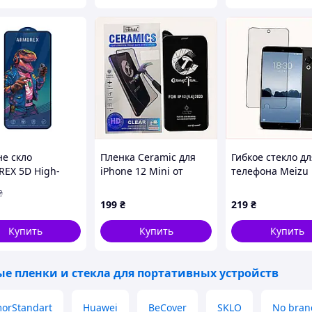
не скло
Пленка Ceramic для
Гибкое стекло дл
EX 5D High-
iPhone 12 Mini от
телефона Meizu 1
ntiDust for
отпечатков
матовое покрыт
₴
 13/13
C44X829B98
3E91M65E79
199
₴
219
₴
4/16e Чорний
013)
е для тех, кто хочет надежно защитить
Купить
Купить
Купить
остей. Эта
гидрогелевая пленка на Samsung
ейского материала
iNobi Korean
, который
самовосстанавливаться.
е пленки и стекла для портативных устройств
orStandart
Huawei
BeCover
SKLO
No bran