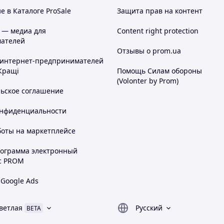
 в Каталоге ProSale
Защита прав на контент
 — медиа для
Content right protection
ателей
Отзывы о prom.ua
 интернет-предпринимателей
Кращі
Помощь Силам обороны
(Volonter by Prom)
льское соглашение
онфиденциальности
боты на маркетплейсе
рограмма электронный
с PROM
 Google Ads
ветлая
Русский
BETA