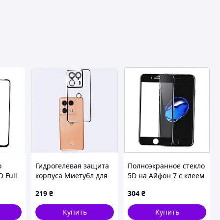
о
Гидрогелевая защита
Полноэкранное стекло
 Full
корпуса Миетубл для
5D на Айфон 7 с клеем
a
Моторола Мото Х50
42X415K5E5
219
₴
304
₴
ack,
Ультра от царапин,
M3E559985
Купить
Купить