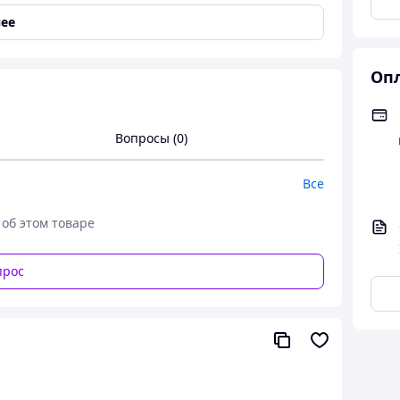
ее
Анти-отпечатки
Опл
Вопросы (0)
Все
-A415)
 об этом товаре
(SM-A415) iNobi Korean, Глянцевая пленка для
) на экран (Прозрачная)
прос