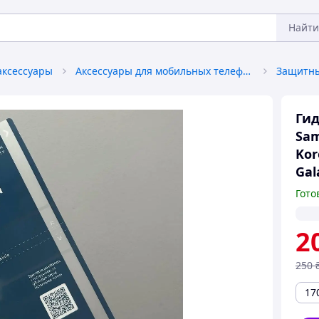
Найти
аксессуары
Аксессуары для мобильных телефонов
Гид
Sam
Kor
Gal
Гото
2
250
17