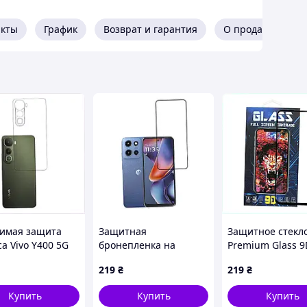
акты
График
Возврат и гарантия
О продавце
имая защита
Защитная
Защитное стекл
а Vivo Y400 5G
бронепленка на
Premium Glass 9D
ертостей,
дисплей Motorola Moto
Glue для Motorol
219
₴
219
₴
78E61
G 2025 глянцевая,
Moto G8 Power Bl
30PB00856B
4CM395013
Купить
Купить
Купить