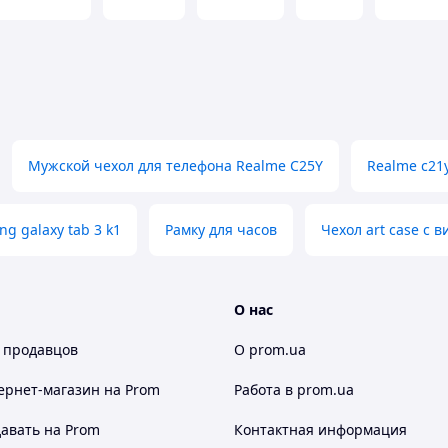
точно повторяет форму экрана и полностью
гии
Smart Hydrogel
мелкие царапины исчезают
щей, как у нового телефона.
 дисплея
и делает изображение максимально
обычного стекла, не увеличивает толщину
Мужской чехол для телефона Realme C25Y
Realme c21
bi Korean
защищает экран от отпечатков пальцев,
о поверхности, благодаря чему пленку легко
g galaxy tab 3 k1
Рамку для часов
Чехол art case с 
стается никаких следов или пятен.
 A41 (SM-A415)
, сочетающий премиальное
О нас
Korean
станет идеальным выбором.
 продавцов
О prom.ua
вид и отзывчивость экрана, обеспечив при этом
ернет-магазин
на Prom
Работа в prom.ua
авать на Prom
Контактная информация
кран всегда будет выглядеть как новый!