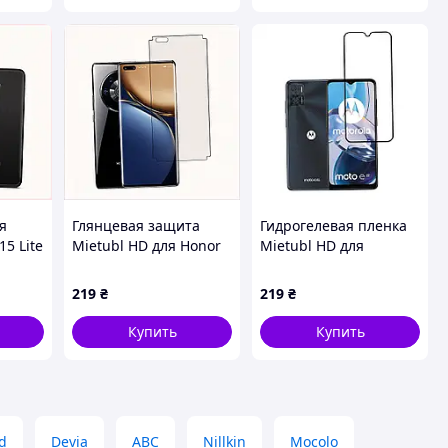
я
Глянцевая защита
Гидрогелевая пленка
5 Lite
Mietubl HD для Honor
Mietubl HD для
ие
Magic 3 Pro
Motorola Moto E22
прозрачная,
матовая, X331B633M0
219
₴
219
₴
5115B11T2
Купить
Купить
d
Devia
ABC
Nillkin
Mocolo