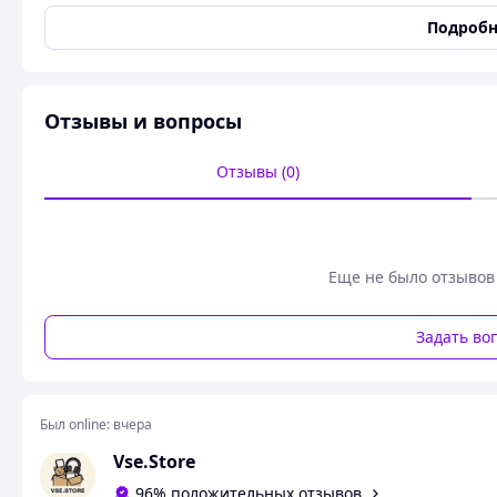
Материал
Гидрогель
Подробн
Модель телефона
Samsung Galaxy A41
Особенности
Олеофобное покрытие
,
Назначение
Для телефона
Отзывы и вопросы
Совместимость с
Samsung
Тип
Защитная пленка
Отзывы (0)
Пользовательские характеристики
Модели телефона
Samsung Galaxy A41 (SM
Еще не было отзывов
Гидрогелевая защитная пленка Samsung Galaxy A41 
Samsung Galaxy A41 (SM-A415
Задать во
Был online:
вчера
Vse.Store
96% положительных отзывов