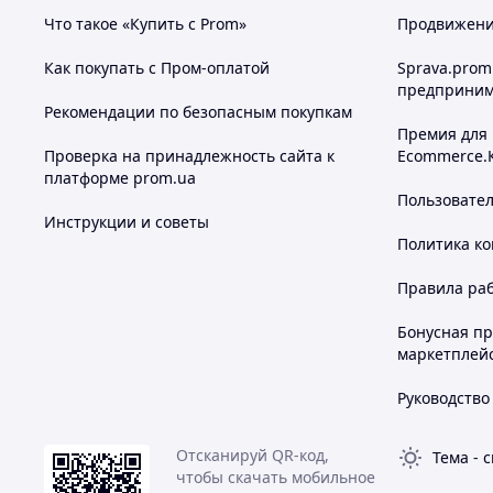
Что такое «Купить с Prom»
Продвижение
Похожие товары по характеристикам
Как покупать с Пром-оплатой
Sprava.prom
предприним
Рекомендации по безопасным покупкам
Премия для
Проверка на принадлежность сайта к
Ecommerce.
платформе prom.ua
Пользовате
Инструкции и советы
Политика к
Правила ра
Бонусная п
маркетплей
Руководство
Отсканируй QR-код,
Тема
-
с
чтобы скачать мобильное