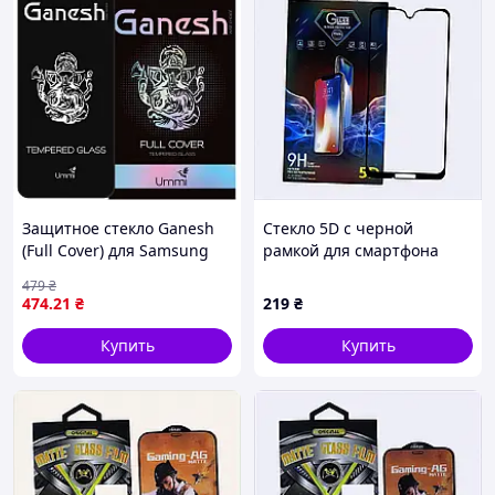
Защитное стекло Ganesh
Стекло 5D с черной
(Full Cover) для Samsung
рамкой для смартфона
Galaxy S26+ Черный
Моторола Г7 35M0K9511
479
₴
474
.21
₴
219
₴
Купить
Купить