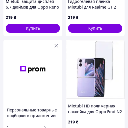
Mietubl защита дисплея
Гидрогелевая пленка
6.7 дюймов для Oppo Reno
Mietubl для Realme GT 2
10 5G, 30X8K8453
Pro глянцевая B5A66149K5
219
₴
219
₴
Купить
Купить
Mietubl HD полимерная
Персональные товарные
наклейка для Oppo Find N2
подборки в приложении
Flip без рамок 71B65678M
219
₴