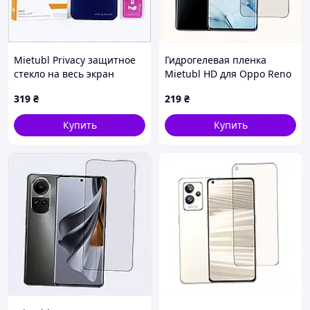
Mietubl Privacy защитное
Гидрогелевая пленка
стекло на весь экран
Mietubl HD для Oppo Reno
iPhone 14 Plus, 5T0HP68336
3 Pro матовая, P7777B79
319
₴
219
₴
Купить
Купить