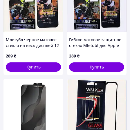
Млетубл черное матовое
Гибкое матовое защитное
стекло на весь дисплей 12
стекло Mletubl для Apple
Pro Max 5677AP5M37
iPhone 12 Mini Black,
289
₴
289
₴
T59C4429
Купить
Купить