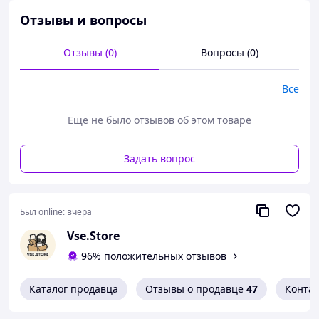
Отзывы и вопросы
Отзывы (0)
Вопросы (0)
Все
Еще не было отзывов об этом товаре
Задать вопрос
Был online:
вчера
Vse.Store
Защитная пленка (глянцевая)
— это современное
решение для тех, кто хочет надежно защитить
96% положительных отзывов
экран
Samsung A20e (SM-A202)
от царапин, пыли и
потертостей. Эта
гидрогелевая пленка на Samsung
Каталог продавца
Отзывы о продавце
47
Конта
Galaxy A20e (SM-A202)
изготовлена из оригинального
корейского материала
iNobi Korean
, который