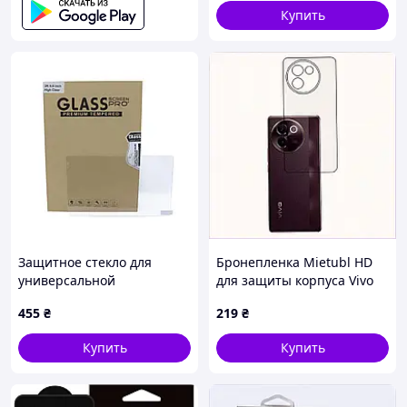
Купить
Защитное стекло для
Бронепленка Mietubl HD
универсальной
для защиты корпуса Vivo
автомагнитолы 2K 9.5
V30e 437K355M8
455
₴
219
₴
(Hige Clear)
Купить
Купить