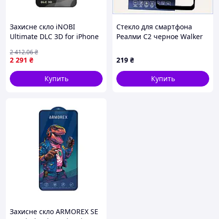
Захисне скло iNOBI
Стекло для смартфона
Ultimate DLC 3D for iPhone
Реалми С2 черное Walker
16 Pro Чорний (17015217)
9H 217HBH4326
2 412
.06
₴
2 291
₴
219
₴
Купить
Купить
Захисне скло ARMOREX SE