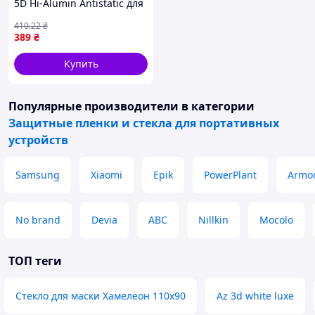
5D Hi-Alumin Antistatic для
iPhone 13 Pro Max/14 Plus
410
.22
₴
Чорний (17016149)
389
₴
Купить
Популярные производители
в категории
Защитные пленки и стекла для портативных
устройств
Samsung
Xiaomi
Epik
PowerPlant
Armor
No brand
Devia
ABC
Nillkin
Mocolo
ТОП теги
Стекло для маски Хамелеон 110x90
Az 3d white luxe