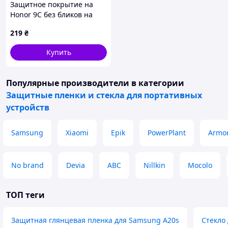
Защитное покрытие на
Honor 9C без бликов на
солнце матовое,
219
₴
B4B598345
Купить
Популярные производители
в категории
Защитные пленки и стекла для портативных
устройств
Samsung
Xiaomi
Epik
PowerPlant
Armor
No brand
Devia
ABC
Nillkin
Mocolo
ТОП теги
Защитная глянцевая пленка для Samsung A20s
Стекло