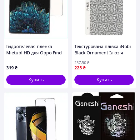
Гидрогелевая пленка
Текстурована плівка iNobi
Mietubl HD для Oppo Find
Black Ornament Iлюзiя
N антиблик, 51H1274P7
(17012232)
237
.50
₴
319
₴
225
₴
Купить
Купить