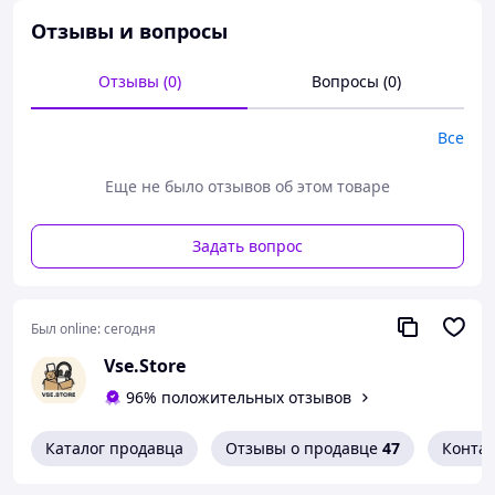
Отзывы и вопросы
Отзывы (0)
Вопросы (0)
Все
Еще не было отзывов об этом товаре
Задать вопрос
Был online:
сегодня
Vse.Store
Защитная пленка (глянцевая)
— это современное
решение для тех, кто хочет надежно защитить
96% положительных отзывов
экран
Samsung A20s (SM-A207)
от царапин, пыли и
потертостей. Эта
гидрогелевая пленка на Samsung
Каталог продавца
Отзывы о продавце
47
Конта
Galaxy A20s (SM-A207)
изготовлена из оригинального
корейского материала
iNobi Korean
, который