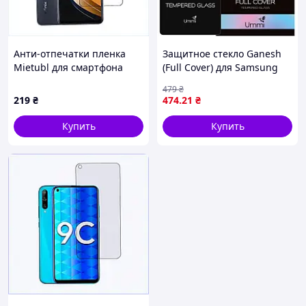
Анти-отпечатки пленка
Защитное стекло Ganesh
Mietubl для смартфона
(Full Cover) для Samsung
Infinix Smart 8, 35153K8X5
Galaxy S25 Ultra Черный
479
₴
219
₴
474
.21
₴
Купить
Купить