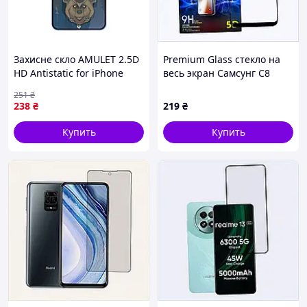
Захисне скло AMULET 2.5D
Premium Glass стекло на
HD Antistatic for iPhone
весь экран Самсунг С8
XR/11 Чорний (17011703)
черное, X32A1443M7
251
₴
238
₴
219
₴
Купить
Купить