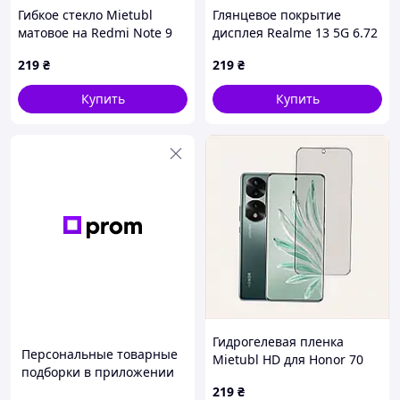
Гибкое стекло Mietubl
Глянцевое покрытие
матовое на Redmi Note 9
дисплея Realme 13 5G 6.72
Pro Max, E676H82E8
дюйма, B8753P01A
219
₴
219
₴
Купить
Купить
Гидрогелевая пленка
Персональные товарные
Mietubl HD для Honor 70
подборки в приложении
Pro Plus антиблик,
219
₴
4M0603C33