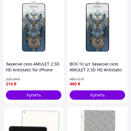
Захисне скло AMULET 2.5D
BOX 10 шт Захисне скло
HD Antistatic for iPhone
AMULET 2.5D HD Antistatic
15/16 Чорний (17011782)
for iPhone XS Max/11 Pro
225
.34
₴
485
.12
₴
Max Чорний (17011696)
214
₴
460
₴
Купить
Купить