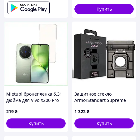
Купить
Mietubl бронепленка 6.31
Защитное стекло
дюйма для Vivo X200 Pro
ArmorStandart Supreme
Mini 181H697X1
Black Icon EZ для Apple
219
₴
1 322
₴
Watch Series 9/8/7 41 mm
(ARM91476) PTR
Купить
Купить