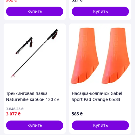
Купить
Купить
Треккинговая палка
Насадка-колпачок Gabel
Naturehike карбон 120 см
Sport Pad Orange 05/33
бордовая
11mm (7905331305011) для
3 846
.25
₴
треккинговых палок
3 077
₴
585
₴
большие и легкие
Купить
Купить