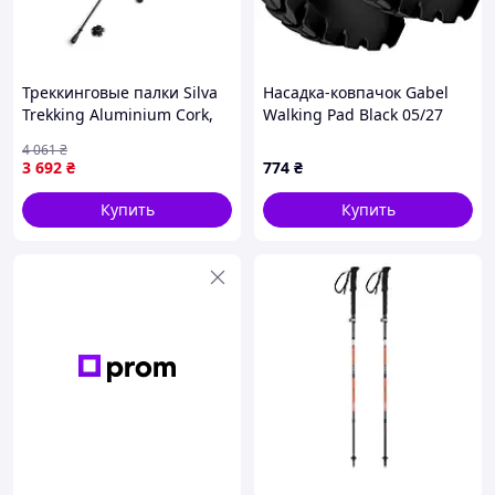
Треккинговые палки Silva
Насадка-ковпачок Gabel
Trekking Aluminium Cork,
Walking Pad Black 05/27
140 см, Black 1
11mm (7905271305010)
4 061
₴
3 692
₴
774
₴
Купить
Купить