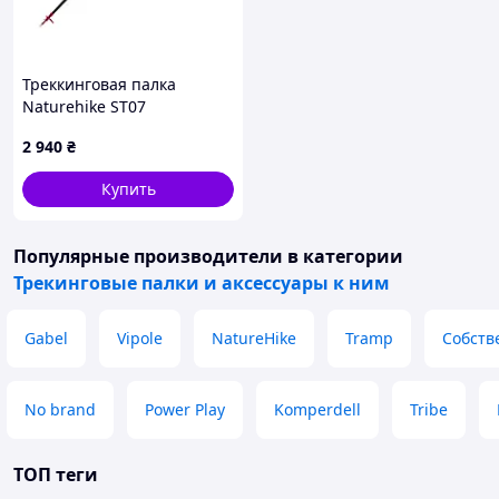
Треккинговая палка
Naturehike ST07
NH18D010-Z, 115-135 см,
2 940
₴
бордовая
Купить
Популярные производители
в категории
Трекинговые палки и аксессуары к ним
Gabel
Vipole
NatureHike
Tramp
Собств
No brand
Power Play
Komperdell
Tribe
ТОП теги