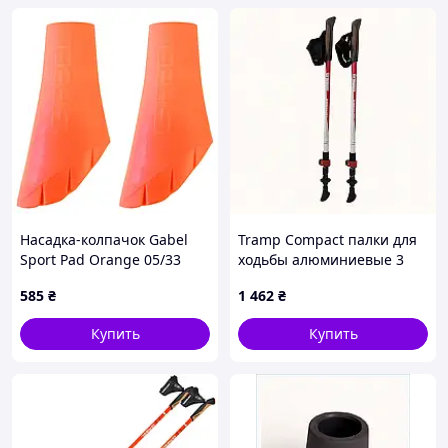
Насадка-колпачок Gabel
Tramp Compact палки для
Sport Pad Orange 05/33
ходьбы алюминиевые 3
11mm (7905331305011)
секции 74751KP43
585
₴
1 462
₴
Купить
Купить