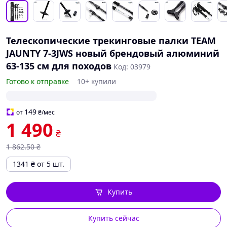
Телескопические трекинговые палки TEAM
JAUNTY 7-3JWS новый брендовый алюминий
63-135 см для походов
Код: 03979
Готово к отправке
10+ купили
149
от
₴
/мес
1 490
₴
1 862
.50
₴
1341
₴
от 5 шт.
Купить
Купить сейчас