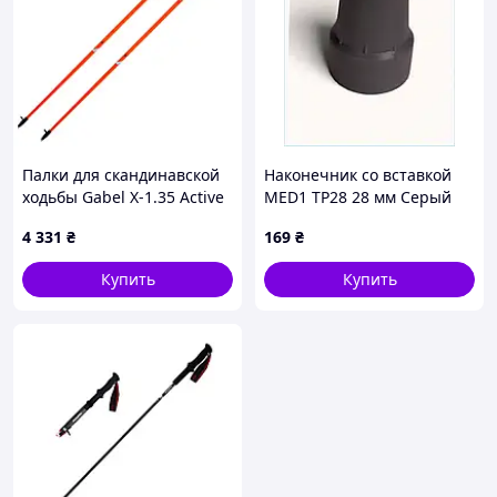
Палки для скандинавской
Наконечник со вставкой
ходьбы Gabel X-1.35 Active
MED1 TP28 28 мм Серый
Knife Red/Orange 115
(69c91e1bbd7088a0c9022c33),
4 331
₴
169
₴
(7009361151150)
BX9053X370
Купить
Купить