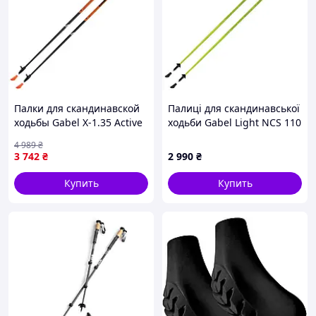
Палки для скандинавской
Палиці для скандинавської
ходьбы Gabel X-1.35 Active
ходьби Gabel Light NCS 110
Knife Black/Orange 105
(7009341361100) лучшая
4 989
₴
(7008361151050)
цена с быстрой доставкой
3 742
₴
2 990
₴
по лучшая
Купить
Купить