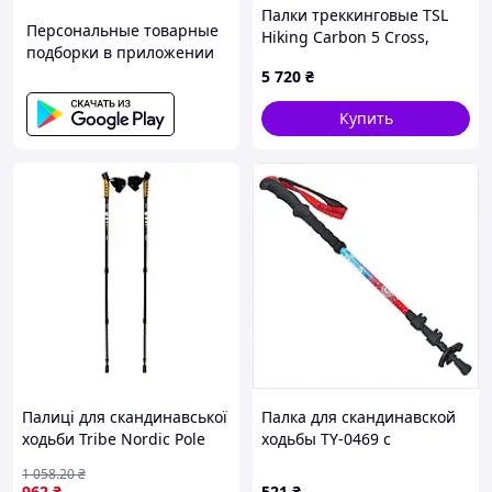
Палки треккинговые TSL
Персональные товарные
Hiking Carbon 5 Cross,
подборки в приложении
Black/Orange (PFBHC5C)
5 720
₴
Купить
Палиці для скандинавської
Палка для скандинавской
ходьби Tribe Nordic Pole
ходьбы TY-0469 с
Alu T-ME-0022-white 1
неопреновой рукояткой,
1 058
.20
₴
2B38B2061
962
₴
521
₴