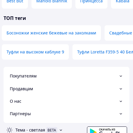
Best But
Manolo Blahnik
Принцесса
Kabala
ТОП теги
Босоножки женские бежевые на заколками
Свадебные 
Туфли на высоком каблуке 9
Туфли Loretta F359-5 40 Бе
Покупателям
Продавцам
О нас
Партнеры
Тема
-
светлая
BETA