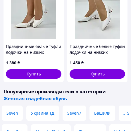
Праздничные белые туфли
Праздничные белые туфли
лодочки на низких
лодочки на низких
каблуках размер 34 35 36
каблуках размер 41 42 43
1 380
₴
1 450
₴
37 38 39
Купить
Купить
Популярные производители
в категории
Женская свадебная обувь
Seven
Украина ТД
Seven7
Башили
ITS