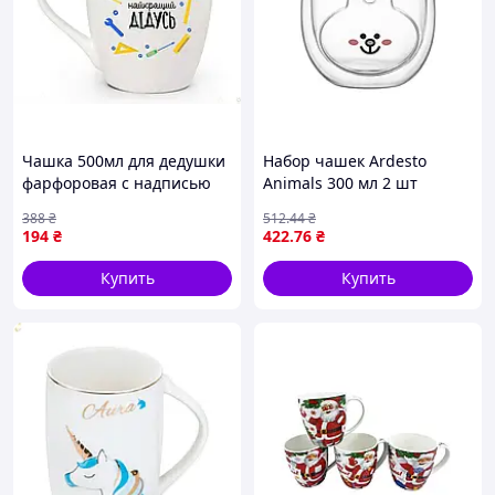
Чашка 500мл для дедушки
Набор чашек Ardesto
фарфоровая с надписью
Animals 300 мл 2 шт
Найкращий Дідусь для чая
AR2630AR
388
₴
512
.44
₴
и кофе
194
₴
422
.76
₴
Купить
Купить