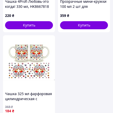
Чашка 4Profi Любовь-это
Прозрачные мини-кружки
когда! 330 мл, HK8667818
100 мл 2 шт для
кофемашины KK871T4527
220
₴
359
₴
Купить
Купить
Чашка 325 мл фарфоровая
цилиндрическая с
орнаментом лисички для
368
₴
чая и кофе в подарочной
184
₴