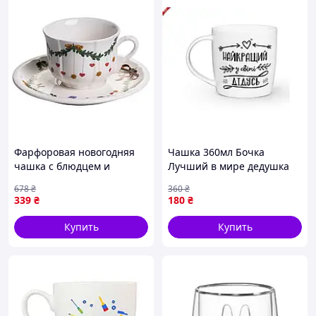
Фарфоровая новогодняя
Чашка 360мл Бочка
чашка с блюдцем и
Лучший в мире дедушка
рождественским принтом
2027 в подарочной
678
₴
360
₴
"Гирлянда волшебства"
упаковке ТМ KVARTA
339
₴
180
₴
YY78-11A-4
Купить
Купить