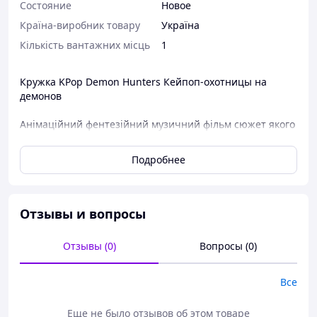
Состояние
Новое
Країна-виробник товару
Україна
Кількість вантажних місць
1
Кружка KPop Demon Hunters Кейпоп-охотницы на
демонов
Анімаційний фентезійний музичний фільм сюжет якого
розповідає про вигаданий кейпоп-гурт дівчат під
назвою Huntr/x, учасниці якого ведуть подвійне життя
Подробнее
— зірок сцени вдень і мисливиць на демонів уночі. Їм
доводиться протистояти суперницькому бойз-бенду
Saja Boys, чиї учасники насправді виявляються
демонами.
Отзывы и вопросы
Отзывы (0)
Вопросы (0)
Все
Еще не было отзывов об этом товаре