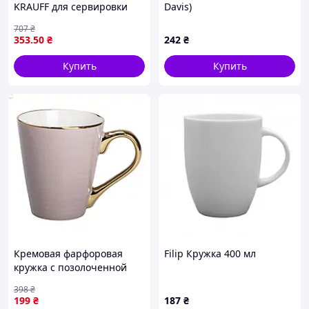
KRAUFF для сервировки
Davis)
крепких напитков и
707
₴
дистилляторов
353
.50
₴
242
₴
Купить
Купить
Кремовая фарфоровая
Filip Кружка 400 мл
кружка с позолоченной
ручкой и золотым ободком
398
₴
объём 320 мл RX-
199
₴
187
₴
N240624CR