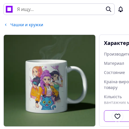
Чашки и кружки
Характе
Производит
Материал
Состояние
Країна-вир
товару
Кількість
вантажних м