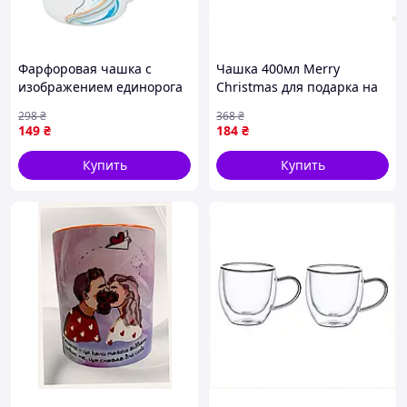
Фарфоровая чашка с
Чашка 400мл Merry
изображением единорога
Christmas для подарка на
400 мл Aura голубого цвета
Новый год и Рождество с
298
₴
368
₴
HP7187BL
праздничным дизайном
149
₴
184
₴
Купить
Купить