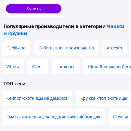
коробке ТМ KVARTA
Купить
Популярные производители
в категории
Чашки
и кружки
GeekLand
Собственное производство
Ardesto
Vittora
Olens
Luminarc
Liling Rongxiang Cer
ТОП теги
Кейпоп-охотницы на демонов
Кружка кпоп охотницы
Смазка литиевая для подшипников 400мл для
Стеклян