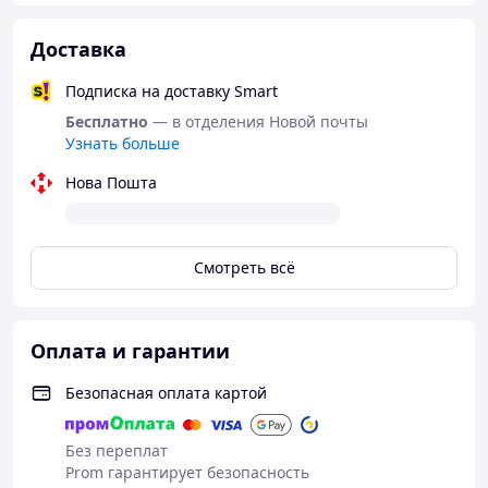
идеально подходит как для профессионалов, так и для
домашних мастеров.
Доставка
Особенности и преимущества:
Универсальный инструмент для 3D-разметки
Подписка на доставку Smart
Бесплатно
— в отделения Новой почты
Ограничители на 45° и 90° + шкала 0–90°
Узнать больше
Отверстия-шаблоны 2–10 мм для подбора
сверла
Нова Пошта
Возможность разметки параллельных линий
Прочный ударостойкий пластик
Смотреть всё
Подходит для дерева, металла и других
материалов
Характеристики:
Оплата и гарантии
Материал: ударопрочный пластик
Безопасная оплата картой
Без переплат
Prom гарантирует безопасность