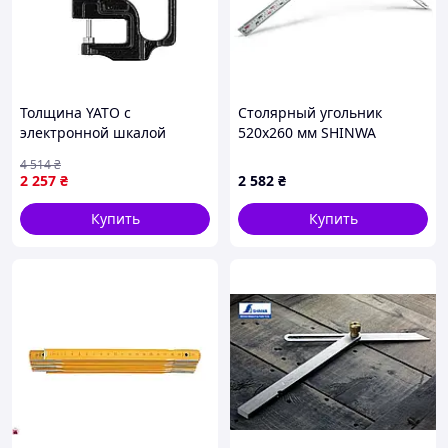
Толщина YATO с
Столярный угольник
электронной шкалой
520х260 мм SHINWA
диапазон 0- 12.7 мм,
(Япония) метрический
4 514
₴
точность- ±0.01 мм [50]
нержавеющая сталь, хром
2 257
₴
2 582
₴
Купить
Купить