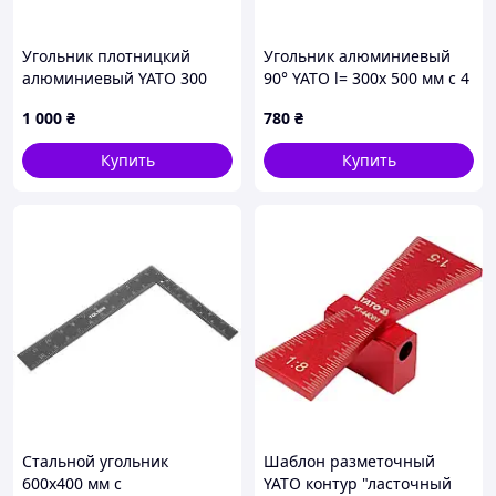
Угольник плотницкий
Угольник алюминиевый
алюминиевый YATO 300
90° YATO l= 300x 500 мм с 4
мм [6/24/576]
ровными капсулами и
1 000
₴
780
₴
метрическими шкалами
[6/24]
Купить
Купить
Стальной угольник
Шаблон разметочный
600х400 мм с
YATO контур "ласточный