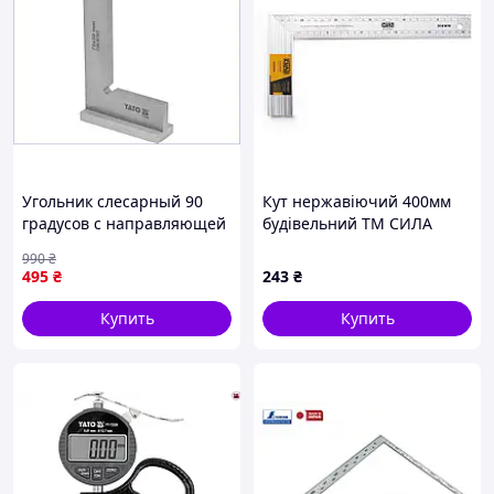
Угольник слесарный 90
Кут нержавіючий 400мм
градусов с направляющей
будівельний ТМ СИЛА
планкой для разметки и
990
₴
обмеров стальной 75х50
495
₴
243
₴
мм
Купить
Купить