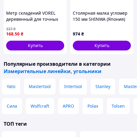
Метр складений VOREL
Столярная малка угломер
деревянный для точных
150 мм SHINWA (Япония)
измерений в
нержавеющая сталь
337
₴
строительстве длина 2
168
.50
₴
974
₴
метра
Купить
Купить
Популярные производители
в категории
Измерительные линейки, угольники
Yato
Mastertool
Intertool
Stanley
Master
Сила
Wolfcraft
APRO
Polax
Tolsen
ТОП теги