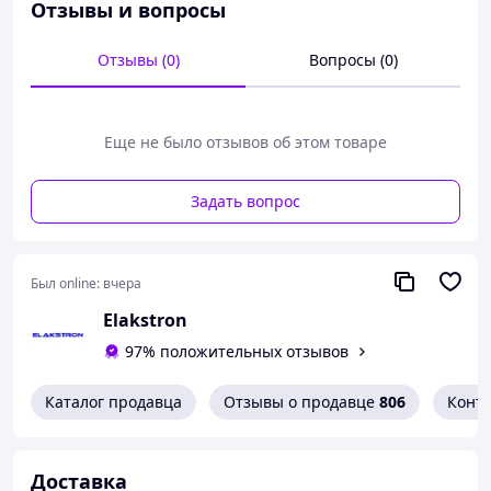
Отзывы и вопросы
Отзывы (0)
Вопросы (0)
Еще не было отзывов об этом товаре
Задать вопрос
Набор для самостоятельной сборки катушки Тесла
(SSTC-модификация)
— это уникальный
образовательный и экспериментальный комплект для
Был online:
вчера
любителей электроники, радиотехники и
Elakstron
высоковольтных эффектов. Катушка позволяет не
только создавать высокочастотное напряжение для
97% положительных отзывов
поджига свечей или дистанционного засвечивания
люминесцентных и неоновых ламп, но и
Каталог продавца
Отзывы о продавце
806
Конт
воспроизводить звук и музыку через разряд. Такой
набор отлично подходит для практического изучения
принципов работы трансформаторов, а также станет
эффектным демонстрационным проектом.
Доставка