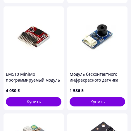
EM510 MiniMo
Модуль бесконтактного
программируемый модуль
инфракрасного датчика
IoT
температуры - Waveshare
4 030
₴
1 586
₴
13461
Купить
Купить