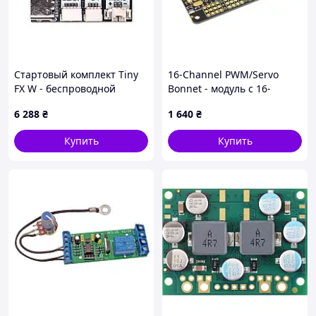
Стартовый комплект Tiny
16-Channel PWM/Servo
FX W - беспроводной
Bonnet - модуль с 16-
драйвер светодиодов с
канальным
6 288
₴
1 640
₴
микроконтроллером
серводрайвером PCA9685
RP2040 + аксессуары
для Raspberry Pi 9233
Купить
Купить
513287