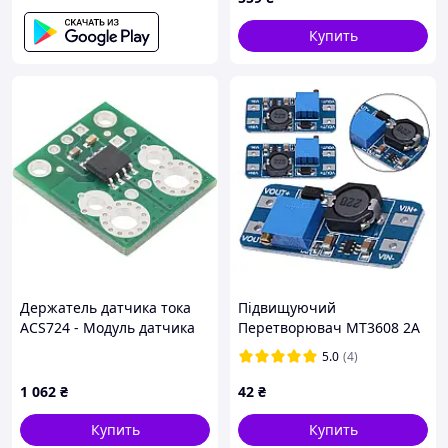
расширитель
Купить
Держатель датчика тока
Підвищуючий
ACS724 - Модуль датчика
Перетворювач MT3608 2A
тока ACS724 ±30A
28V Плата Модуль
5.0
(4)
Стабілізатор
1 062
₴
42
₴
Купить
Купить