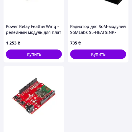
Power Relay FeatherWing -
Радиатор для SoM-модулей
релейный модуль для плат
SoMLabs SL-HEATSINK-
Feather
60x20x10-A, алюминий,
1 253
₴
735
₴
60x20x10 мм, до 4,1 Вт,
анодированное покрытие,
Купить
Купить
самоклеящийся.