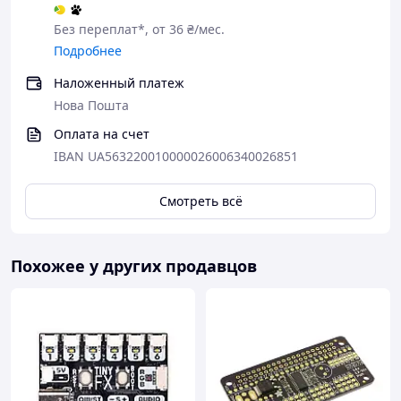
Преимущества:
Без переплат*, от 36 ₴/мес.
Позволяет изучить работу катушки Тесла на
Подробнее
практике.
Наложенный платеж
Генерация высокочастотного напряжения для
Нова Пошта
зрелищных опытов.
Оплата на счет
Возможность воспроизведения музыки и
IBAN UA563220010000026006340026851
звуковых эффектов.
Полный комплект деталей для сборки.
Смотреть всё
Отличный набор для радиолюбителей,
студентов и экспериментаторов.
Похожее у других продавцов