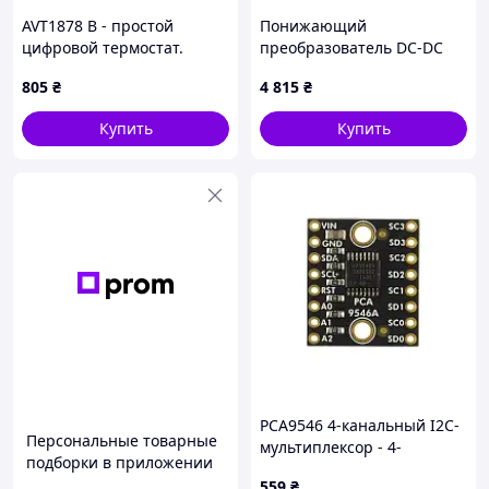
AVT1878 B - простой
Понижающий
цифровой термостат.
преобразователь DC-DC
Комплект для
D42V110F7 7,5В, 10А
805
₴
4 815
₴
самостоятельной сборки
Купить
Купить
PCA9546 4-канальный I2C-
Персональные товарные
мультиплексор - 4-
подборки в приложении
портовый I2C-
559
₴