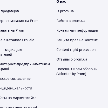
О нас
 продавцов
О prom.ua
ернет-магазин
на Prom
Работа в prom.ua
авать на Prom
Контактная информация
 в Каталоге ProSale
Защита прав на контент
 — медиа для
Content right protection
ателей
Отзывы о prom.ua
 интернет-предпринимателей
Кращі
Помощь Силам обороны
(Volonter by Prom)
льское соглашение
онфиденциальности
боты на маркетплейсе
рограмма электронный