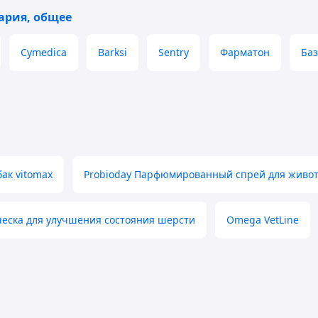
ария, общее
Cymedica
Barksi
Sentry
Фарматон
Баз
ак vitomax
Probioday Парфюмированный спрей для живо
ческа для улучшения состояния шерсти
Omega VetLine