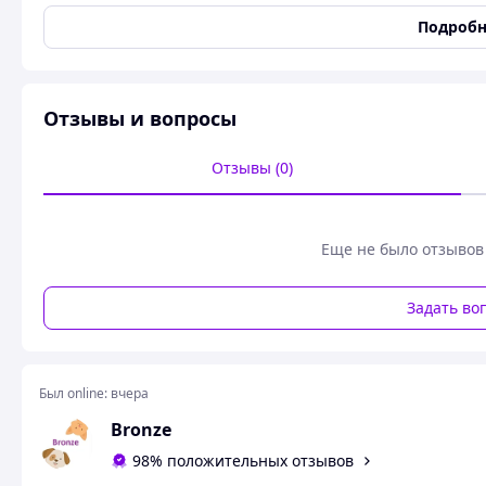
не стирается со временем и подчёркивает статусность и
Подробн
формат ветпаспорта, надёжно удерживает страницы и по
выбор для тех, кто ценит качество и практичность.
Обложка имеет следующие размеры: 16 х 22 см.
Отзывы и вопросы
Отзывы (0)
Еще не было отзывов
Задать во
Был online:
вчера
Bronze
98% положительных отзывов