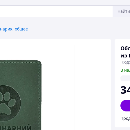
Найти
нария, общее
Обл
из 
Код:
В на
3
Прод