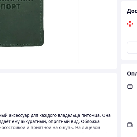
Дос
Опл
мый аксессуар для каждого владельца питомца. Она
идаёт ему аккуратный, опрятный вид. Обложка
носостойкой и приятной на ощупь. На лицевой
и надписью «Ветеринарный паспорт». Такой дизайн