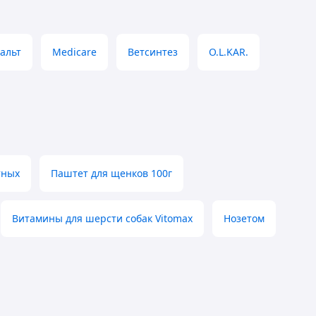
альт
Medicare
Ветсинтез
O.L.KAR.
тных
Паштет для щенков 100г
Витамины для шерсти собак Vitomax
Нозетом