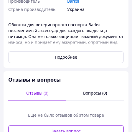
Производитель
Barksi
Страна производитель
Украина
Обложка для ветеринарного паспорта Barksi —
незаменимый аксессуар для каждого владельца
питомца. Она не только защищает важный документ от
износа, но и придаёт ему аккуратный, опрятный вид.
Обложка выполнена из натуральной кожи Crazy
Horse прочной, износостойкой и приятной на ощупь.
Подробнее
На лицевой стороне выразительное тиснение с
изображением лапы и надписью «Ветеринарный
паспорт». Такой дизайн не стирается со временем и
подчёркивает статусность изделия. Обложка
Отзывы и вопросы
рассчитана под стандартный формат ветпаспорта,
надёжно удерживает страницы и подходит для
Отзывы (0)
Вопросы (0)
постоянного использования. Отличный выбор для тех,
кто ценит качество и практичность.
Обложка имеет следующие размеры: 16 х 22 см.
Еще не было отзывов об этом товаре
Задать вопрос