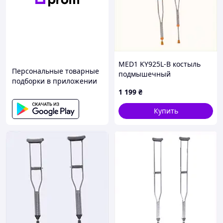
MED1 KY925L-B костыль
Персональные товарные
подмышечный
подборки в приложении
алюминиевый L
1 199
₴
оранжевый, 8733054XMB
Купить