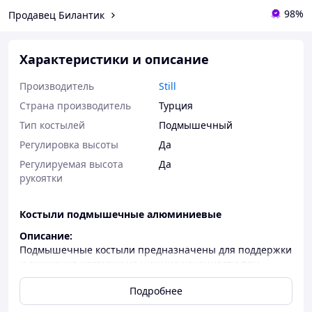
98%
Продавец Билантик
Характеристики и описание
Производитель
Still
Страна производитель
Турция
Тип костылей
Подмышечный
Регулировка высоты
Да
Регулируемая высота
Да
рукоятки
Костыли подмышечные алюминиевые
Описание:
Подмышечные костыли предназначены для поддержки
и снижения нагрузки на нижние конечности при
передвижении. Рекомендуются людям, проходящим
Подробнее
реабилитацию после травм или операций, а также
пациентам с частичной или полной потерей