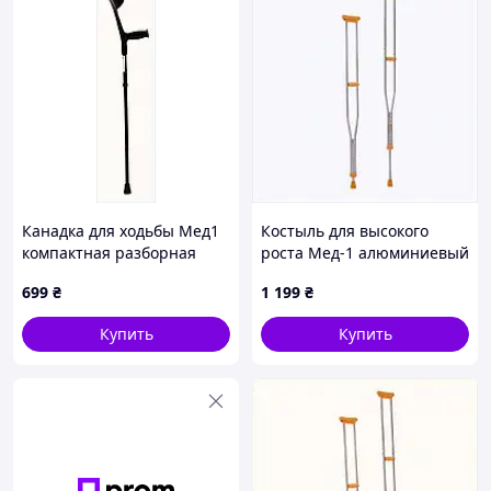
Канадка для ходьбы Мед1
Костыль для высокого
компактная разборная
роста Мед-1 алюминиевый
опора 8K9193CB39
регулируемый T87330MX54
699
₴
1 199
₴
Купить
Купить