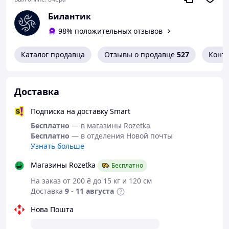
Лёгкие, универсальные, удобные в
использовании
Билантик
Телескопическая регулировка высоты
98% положительных отзывов
Правила эксплуатации:
Перед использованием отрегулируйте высоту костылей
Каталог продавца
Отзывы о продавце
527
Конт
под свой рост.
Проверьте целостность резиновых наконечников и
убедитесь, что металлические части не имеют
повреждений.
Доставка
Запрещается использовать костыли со стёртыми
наконечниками или дефектами конструкции, а также
Подписка на доставку Smart
применять их не по назначению.
Бесплатно
— в магазины Rozetka
Бесплатно
— в отделения Новой почты
Условия хранения:
Узнать больше
Хранить в сухом закрытом помещении при
Магазины Rozetka
Бесплатно
температуре от 0 °C до +35 °C и относительной
влажности воздуха до 65%, вдали от отопительных
На заказ от 200 ₴ до 15 кг и 120 см
приборов.
Доставка
9 - 11 августа
Нова Пошта