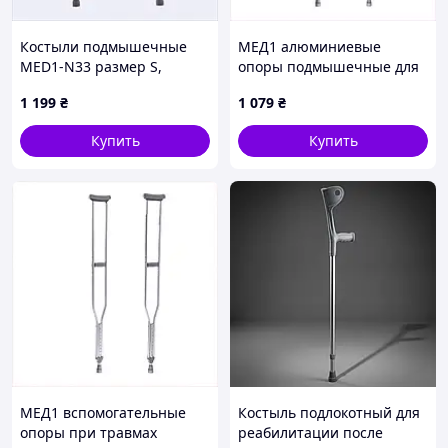
Костыли подмышечные
МЕД1 алюминиевые
MED1-N33 размер S,
опоры подмышечные для
799508C9A
дома и улицы 90TH14730
1 199
₴
1 079
₴
Купить
Купить
МЕД1 вспомогательные
Костыль подлокотный для
опоры при травмах
реабилитации после