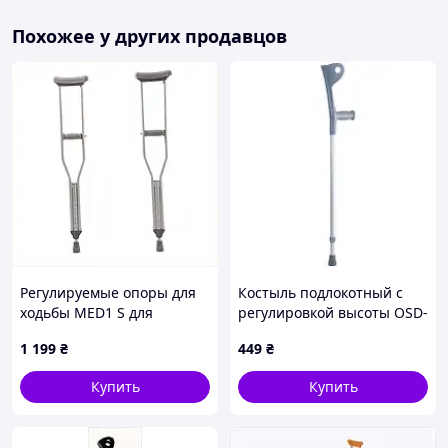
Похожее у других продавцов
Регулируемые опоры для
Костыль подлокотный с
ходьбы MED1 S для
регулировкой высоты OSD-
пациентов 135-155 см
CA851L5 серый
1 199
₴
449
₴
B799M5089
Купить
Купить