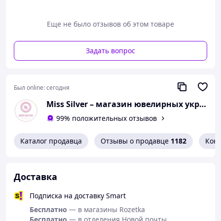
Еще не было отзывов об этом товаре
Задать вопрос
Был online:
сегодня
Miss Silver – магазин ювелирных украшений из серебра
99% положительных отзывов
Характеристики:
Материал: серебро
Каталог продавца
Отзывы о продавце
1182
Кон
Вставка: цирконий
Цвет металла: серебристый
Доставка
Стиль: минималистичный, элегантный
Подписка на доставку Smart
Назначение: украшение для одежды, аксессуар
Бесплатно
— в магазины Rozetka
Преимущества:
Бесплатно
— в отделения Новой почты