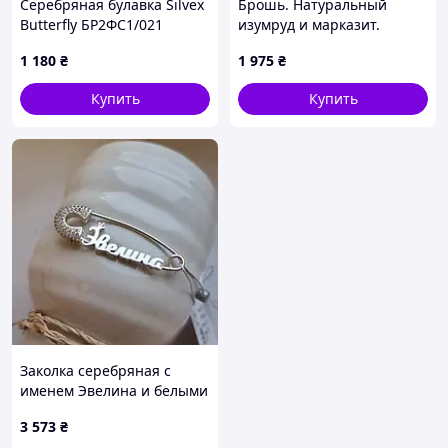
Серебряная булавка Silvex
Брошь. Натуральный
Butterfly БР2ФС1/021
изумруд и марказит.
Серебро 925.
1 180
₴
1 975
₴
Купить
Купить
Заколка серебряная с
именем Эвелина и белыми
фианитами
3 573
₴