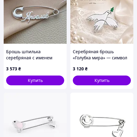
Брошь шпилька
Серебряная брошь
серебряная с именем
«Голубка мира» — символ
Ярослав без камней
любви, надежды и
3 573
₴
3 120
₴
семейного счастья
Купить
Купить