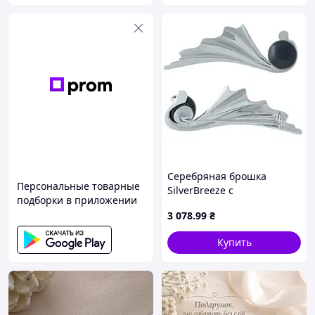
Серебряная брошка
Персональные товарные
SilverBreeze с
подборки в приложении
натуральным жемчугом
3 078
.99
₴
(1975503) D1-2026
Купить