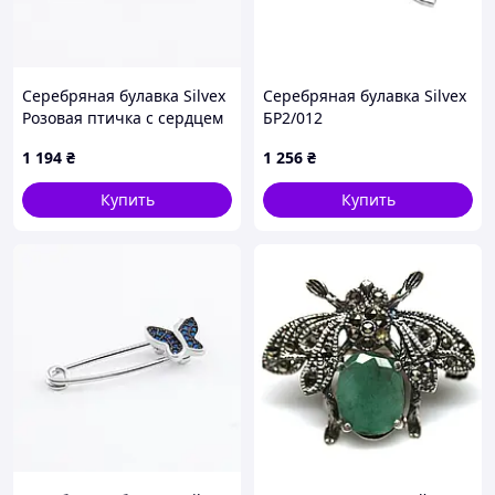
Серебряная булавка Silvex
Серебряная булавка Silvex
Розовая птичка с сердцем
БР2/012
БР2Р/043
1 194
₴
1 256
₴
Купить
Купить