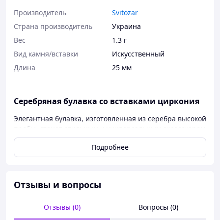
Производитель
Svitozar
Страна производитель
Украина
Вес
1.3 г
Вид камня/вставки
Искусственный
Длина
25 мм
Серебряная булавка со вставками циркония
Элегантная булавка, изготовленная из серебра высокой
пробы, станет стильным и универсальным аксессуаром
в вашей коллекции. Изысканные вставки с циркония
Подробнее
придают изделию особый блеск и изящество. Булавка
отлично подходит как к повседневному образу, так и к
вечернему наряду, добавляя нотку роскоши и
индивидуальности.
Отзывы и вопросы
Отзывы (0)
Вопросы (0)