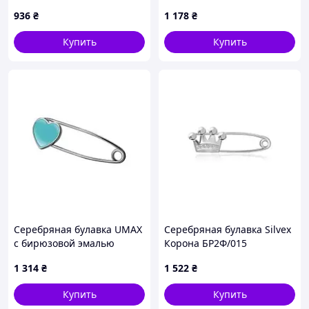
936
₴
1 178
₴
Купить
Купить
Серебряная булавка UMAX
Серебряная булавка Silvex
с бирюзовой эмалью
Корона БР2Ф/015
Нежное сердце 8222ebir
1 314
₴
1 522
₴
Купить
Купить