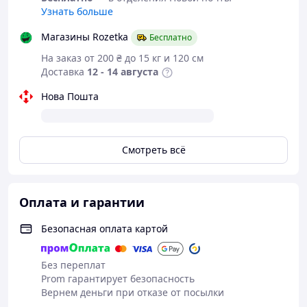
Узнать больше
Качественное серебро с надежным покрытием
Блестящие вставки с цирконой
Магазины Rozetka
Бесплатно
Подходит для подарка или ежедневной носки
На заказ от 200 ₴ до 15 кг и 120 см
Доставка
12 - 14 августа
Нова Пошта
Смотреть всё
Оплата и гарантии
Безопасная оплата картой
Без переплат
Prom гарантирует безопасность
Вернем деньги при отказе от посылки