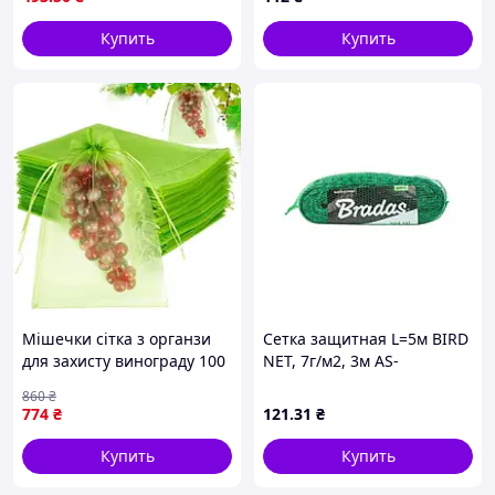
солнца и непогоды
Купить
Купить
Мішечки сітка з органзи
Сетка защитная L=5м BIRD
для захисту винограду 100
NET, 7г/м2, 3м AS-
штук 30х20 см, Зелений
BN71919305 ТМ BRADAS
860
₴
KAR124 (1ящ. = 60 eg.)
774
₴
121
.31
₴
Купить
Купить