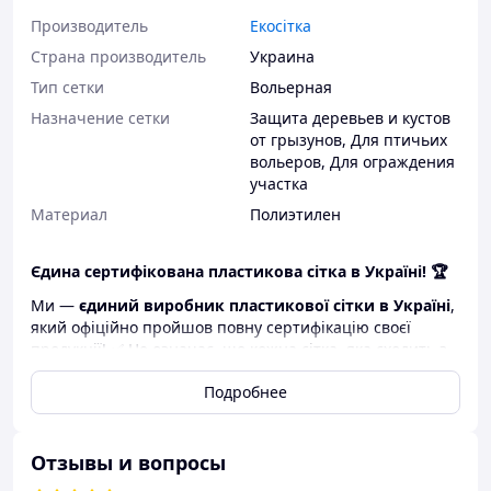
Производитель
Екосітка
Страна производитель
Украина
Тип сетки
Вольерная
Назначение сетки
Защита деревьев и кустов
от грызунов
,
Для птичьих
вольеров
,
Для ограждения
участка
Материал
Полиэтилен
Єдина сертифікована пластикова сітка в Україні! 🏆
Ми —
єдиний виробник пластикової сітки в Україні
,
який офіційно пройшов повну сертифікацію своєї
продукції! ✅ Це означає, що кожна сітка, яка сходить з
нашого конвеєра, відповідає найвищим стандартам
Подробнее
якості та безпеки, що підтверджено незалежними
експертами.
Про сітку:
Отзывы и вопросы
Сетка подходит для использования в качестве