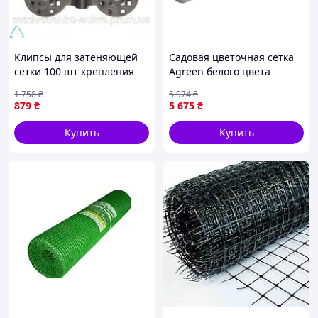
Клипсы для затеняющей
Садовая цветочная сетка
сетки 100 шт крепления
Agreen белого цвета
для огорода сада дачи
1х1000 м рулон, ячейка
1 758
₴
5 974
₴
защиты от солнца
17х15 см, артикул 77-58877
879
₴
5 675
₴
Купить
Купить