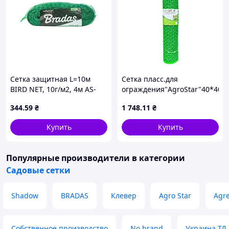
Сетка защитная L=10м
Сетка пласс.для
BIRD NET, 10г/м2, 4м AS-
ограждения"AgroStar"40*40мм
BN10191940010 ТМ
344
.59
₴
1 748
.11
₴
BRADAS
Купить
Купить
Популярные производители
в категории
Садовые сетки
Shadow
BRADAS
Клевер
Agro Star
Agr
Собственное производство
No brand
Украина ТД