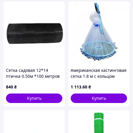
Сетка садовая 12*14
Американская кастинговая
птичка 0.50м *100 метров
сетка 1.8 м с кольцом
сетка заборная
Фрисби • Сетка-парашут
840
₴
1 113
.60
₴
пластиковая чёрная
для рыбалки с глазком 20
мм, раскрытие 3,5 м
Купить
Купить