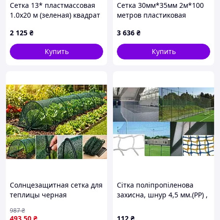
Сетка 13* пластмассовая
Сетка 30мм*35мм 2м*100
1.0х20 м (зеленая) квадрат
метров пластиковая
длина 200 00
садовая сетка птичка
2 125
₴
3 636
₴
чёрная
Купить
Купить
Солнцезащитная сетка для
Сітка поліпропіленова
теплицы черная
захисна, шнур 4,5 мм.(PP) ,
затенение 85 процентов
комірка 120х120 мм. DC
987
₴
защита растений от
493
.50
₴
112
₴