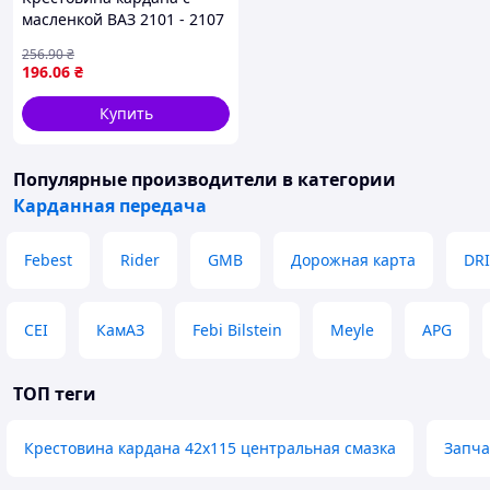
масленкой ВАЗ 2101 - 2107
(пр-во RIDER Венгрия) О
256
.90
₴
1722958261 ПД 156839
196
.06
₴
Купить
Популярные производители
в категории
Карданная передача
Febest
Rider
GMB
Дорожная карта
DRI
CEI
КамАЗ
Febi Bilstein
Meyle
APG
ТОП теги
Крестовина кардана 42х115 центральная смазка
Запча