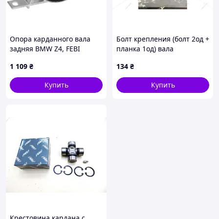
Опора карданного вала
Болт крепления (болт 2од +
задняя BMW Z4, FEBI
планка 1од) вала
BILSTEIN (14919)
карданный Korando (10-)
1 109
₴
134
₴
(3320A34000) SsangYong
Купить
Купить
Крестовина кардана с