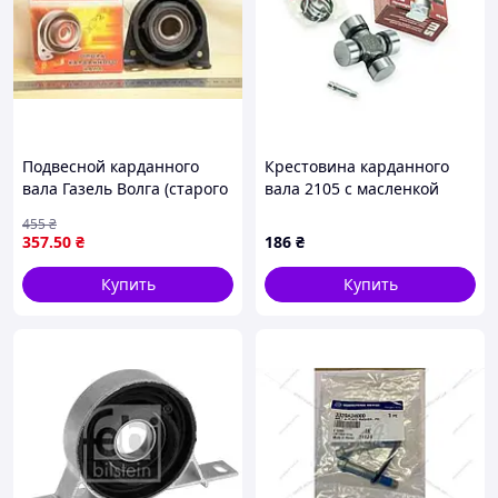
Подвесной карданного
Крестовина карданного
вала Газель Волга (старого
вала 2105 с масленкой
образца) (пр-во SONATEX
MASTER-SPORT
455
₴
Завод) М 0703213 З 5563
357
.50
₴
186
₴
Купить
Купить