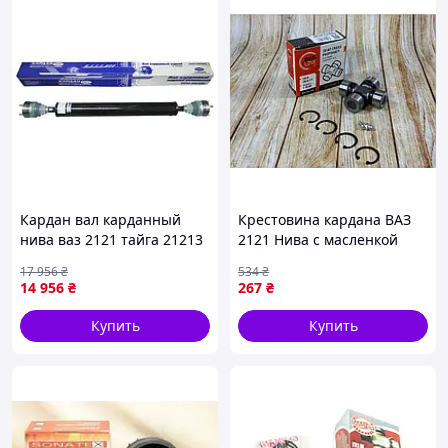
Кардан вал карданный
Крестовина кардана ВАЗ
нива ваз 2121 тайга 21213
2121 Нива с масленкой
шевроле 2123 задний
BEG LINE для трансмиссии
17 956
₴
534
₴
шрусовый ЗАО КАРДАН
автомобиля надежная
14 956
₴
267
₴
деталь
Купить
Купить