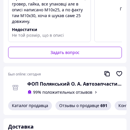
гровер, гайка, все упаковці але в
Посм
описі написано М10х25, а по факту
там М10х30, хоча я шукав саме 25
довжину.
Недостатки
Не той розмір, що в описі
Задать вопрос
Был online:
сегодня
ФОП Полянський О. А. Автозапчастини
99% положительных отзывов
Каталог продавца
Отзывы о продавце
691
Конт
Доставка