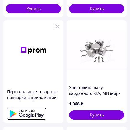
гг
автомобиля
Купить
Купить
Хрестовина валу
Персональные товарные
карданного KIA, MB (вир-
подборки в приложении
во GKN). (U728)
1 068
₴
Купить