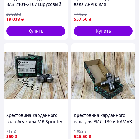
ВАЗ 2101-2107 Шрусовый
вала ARVIK для
автомобилей Эталон TATA
20 038
₴
1 115
₴
надежная передача
19 038
₴
557
.50
₴
крутящего момента
Купить
Купить
Хрестовина карданного
Крестовина карданного
вала Arvik для MB Sprinter
вала для ЗИЛ-130 и КАМАЗ
и VW LT 27х74,5 mm
ARVIK 5320-2201025 для
718
₴
1 053
₴
модель GU-1100 1998-2006
надежной работы вашего
359
₴
526
.50
₴