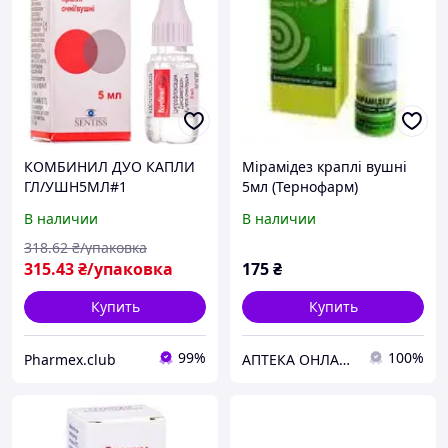
КОМБИНИЛ ДУО КАПЛИ
Мірамідез краплі вушні
ГЛ/УШН5МЛ#1
5мл (Тернофарм)
В наличии
В наличии
318
.62
₴/упаковка
315
.43
₴/упаковка
175
₴
Купить
Купить
99%
100%
Pharmex.club
АПТЕКА ОНЛАЙН ТЕХМЕДСЕРВІС