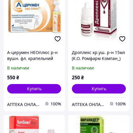
А-церумен НЕОплюс р-н
Дроплекс кр.уш. р-н 15мл
вушн. фл. крапельний
(К.О. Ромфарм Компан_)
2мл №5 (Laboratoires
В наличии
В наличии
Gilbert)
550
₴
250
₴
Купить
Купить
100%
100%
АПТЕКА ОНЛАЙН ТЕХМЕДСЕРВІС
АПТЕКА ОНЛАЙН ТЕХМЕДСЕРВІС