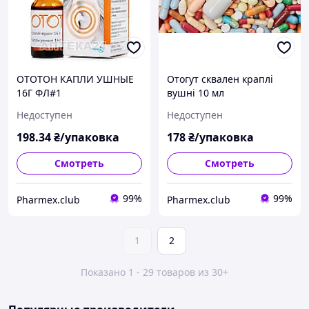
ОТОТОН КАПЛИ УШНЫЕ
Отогут сквален краплі
16Г ФЛ#1
вушні 10 мл
Недоступен
Недоступен
198
.34
₴/упаковка
178
₴/упаковка
Смотреть
Смотреть
99%
99%
Pharmex.club
Pharmex.club
1
2
Показано 1 - 29 товаров из 30+