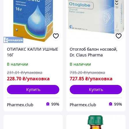
ОТИПАКС КАПЛИ УШНЫЕ
Отоглоб балон носовой,
16Г
Dr. Claus Pharma
В наличии
В наличии
231
.01
₴/упаковка
735
.20
₴/упаковка
228
.70
₴/упаковка
727
.85
₴/упаковка
Купить
Купить
99%
99%
Pharmex.club
Pharmex.club