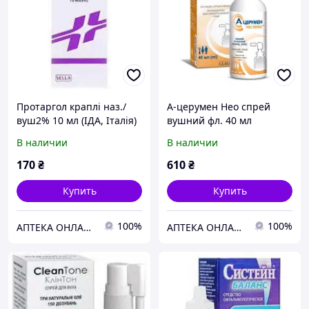
Протаргол краплі наз./
А-церумен Нео спрей
вуш2% 10 мл (ІДА, Італія)
вушний фл. 40 мл
В наличии
В наличии
170
₴
610
₴
Купить
Купить
100%
100%
АПТЕКА ОНЛАЙН ТЕХМЕДСЕРВІС
АПТЕКА ОНЛАЙН ТЕХМЕДСЕРВІС