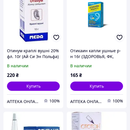
Отинум краплі вушні 20%
Отикаин капли ушные р-
фл. 10г (Ай Си Эн Польфа)
н 16г (ЗДОРОВЬЯ, ФК,
ООО, Харк_в)
В наличии
В наличии
220
₴
165
₴
Купить
Купить
100%
100%
АПТЕКА ОНЛАЙН ТЕХМЕДСЕРВІС
АПТЕКА ОНЛАЙН ТЕХМЕДСЕРВІС