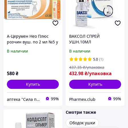
А-Церумен Нео Плюс
ВАКСОЛ СПРЕЙ
розчин вуш. по 2 мл №5 у
УШН.10МЛ
флак.-крап.
В наличии
В наличии
5.0
(1)
437
.35
₴/упаковка
580
₴
432
.98
₴/упаковка
Купить
Купить
99%
99%
аптека "Сила природи "
Pharmex.club
Смотри также
Ободок ушки