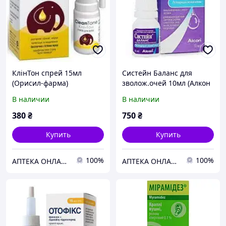
КлінТон спрей 15мл
Систейн Баланс для
(Орисил-фарма)
зволож.очей 10мл (Алкон
Парентералс)
В наличии
В наличии
380
₴
750
₴
Купить
Купить
100%
100%
АПТЕКА ОНЛАЙН ТЕХМЕДСЕРВІС
АПТЕКА ОНЛАЙН ТЕХМЕДСЕРВІС