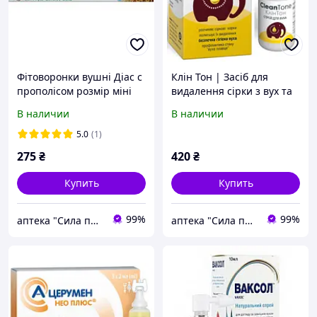
Фітоворонки вушні Діас с
Клін Тон | Засіб для
прополісом розмір міні
видалення сірки з вух та
№2, Діас-Голд
гігієнаи слухового
В наличии
В наличии
проходу
5.0
(1)
275
₴
420
₴
Купить
Купить
99%
99%
аптека "Сила природи "
аптека "Сила природи "