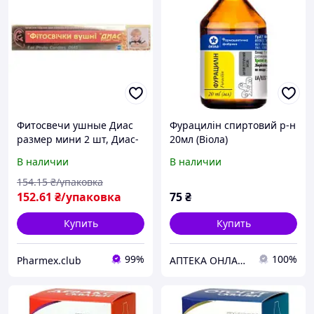
Фитосвечи ушные Диас
Фурацилін спиртовий р-н
размер мини 2 шт, Диас-
20мл (Віола)
Голд
В наличии
В наличии
154
.15
₴/упаковка
152
.61
₴/упаковка
75
₴
Купить
Купить
99%
100%
Pharmex.club
АПТЕКА ОНЛАЙН ТЕХМЕДСЕРВІС