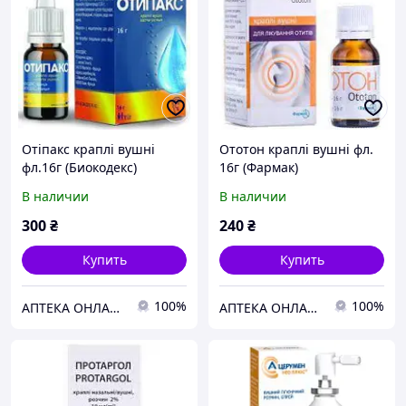
Отіпакс краплі вушні
Ототон краплі вушні фл.
фл.16г (Биокодекс)
16г (Фармак)
В наличии
В наличии
300
₴
240
₴
Купить
Купить
100%
100%
АПТЕКА ОНЛАЙН ТЕХМЕДСЕРВІС
АПТЕКА ОНЛАЙН ТЕХМЕДСЕРВІС