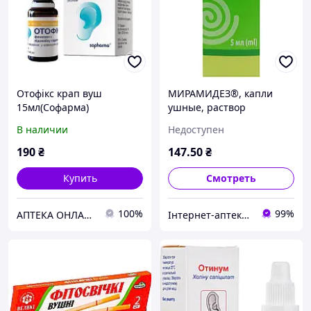
Отофікс крап вуш
МИРАМИДЕЗ®, капли
15мл(Софарма)
ушные, раствор
спиртовой 0.1 % по 5 мл
В наличии
Недоступен
во флаконе
190
₴
147
.50
₴
Купить
Смотреть
100%
99%
АПТЕКА ОНЛАЙН ТЕХМЕДСЕРВІС
Інтернет-аптека Farmaco