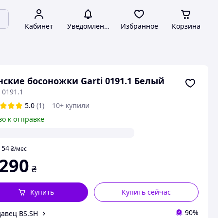
Кабинет
Уведомления
Избранное
Корзина
ские босоножки Garti 0191.1 Белый
 0191.1
5.0
(1)
10+ купили
во к отправке
54
т
₴
/мес
 290
₴
Купить
Купить сейчас
90%
авец BS.SH