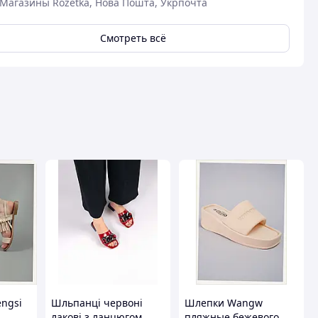
Магазины Rozetka, Нова Пошта, Укрпочта
Смотреть всё
ngsi
Шльпанці червоні
Шлепки Wangw
лакові з ланцюгом
пляжные бежевого