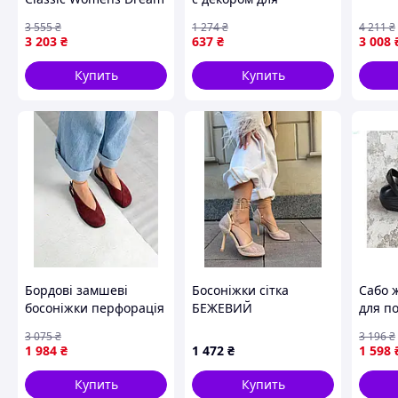
36 |neper-1010|
комфортной носки в
Толщина подошвы спереди: 2 см
3 555
₴
1 274
₴
4 211
₴
повседневной жизни
3 203
₴
637
₴
3 008
Производитель: Украина
ТМ PROGRESS
Купить
Купить
Стильные женские босоножки из натуральной кожи. Име
Качественная кожа, обувь красиво пошита и очень стиль
украинского производителя.
Похожие товары по характеристикам
Бордові замшеві
Босоніжки сітка
Сабо 
босоніжки перфорація
БЕЖЕВИЙ
для п
носки
3 075
₴
3 196
₴
для д
1 984
₴
1 472
₴
1 598
пар
Купить
Купить