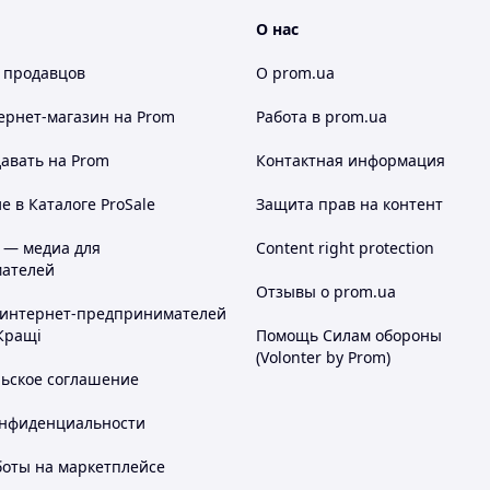
О нас
 продавцов
О prom.ua
ернет-магазин
на Prom
Работа в prom.ua
авать на Prom
Контактная информация
 в Каталоге ProSale
Защита прав на контент
 — медиа для
Content right protection
ателей
Отзывы о prom.ua
 интернет-предпринимателей
Кращі
Помощь Силам обороны
(Volonter by Prom)
льское соглашение
онфиденциальности
боты на маркетплейсе