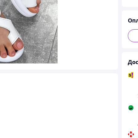
Оп
Дос