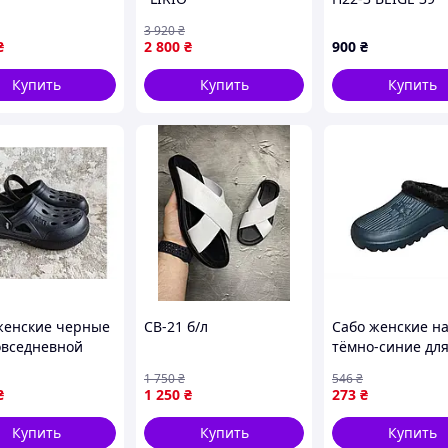
Бежевый (H22-3
3 920
₴
6543K9KA66
₴
2 800
₴
900
₴
Купить
Купить
Купить
ют современный и интересный дизайн.
но смотрится на ноге. Отличные босоножки от
женские черные
СВ-21 б/л
Сабо женские на
овседневной
тёмно-синие дл
 удобная обувь
прогулок удобна
1 750
₴
546
₴
ома и улицы 8
обувь из ЭВА с
₴
1 250
₴
273
₴
утеплителем
Купить
Купить
Купить