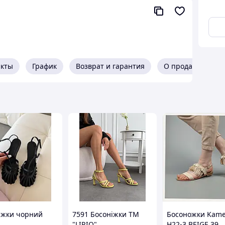
акты
График
Возврат и гарантия
О продавце
іжки чорний
7591 Босоніжки ТМ
Босоножки Kame
"LIRIO"
H22-3 BEIGE 39