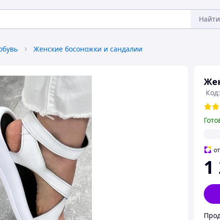
Найти
обувь
Женские босоножки и сандалии
Жен
Код:
Гото
о
1
Прод