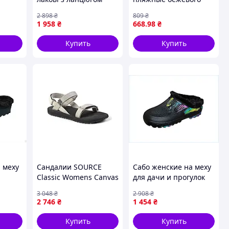
BG)
цвета 41 размер
2 898
₴
809
₴
8H60894KT1
1 958
₴
668
.98
₴
Купить
Купить
 меху
Сандалии SOURCE
Сабо женские на меху
я
Classic Womens Canvas
для дачи и прогулок
я
38 |neper-1010|
легкие теплые
3 048
₴
2 908
₴
антискользящие
2 746
₴
1 454
₴
черные
Купить
Купить