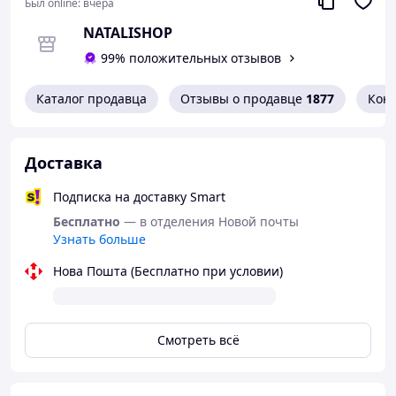
Был online:
вчера
- открыты для общения, достижение
компромисса со всеми клиентами;
NATALISHOP
99% положительных отзывов
- наложенный платеж, с предоплатой 150
грн;
Каталог продавца
Отзывы о продавце
1877
Кон
- быстрая доставка по всей Украине.
Доставка
Подписка на доставку Smart
Бесплатно
— в отделения Новой почты
Узнать больше
Нова Пошта (Бесплатно при условии)
Смотреть всё