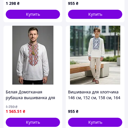
1 298
₴
955
₴
см
Купить
Купить
Белая Домотканая
Вишиванка для хлопчика
рубашка вышиванка для
146 см, 152 см, 158 см, 164
мальчика подростка
см
1 759
₴
вышивка Family Look 146
1 565
.51
₴
955
₴
152 158 164 170 176 164,
Белый с оранжевой
Купить
Купить