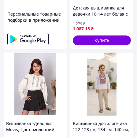
Детская вышиванка для
Персональные товарные
девочки 10-14 лет белая с
подборки в приложении
красно-черной вышивкой
1 279
₴
(Q6193)
1 087
.15
₴
Купить
Вышиванка -Девочка
Вишиванка для хлопчика
Mevis, Цвет: молочний
122-128 см, 134 см, 140 см,
146 см, 152 см, 158 см, 164