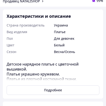
99%
Продавец NATALISHOP
Характеристики и описание
Страна производитель
Украина
Вид изделия
Платье
Пол
Для девочек
Цвет
Белый
Сезон
Весна/Осень
Детское нарядное платье с цветочной
вышивкой.
Платье украшено кружевом.
Платье из плотной костюмной ткани.
Горловина круглой формы.
Рукав длинный с вышивкой, з манжетами на
Подробнее
резинке.
Застёжка молния на спинке.
По линии талии платье отрезное с поясом в тон