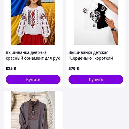
Вышиванка девочка
Вышиванка детская
красный орнамент для рук
"Серденько" короткий
поплин р.122-146 2026
рукав, Черно-белый, 98 (3
825
₴
579
₴
года)
Купить
Купить